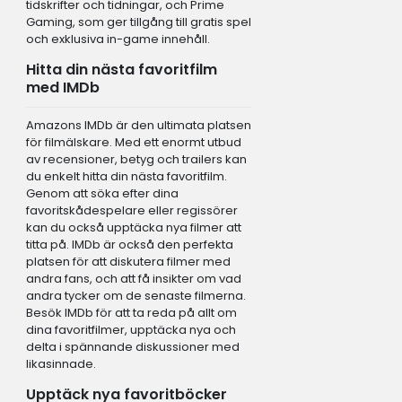
tidskrifter och tidningar, och Prime
Gaming, som ger tillgång till gratis spel
och exklusiva in-game innehåll.
Hitta din nästa favoritfilm
med IMDb
Amazons IMDb är den ultimata platsen
för filmälskare. Med ett enormt utbud
av recensioner, betyg och trailers kan
du enkelt hitta din nästa favoritfilm.
Genom att söka efter dina
favoritskådespelare eller regissörer
kan du också upptäcka nya filmer att
titta på. IMDb är också den perfekta
platsen för att diskutera filmer med
andra fans, och att få insikter om vad
andra tycker om de senaste filmerna.
Besök IMDb för att ta reda på allt om
dina favoritfilmer, upptäcka nya och
delta i spännande diskussioner med
likasinnade.
Upptäck nya favoritböcker