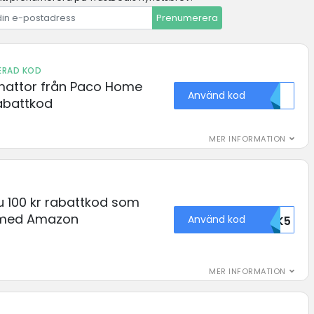
Prenumerera
IERAD KOD
mattor från Paco Home
Använd kod
battkod
MER INFORMATION
u 100 kr rabattkod som
 med Amazon
Använd kod
67997OTK5
MER INFORMATION