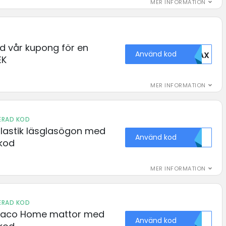
MER INFORMATION
 vår kupong för en
Använd kod
MDAX
EK
MER INFORMATION
IERAD KOD
lastik läsglasögon med
Använd kod
kod
MER INFORMATION
IERAD KOD
Paco Home mattor med
Använd kod