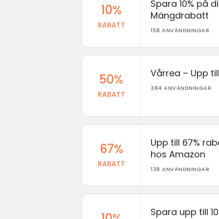
Spara 10% på d
10%
Mängdrabatt
RABATT
158 ANVÄNDNINGAR
Vårrea – Upp ti
50%
384 ANVÄNDNINGAR
RABATT
Upp till 67% ra
67%
hos Amazon
RABATT
138 ANVÄNDNINGAR
Spara upp till 
10%