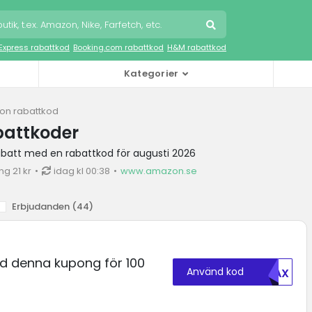
iExpress rabattkod
Booking.com rabattkod
H&M rabattkod
Kategorier
n rabattkod
attkoder
abatt med en rabattkod för augusti 2026
g 21 kr
idag kl 00:38
www.amazon.se
Erbjudanden (
44
)
 denna kupong för 100
Använd kod
MDAX