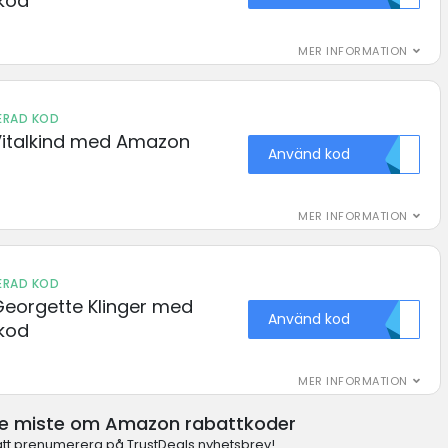
kod
MER INFORMATION
IERAD KOD
italkind med Amazon
Använd kod
MER INFORMATION
IERAD KOD
eorgette Klinger med
Använd kod
kod
MER INFORMATION
te miste om Amazon rabattkoder
t prenumerera på TrustDeals nyhetsbrev!