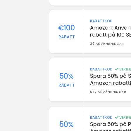
RABATTKOD
€100
Amazon: Använd
rabatt på 100 S
RABATT
29 ANVÄNDNINGAR
RABATTKOD
VERIF
50%
Spara 50% på S
Amazon rabatt
RABATT
587 ANVÄNDNINGAR
RABATTKOD
VERIF
50%
Spara 50% på 