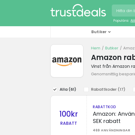
Populära:
Al
Butiker
Hem
Butiker
Amazo
Amazon rab
Vinst från Amazon r
Genomsnittlig besparin
Alla (
61
)
Rabattkoder (
17
)
RABATTKOD
100kr
Amazon: Använd
SEK rabatt
RABATT
469 ANVÄNDNINGAR