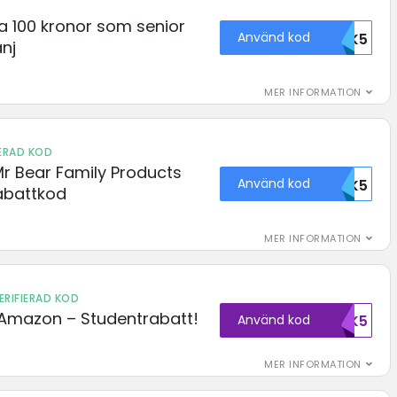
 100 kronor som senior
Använd kod
68003OTK5
nj
MER INFORMATION
IERAD KOD
r Bear Family Products
Använd kod
43838OTK5
battkod
MER INFORMATION
ERIFIERAD KOD
 Amazon – Studentrabatt!
Använd kod
43617OTK5
MER INFORMATION