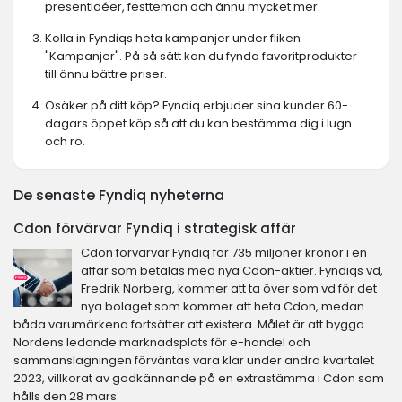
presentidéer, festteman och ännu mycket mer.
Kolla in Fyndiqs heta kampanjer under fliken
"Kampanjer". På så sätt kan du fynda favoritprodukter
till ännu bättre priser.
Osäker på ditt köp? Fyndiq erbjuder sina kunder 60-
dagars öppet köp så att du kan bestämma dig i lugn
och ro.
De senaste Fyndiq nyheterna
Cdon förvärvar Fyndiq i strategisk affär
Cdon förvärvar Fyndiq för 735 miljoner kronor i en
affär som betalas med nya Cdon-aktier. Fyndiqs vd,
Fredrik Norberg, kommer att ta över som vd för det
nya bolaget som kommer att heta Cdon, medan
båda varumärkena fortsätter att existera. Målet är att bygga
Nordens ledande marknadsplats för e-handel och
sammanslagningen förväntas vara klar under andra kvartalet
2023, villkorat av godkännande på en extrastämma i Cdon som
hålls den 28 mars.