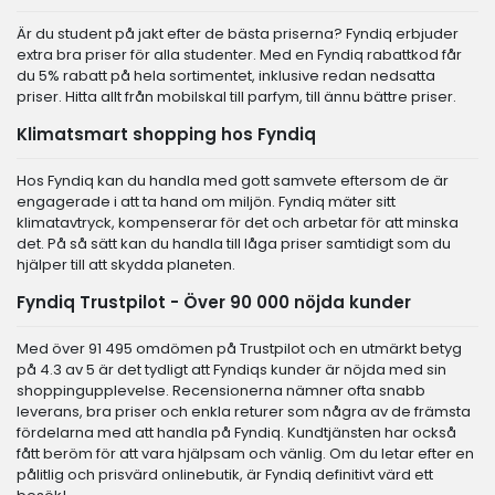
Är du student på jakt efter de bästa priserna? Fyndiq erbjuder
extra bra priser för alla studenter. Med en Fyndiq rabattkod får
du 5% rabatt på hela sortimentet, inklusive redan nedsatta
priser. Hitta allt från mobilskal till parfym, till ännu bättre priser.
Klimatsmart shopping hos Fyndiq
Hos Fyndiq kan du handla med gott samvete eftersom de är
engagerade i att ta hand om miljön. Fyndiq mäter sitt
klimatavtryck, kompenserar för det och arbetar för att minska
det. På så sätt kan du handla till låga priser samtidigt som du
hjälper till att skydda planeten.
Fyndiq Trustpilot - Över 90 000 nöjda kunder
Med över 91 495 omdömen på Trustpilot och en utmärkt betyg
på 4.3 av 5 är det tydligt att Fyndiqs kunder är nöjda med sin
shoppingupplevelse. Recensionerna nämner ofta snabb
leverans, bra priser och enkla returer som några av de främsta
fördelarna med att handla på Fyndiq. Kundtjänsten har också
fått beröm för att vara hjälpsam och vänlig. Om du letar efter en
pålitlig och prisvärd onlinebutik, är Fyndiq definitivt värd ett