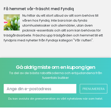
Få hemmet vår-fräscht med Fyndiq
Nu hittar du ett stort utbud av allt som behövs till
våren hos Fyndiq. Inte bara kan du fynda
utomhusleksaker och utemöbler, utan även
picknick-essentials och allt som kan behövas för
trädgårdsarbete. Fräscha upp trädgården och hemmet till ett
fyndpris med nyheter från Fyndiqs kategori "Vår i luften".
Gå aldrig miste om en kupong igen
Ta del av de bästa rabattkoderna och erbjudandena från
tusentals butiker
PRENUMERERA
Du kan avsluta din prenumeration av vårt nyhetsbrev när som helst.