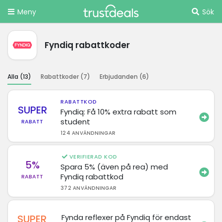
Meny
Sök
Fyndiq rabattkoder
Alla (
13
)
Rabattkoder (
7
)
Erbjudanden (
6
)
RABATTKOD
SUPER
Fyndiq: Få 10% extra rabatt som
student
RABATT
124 ANVÄNDNINGAR
VERIFIERAD KOD
5%
Spara 5% (även på rea) med
Fyndiq rabattkod
RABATT
372 ANVÄNDNINGAR
SUPER
Fynda reflexer på Fyndiq för endast