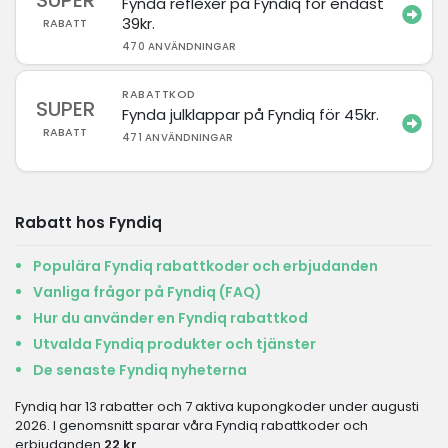
SUPER
Fynda reflexer på Fyndiq för endast
39kr.
RABATT
470 ANVÄNDNINGAR
RABATTKOD
SUPER
Fynda julklappar på Fyndiq för 45kr.
RABATT
471 ANVÄNDNINGAR
Rabatt hos Fyndiq
Populära Fyndiq rabattkoder och erbjudanden
Vanliga frågor på Fyndiq (FAQ)
Hur du använder en Fyndiq rabattkod
Utvalda Fyndiq produkter och tjänster
De senaste Fyndiq nyheterna
Fyndiq har 13 rabatter och 7 aktiva kupongkoder under augusti
2026. I genomsnitt sparar våra Fyndiq rabattkoder och
erbjudanden
22 kr
.