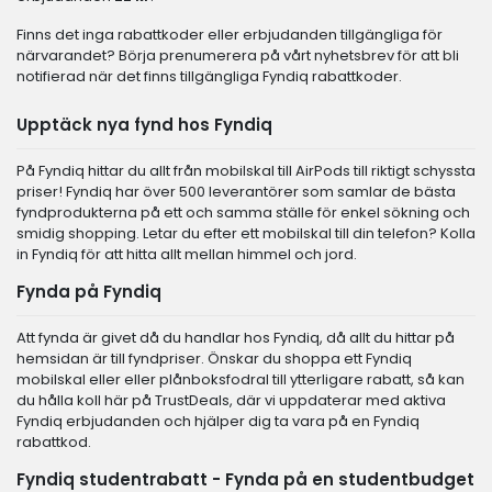
Finns det inga rabattkoder eller erbjudanden tillgängliga för
närvarandet? Börja prenumerera på vårt nyhetsbrev för att bli
notifierad när det finns tillgängliga Fyndiq rabattkoder.
Upptäck nya fynd hos Fyndiq
På Fyndiq hittar du allt från mobilskal till AirPods till riktigt schyssta
priser! Fyndiq har över 500 leverantörer som samlar de bästa
fyndprodukterna på ett och samma ställe för enkel sökning och
smidig shopping. Letar du efter ett mobilskal till din telefon? Kolla
in Fyndiq för att hitta allt mellan himmel och jord.
Fynda på Fyndiq
Att fynda är givet då du handlar hos Fyndiq, då allt du hittar på
hemsidan är till fyndpriser. Önskar du shoppa ett Fyndiq
mobilskal eller eller plånboksfodral till ytterligare rabatt, så kan
du hålla koll här på TrustDeals, där vi uppdaterar med aktiva
Fyndiq erbjudanden och hjälper dig ta vara på en Fyndiq
rabattkod.
Fyndiq studentrabatt - Fynda på en studentbudget