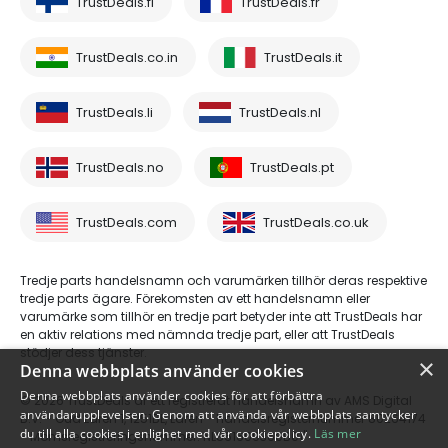
TrustDeals.fi
TrustDeals.fr
TrustDeals.co.in
TrustDeals.it
TrustDeals.li
TrustDeals.nl
TrustDeals.no
TrustDeals.pt
TrustDeals.com
TrustDeals.co.uk
Tredje parts handelsnamn och varumärken tillhör deras respektive
tredje parts ägare. Förekomsten av ett handelsnamn eller
varumärke som tillhör en tredje part betyder inte att TrustDeals har
en aktiv relations med nämnda tredje part, eller att TrustDeals
stödjer dess tjänster.
×
Denna webbplats använder cookies
Denna webbplats använder cookies för att förbättra
© 2026 TrustDeals är ett registrerat handelsnamn av AMS Digital
användarupplevelsen. Genom att använda vår webbplats samtycker
B.V. - Oud Laren 1, 1251BL, Laren - handelsregisternummer 80264174
du till alla cookies i enlighet med vår cookiepolicy.
Läs mer
- Momsregistreringsnummer: NL861609360B01"