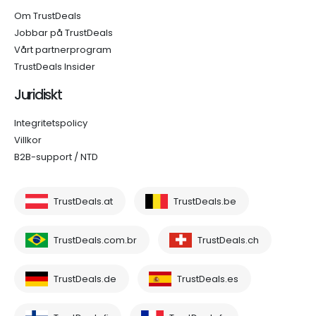
Om TrustDeals
Jobbar på TrustDeals
Vårt partnerprogram
TrustDeals Insider
Juridiskt
Integritetspolicy
Villkor
B2B-support / NTD
TrustDeals.at
TrustDeals.be
TrustDeals.com.br
TrustDeals.ch
TrustDeals.de
TrustDeals.es