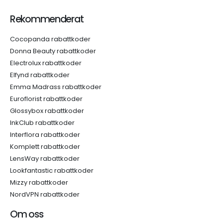
Rekommenderat
Cocopanda rabattkoder
Donna Beauty rabattkoder
Electrolux rabattkoder
Elfynd rabattkoder
Emma Madrass rabattkoder
Euroflorist rabattkoder
Glossybox rabattkoder
InkClub rabattkoder
Interflora rabattkoder
Komplett rabattkoder
LensWay rabattkoder
Lookfantastic rabattkoder
Mizzy rabattkoder
NordVPN rabattkoder
Om oss