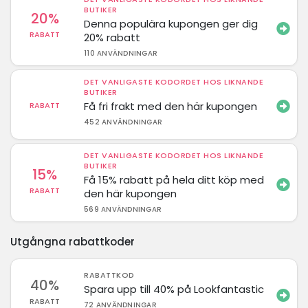
BUTIKER
20%
Denna populära kupongen ger dig
RABATT
20% rabatt
110 ANVÄNDNINGAR
DET VANLIGASTE KODORDET HOS LIKNANDE
BUTIKER
Få fri frakt med den här kupongen
RABATT
452 ANVÄNDNINGAR
DET VANLIGASTE KODORDET HOS LIKNANDE
BUTIKER
15%
Få 15% rabatt på hela ditt köp med
RABATT
den här kupongen
569 ANVÄNDNINGAR
Utgångna rabattkoder
RABATTKOD
40%
Spara upp till 40% på Lookfantastic
RABATT
72 ANVÄNDNINGAR