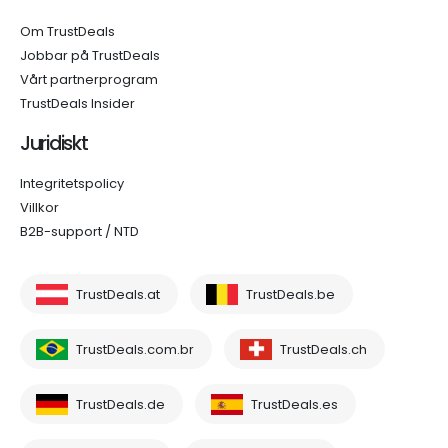
Om TrustDeals
Jobbar på TrustDeals
Vårt partnerprogram
TrustDeals Insider
Juridiskt
Integritetspolicy
Villkor
B2B-support / NTD
TrustDeals.at
TrustDeals.be
TrustDeals.com.br
TrustDeals.ch
TrustDeals.de
TrustDeals.es