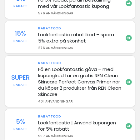
med vår Lookfantastic kupong
RABATT
576 ANVÄNDNINGAR
RABATTKOD
15%
Lookfantastic rabattkod – spara
5% extra på skönhet
RABATT
276 ANVÄNDNINGAR
RABATTKOD
Få en Lookfantastic gåva – med
kupongkod fär en gratis REN Clean
SUPER
Skincare Perfect Canvas Primer när
RABATT
du köper 2 produkter från REN Clean
Skincare
401 ANVÄNDNINGAR
RABATTKOD
5%
Lookfantastic | Använd kupongen
för 5% rabatt
RABATT
597 ANVÄNDNINGAR