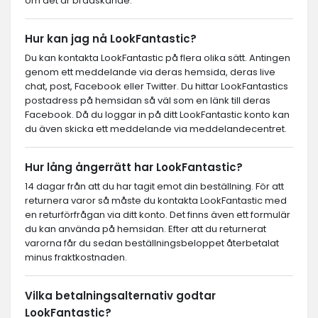
om det är brådskande.
Hur kan jag nå LookFantastic?
Du kan kontakta LookFantastic på flera olika sätt. Antingen
genom ett meddelande via deras hemsida, deras live
chat, post, Facebook eller Twitter. Du hittar LookFantastics
postadress på hemsidan så väl som en länk till deras
Facebook. Då du loggar in på ditt LookFantastic konto kan
du även skicka ett meddelande via meddelandecentret.
Hur lång ångerrätt har LookFantastic?
14 dagar från att du har tagit emot din beställning. För att
returnera varor så måste du kontakta LookFantastic med
en returförfrågan via ditt konto. Det finns även ett formulär
du kan använda på hemsidan. Efter att du returnerat
varorna får du sedan beställningsbeloppet återbetalat
minus fraktkostnaden.
Vilka betalningsalternativ godtar
LookFantastic?