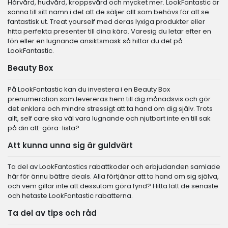
Hårvård, hudvård, kroppsvård och mycket mer. LookFantastic är
sanna till sitt namn i det att de säljer allt som behövs för att se
fantastisk ut. Treat yourself med deras lyxiga produkter eller
hitta perfekta presenter till dina kära. Varesig du letar efter en
fön eller en lugnande ansiktsmask så hittar du det på
LookFantastic.
Beauty Box
På LookFantastic kan du investera i en Beauty Box
prenumeration som levereras hem till dig månadsvis och gör
det enklare och mindre stressigt att ta hand om dig själv. Trots
allt, self care ska väl vara lugnande och njutbart inte en till sak
på din att-göra-lista?
Att kunna unna sig är guldvärt
Ta del av LookFantastics rabattkoder och erbjudanden samlade
här för ännu bättre deals. Alla förtjänar att ta hand om sig själva,
och vem gillar inte att dessutom göra fynd? Hitta lätt de senaste
och hetaste LookFantastic rabatterna.
Ta del av tips och råd