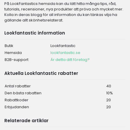
På LookFantastics hemsida kan du lätt hitta många tips, råd,
tutorials, recensioner, nya produkter att pröva och mycket mer.
Kolla in deras blogg för all information du kan tänkas vilja ha
gällande allt skönhetsrelaterat.
Lookfantastic information
Butik
Lookfantastic
Hemsida
lookfantastic.se
B2B-support
Är detta ditt företag?
Aktuella Lookfantastic rabatter
Antal rabatter
40
Den bästa rabatten
10%
Rabattkoder
20
Erbjudanden
20
Relaterade artiklar