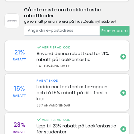
Gå inte miste om Lookfantastic
rabattkoder
genom att prenumerera på TrustDeals nyhetsbrev!
Prenumerera
VERIFIERAD KOD
21%
Använd denna rabattkod för 21%
rabatt på LookFantastic
RABATT
541 ANVÄNDNINGAR
RABATTKOD
Ladda ner Lookfantastic-appen
15%
och få 15% rabatt på ditt första
RABATT
köp
387 ANVÄNDNINGAR
VERIFIERAD KOD
23%
Upp till 23% rabatt på Lookfantastic
för studenter
RABATT