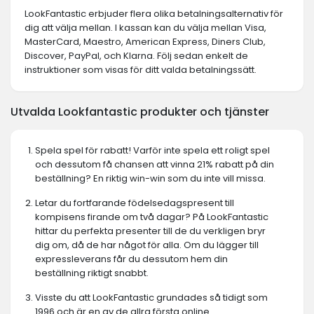
LookFantastic erbjuder flera olika betalningsalternativ för
dig att välja mellan. I kassan kan du välja mellan Visa,
MasterCard, Maestro, American Express, Diners Club,
Discover, PayPal, och Klarna. Följ sedan enkelt de
instruktioner som visas för ditt valda betalningssätt.
Utvalda Lookfantastic produkter och tjänster
Spela spel för rabatt! Varför inte spela ett roligt spel
och dessutom få chansen att vinna 21% rabatt på din
beställning? En riktig win-win som du inte vill missa.
Letar du fortfarande födelsedagspresent till
kompisens firande om två dagar? På LookFantastic
hittar du perfekta presenter till de du verkligen bryr
dig om, då de har något för alla. Om du lägger till
expressleverans får du dessutom hem din
beställning riktigt snabbt.
Visste du att LookFantastic grundades så tidigt som
1996 och är en av de allra första online