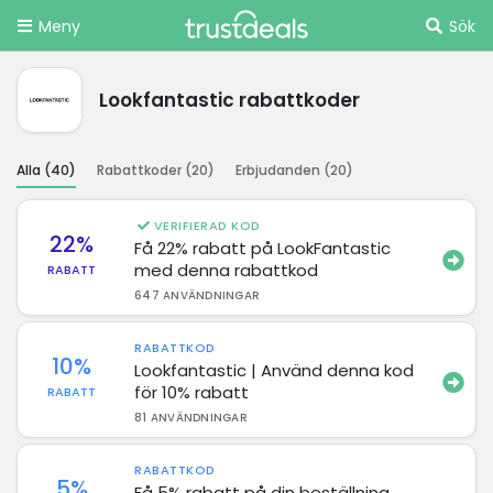
Meny
Sök
Lookfantastic rabattkoder
Alla (
40
)
Rabattkoder (
20
)
Erbjudanden (
20
)
VERIFIERAD KOD
22%
Få 22% rabatt på LookFantastic
med denna rabattkod
RABATT
647 ANVÄNDNINGAR
RABATTKOD
10%
Lookfantastic | Använd denna kod
för 10% rabatt
RABATT
81 ANVÄNDNINGAR
RABATTKOD
5%
Få 5% rabatt på din beställning