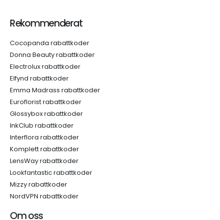
Rekommenderat
Cocopanda rabattkoder
Donna Beauty rabattkoder
Electrolux rabattkoder
Elfynd rabattkoder
Emma Madrass rabattkoder
Euroflorist rabattkoder
Glossybox rabattkoder
InkClub rabattkoder
Interflora rabattkoder
Komplett rabattkoder
LensWay rabattkoder
Lookfantastic rabattkoder
Mizzy rabattkoder
NordVPN rabattkoder
Om oss