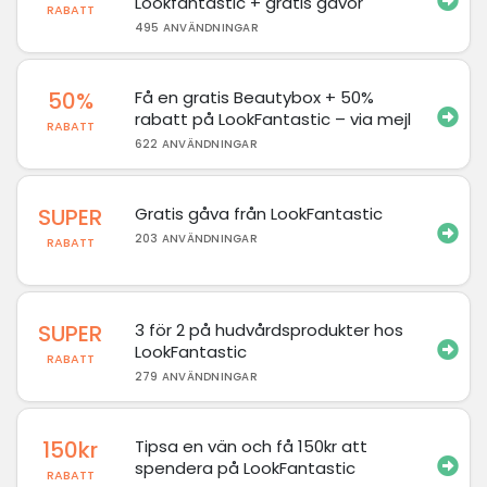
Lookfantastic + gratis gåvor
RABATT
495 ANVÄNDNINGAR
50%
Få en gratis Beautybox + 50%
rabatt på LookFantastic – via mejl
RABATT
622 ANVÄNDNINGAR
SUPER
Gratis gåva från LookFantastic
203 ANVÄNDNINGAR
RABATT
SUPER
3 för 2 på hudvårdsprodukter hos
LookFantastic
RABATT
279 ANVÄNDNINGAR
150kr
Tipsa en vän och få 150kr att
spendera på LookFantastic
RABATT