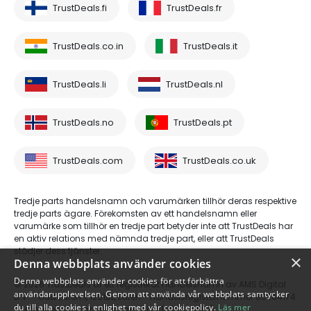
TrustDeals.fi
TrustDeals.fr
TrustDeals.co.in
TrustDeals.it
TrustDeals.li
TrustDeals.nl
TrustDeals.no
TrustDeals.pt
TrustDeals.com
TrustDeals.co.uk
Tredje parts handelsnamn och varumärken tillhör deras respektive
tredje parts ägare. Förekomsten av ett handelsnamn eller
varumärke som tillhör en tredje part betyder inte att TrustDeals har
en aktiv relations med nämnda tredje part, eller att TrustDeals
stödjer dess tjänster.
×
Denna webbplats använder cookies
Denna webbplats använder cookies för att förbättra
© 2026 TrustDeals är ett registrerat handelsnamn av AMS Digital
användarupplevelsen. Genom att använda vår webbplats samtycker
B.V. - Oud Laren 1, 1251BL, Laren - handelsregisternummer 80264174
du till alla cookies i enlighet med vår cookiepolicy.
Läs mer
- Momsregistreringsnummer: NL861609360B01"