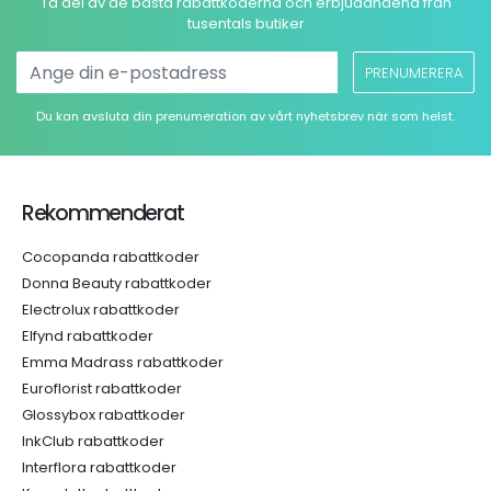
Ta del av de bästa rabattkoderna och erbjudandena från
tusentals butiker
PRENUMERERA
Du kan avsluta din prenumeration av vårt nyhetsbrev när som helst.
Rekommenderat
Cocopanda rabattkoder
Donna Beauty rabattkoder
Electrolux rabattkoder
Elfynd rabattkoder
Emma Madrass rabattkoder
Euroflorist rabattkoder
Glossybox rabattkoder
InkClub rabattkoder
Interflora rabattkoder