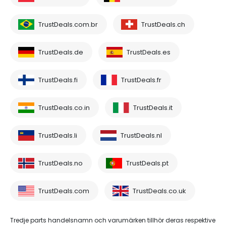
TrustDeals.com.br
TrustDeals.ch
TrustDeals.de
TrustDeals.es
TrustDeals.fi
TrustDeals.fr
TrustDeals.co.in
TrustDeals.it
TrustDeals.li
TrustDeals.nl
TrustDeals.no
TrustDeals.pt
TrustDeals.com
TrustDeals.co.uk
Tredje parts handelsnamn och varumärken tillhör deras respektive