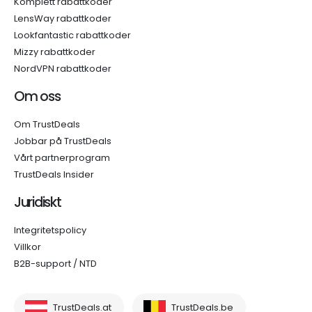
Komplett rabattkoder
LensWay rabattkoder
Lookfantastic rabattkoder
Mizzy rabattkoder
NordVPN rabattkoder
Om oss
Om TrustDeals
Jobbar på TrustDeals
Vårt partnerprogram
TrustDeals Insider
Juridiskt
Integritetspolicy
Villkor
B2B-support / NTD
TrustDeals.at
TrustDeals.be