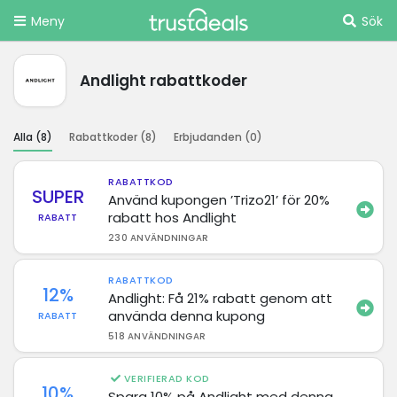
Meny
Sök
Andlight rabattkoder
Alla (
8
)
Rabattkoder (
8
)
Erbjudanden (
0
)
RABATTKOD
SUPER
Använd kupongen ’Trizo21’ för 20%
rabatt hos Andlight
RABATT
230 ANVÄNDNINGAR
RABATTKOD
12%
Andlight: Få 21% rabatt genom att
använda denna kupong
RABATT
518 ANVÄNDNINGAR
VERIFIERAD KOD
10%
Spara 10% på Andlight med denna