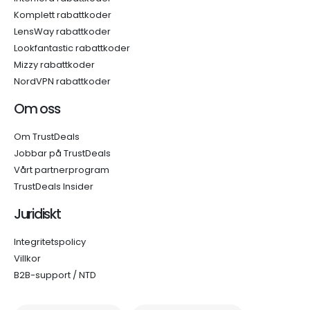
Komplett rabattkoder
LensWay rabattkoder
Lookfantastic rabattkoder
Mizzy rabattkoder
NordVPN rabattkoder
Om oss
Om TrustDeals
Jobbar på TrustDeals
Vårt partnerprogram
TrustDeals Insider
Juridiskt
Integritetspolicy
Villkor
B2B-support / NTD