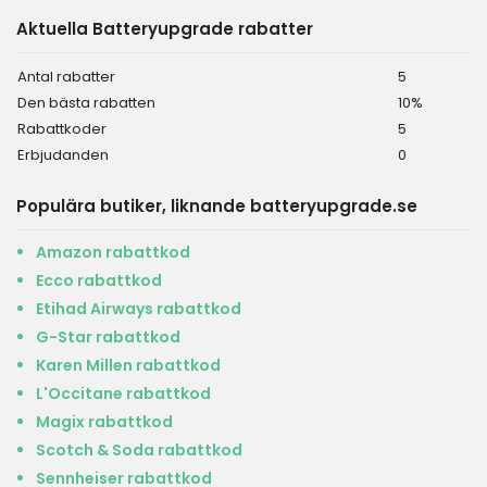
Aktuella Batteryupgrade rabatter
Antal rabatter
5
Den bästa rabatten
10%
Rabattkoder
5
Erbjudanden
0
Populära butiker, liknande batteryupgrade.se
Amazon rabattkod
Ecco rabattkod
Etihad Airways rabattkod
G-Star rabattkod
Karen Millen rabattkod
L'Occitane rabattkod
Magix rabattkod
Scotch & Soda rabattkod
Sennheiser rabattkod