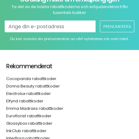
Ta del av de bästa rabattkoderna och erbjudandena från
tusentals butiker
PRENUMERERA
Du kan avsluta din prenumeration av vårt nyhetsbrev när som helst.
Rekommenderat
Cocopanda rabattkoder
Donna Beauty rabattkoder
Electrolux rabattkoder
Elfynd rabattkoder
Emma Madrass rabattkoder
Euroflorist rabattkoder
Glossybox rabattkoder
InkClub rabattkoder
Interflora rabattkoder