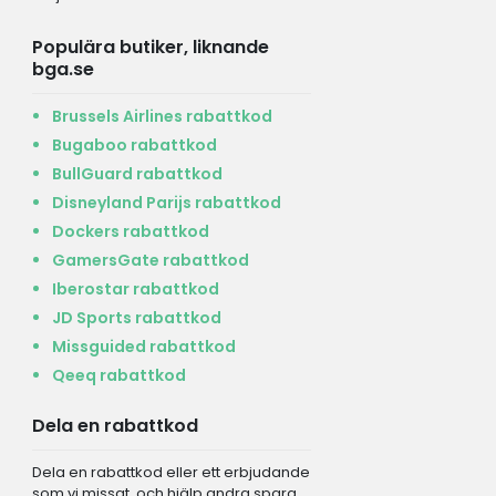
Populära butiker, liknande
bga.se
Brussels Airlines rabattkod
Bugaboo rabattkod
BullGuard rabattkod
Disneyland Parijs rabattkod
Dockers rabattkod
GamersGate rabattkod
Iberostar rabattkod
JD Sports rabattkod
Missguided rabattkod
Qeeq rabattkod
Dela en rabattkod
Dela en rabattkod eller ett erbjudande
som vi missat, och hjälp andra spara