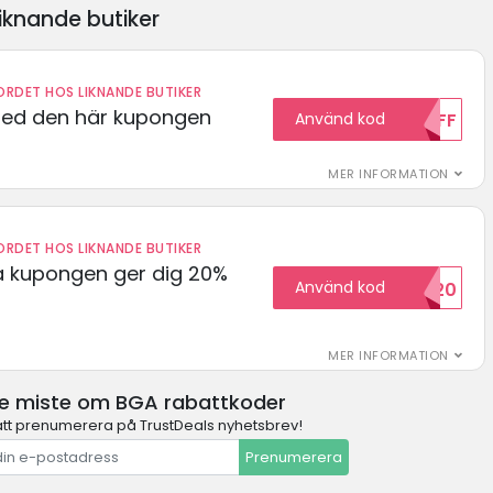
iknande butiker
RDET HOS LIKNANDE BUTIKER
med den här kupongen
Använd kod
10OFF
MER INFORMATION
RDET HOS LIKNANDE BUTIKER
 kupongen ger dig 20%
Använd kod
HELLO20
MER INFORMATION
te miste om BGA rabattkoder
t prenumerera på TrustDeals nyhetsbrev!
Prenumerera