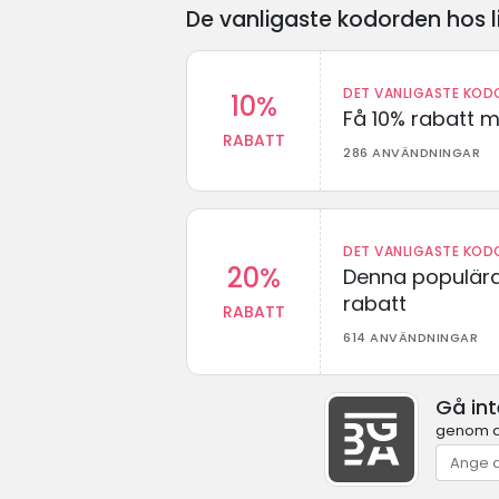
De vanligaste kodorden hos l
DET VANLIGASTE KODO
10%
Få 10% rabatt 
RABATT
286 ANVÄNDNINGAR
DET VANLIGASTE KODO
20%
Denna populära
rabatt
RABATT
614 ANVÄNDNINGAR
Gå in
genom at