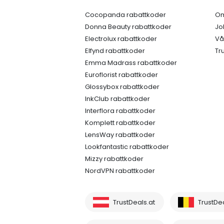
Cocopanda rabattkoder
Om
Donna Beauty rabattkoder
Jo
Electrolux rabattkoder
Vå
Elfynd rabattkoder
Tr
Emma Madrass rabattkoder
Euroflorist rabattkoder
Glossybox rabattkoder
InkClub rabattkoder
Interflora rabattkoder
Komplett rabattkoder
LensWay rabattkoder
Lookfantastic rabattkoder
Mizzy rabattkoder
NordVPN rabattkoder
TrustDeals.at
TrustDe