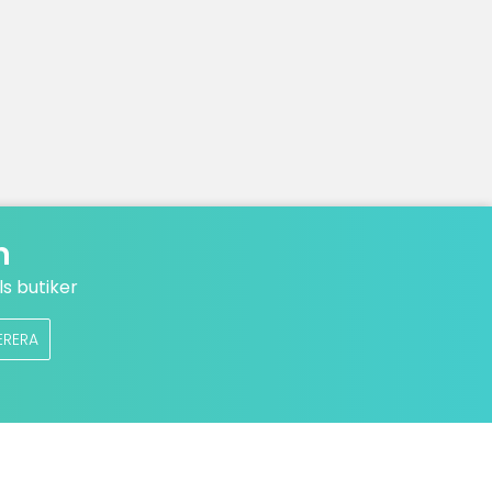
n
s butiker
ERERA