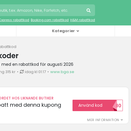
iExpress rabattkod
Booking.com rabattkod
H&M rabattkod
Kategorier
abattkod
koder
t med en rabattkod för augusti 2026
g 315 kr
idag kl 01:17
www.bga.se
RDET HOS LIKNANDE BUTIKER
abatt med denna kupong
Använd kod
VILKOMMEN10
MER INFORMATION