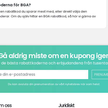
koderna för BGA?
lken rabattkod du sparar mest med, eller direkt välja den
rar. Om du själv hittar en BGA rabattkod, så hör vi gärna av
Gå aldrig miste om en kupong ige
v de bästa rabattkoderna och erbjudandena från tusental
PRENUM
Du kan avsluta din prenumeration av vårt nyhetsbrev när som helst.
m oss
Juridiskt