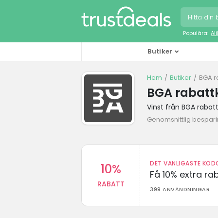
Populära:
Al
Butiker
Hem
Butiker
BGA r
BGA rabatt
Vinst från BGA rabat
Genomsnittlig besparin
DET VANLIGASTE KODO
10%
Få 10% extra r
RABATT
399 ANVÄNDNINGAR