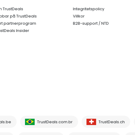
 TrustDeals
Integritetspolicy
bbar på TrustDeals
Villkor
rt partnerprogram
B2B-support / NTD
ustDeals Insider
als.be
TrustDeals.com.br
TrustDeals.ch