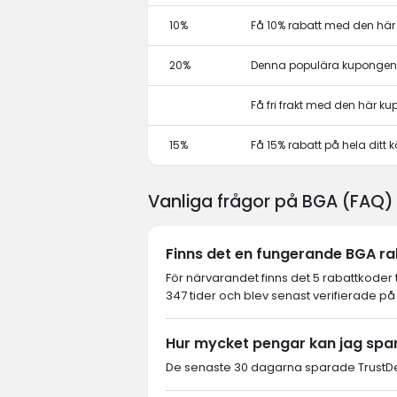
10%
Få 10% rabatt med den hä
20%
Denna populära kupongen 
Få fri frakt med den här k
15%
Få 15% rabatt på hela dit
Vanliga frågor på BGA (FAQ)
Finns det en fungerande BGA rab
För närvarandet finns det 5 rabattkoder
347 tider och blev senast verifierade på
Hur mycket pengar kan jag spa
De senaste 30 dagarna sparade TrustDea