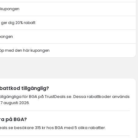
r kupongen
ger dig 20% rabatt
upongen
t köp med den här kupongen
attkod tillgänglig?
 tillgängliga för BGA på TrustDeals.se. Dessa rabattkoder används
 7 augusti 2026.
ra på BGA?
ls.se besökare 315 kr hos BGA med 5 olika rabatter.