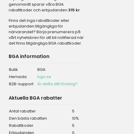
genomsnitt sparar våra BGA
rabattkoder och erbjudanden
315 kr
.
Finns det inga rabattkoder eller
erbjudanden tillgängliga för
närvarandet? Börja prenumerera på
vårt nyhetsbrev för att bli notifierad när
det finns tillgängliga BGA rabattkoder.
BGA information
Butik
BGA
Hemsida
bga.se
B2B-support
Är detta ditt företag?
Aktuella BGA rabatter
Antal rabatter
5
Den bästa rabatten
10%
Rabattkoder
5
Erbjudanden
0