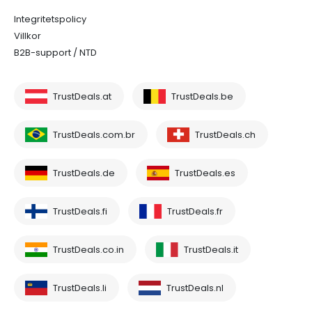
Integritetspolicy
Villkor
B2B-support / NTD
TrustDeals.at
TrustDeals.be
TrustDeals.com.br
TrustDeals.ch
TrustDeals.de
TrustDeals.es
TrustDeals.fi
TrustDeals.fr
TrustDeals.co.in
TrustDeals.it
TrustDeals.li
TrustDeals.nl