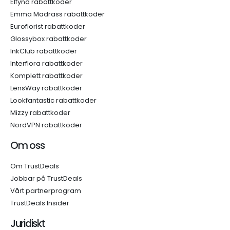
Elfynd rabattkoder
Emma Madrass rabattkoder
Euroflorist rabattkoder
Glossybox rabattkoder
InkClub rabattkoder
Interflora rabattkoder
Komplett rabattkoder
LensWay rabattkoder
Lookfantastic rabattkoder
Mizzy rabattkoder
NordVPN rabattkoder
Om oss
Om TrustDeals
Jobbar på TrustDeals
Vårt partnerprogram
TrustDeals Insider
Juridiskt