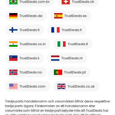
TrustDeals.com.br
TrustDeals.ch
TrustDeals.de
TrustDeals.es
TrustDeals.fi
TrustDeals.fr
TrustDeals.co.in
TrustDeals.it
TrustDeals.li
TrustDeals.nl
TrustDeals.no
TrustDeals.pt
TrustDeals.com
TrustDeals.co.uk
Tredje parts handelsnamn och varumärken tillhör deras respektive
tredje parts ägare. Förekomsten av ett handelsnamn eller
varumärke som tillhör en tredje part betyder inte att TrustDeals har