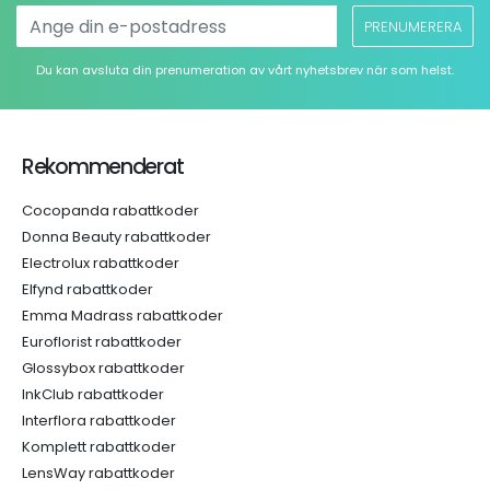
PRENUMERERA
Du kan avsluta din prenumeration av vårt nyhetsbrev när som helst.
Rekommenderat
Cocopanda rabattkoder
Donna Beauty rabattkoder
Electrolux rabattkoder
Elfynd rabattkoder
Emma Madrass rabattkoder
Euroflorist rabattkoder
Glossybox rabattkoder
InkClub rabattkoder
Interflora rabattkoder
Komplett rabattkoder
LensWay rabattkoder