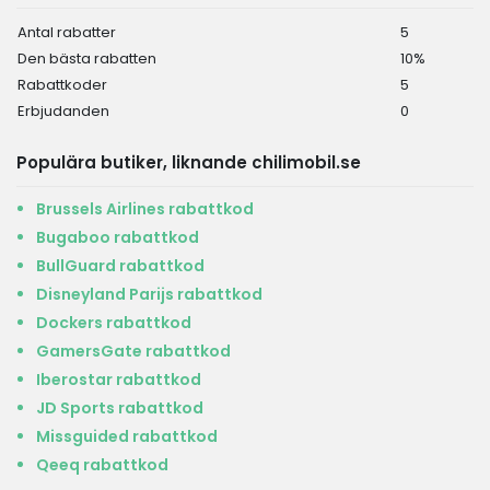
Antal rabatter
5
Den bästa rabatten
10%
Rabattkoder
5
Erbjudanden
0
Populära butiker, liknande chilimobil.se
Brussels Airlines rabattkod
Bugaboo rabattkod
BullGuard rabattkod
Disneyland Parijs rabattkod
Dockers rabattkod
GamersGate rabattkod
Iberostar rabattkod
JD Sports rabattkod
Missguided rabattkod
Qeeq rabattkod