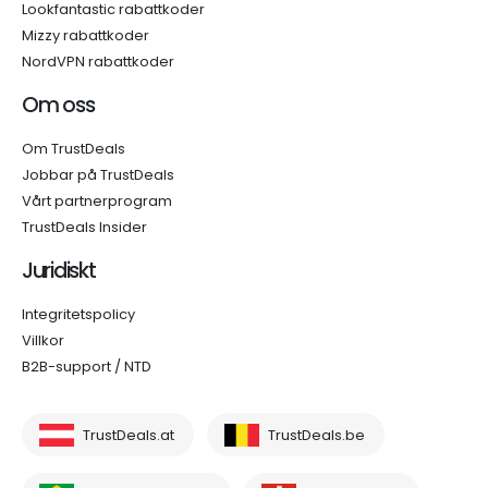
Lookfantastic rabattkoder
Mizzy rabattkoder
NordVPN rabattkoder
Om oss
Om TrustDeals
Jobbar på TrustDeals
Vårt partnerprogram
TrustDeals Insider
Juridiskt
Integritetspolicy
Villkor
B2B-support / NTD
TrustDeals.at
TrustDeals.be