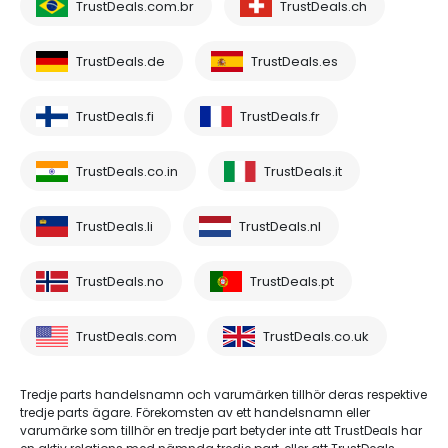
TrustDeals.com.br
TrustDeals.ch
TrustDeals.de
TrustDeals.es
TrustDeals.fi
TrustDeals.fr
TrustDeals.co.in
TrustDeals.it
TrustDeals.li
TrustDeals.nl
TrustDeals.no
TrustDeals.pt
TrustDeals.com
TrustDeals.co.uk
Tredje parts handelsnamn och varumärken tillhör deras respektive
tredje parts ägare. Förekomsten av ett handelsnamn eller
varumärke som tillhör en tredje part betyder inte att TrustDeals har