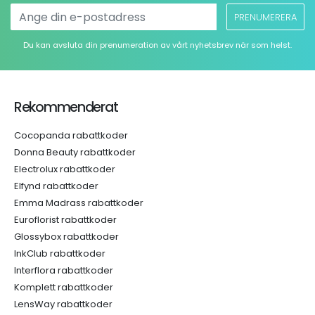
PRENUMERERA
Du kan avsluta din prenumeration av vårt nyhetsbrev när som helst.
Rekommenderat
Cocopanda rabattkoder
Donna Beauty rabattkoder
Electrolux rabattkoder
Elfynd rabattkoder
Emma Madrass rabattkoder
Euroflorist rabattkoder
Glossybox rabattkoder
InkClub rabattkoder
Interflora rabattkoder
Komplett rabattkoder
LensWay rabattkoder