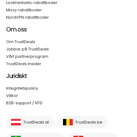
Lookfantastic rabattkoder
Mizzy rabattkoder
NordVPN rabattkoder
Om oss
Om TrustDeals
Jobbar på TrustDeals
Vårt partnerprogram
TrustDeals Insider
Juridiskt
Integritetspolicy
Villkor
B2B-support / NTD
TrustDeals.at
TrustDeals.be