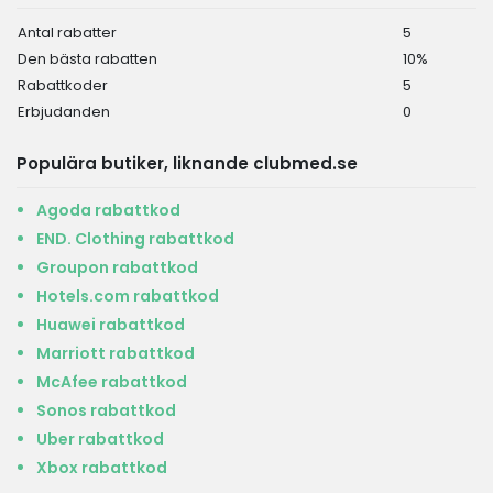
Antal rabatter
5
Den bästa rabatten
10%
Rabattkoder
5
Erbjudanden
0
Populära butiker, liknande clubmed.se
Agoda rabattkod
END. Clothing rabattkod
Groupon rabattkod
Hotels.com rabattkod
Huawei rabattkod
Marriott rabattkod
McAfee rabattkod
Sonos rabattkod
Uber rabattkod
Xbox rabattkod