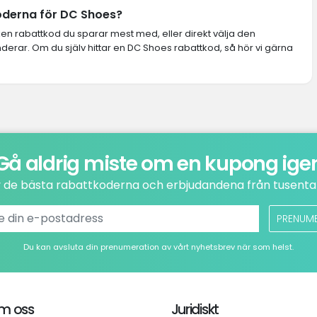
koderna för DC Shoes?
lken rabattkod du sparar mest med, eller direkt välja den
rar. Om du själv hittar en DC Shoes rabattkod, så hör vi gärna
Gå aldrig miste om en kupong ige
v de bästa rabattkoderna och erbjudandena från tusental
PRENUM
Du kan avsluta din prenumeration av vårt nyhetsbrev när som helst.
m oss
Juridiskt