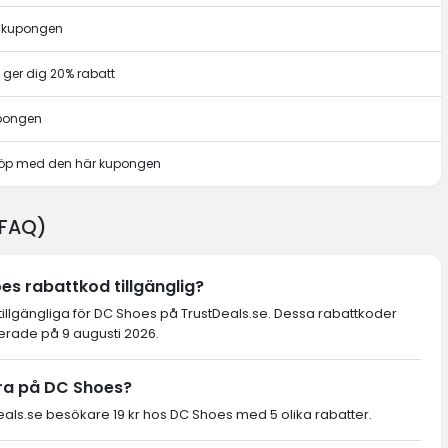
r kupongen
ger dig 20% rabatt
upongen
t köp med den här kupongen
(FAQ)
es rabattkod tillgänglig?
tillgängliga för DC Shoes på TrustDeals.se. Dessa rabattkoder
ierade på 9 augusti 2026.
ra på DC Shoes?
ls.se besökare 19 kr hos DC Shoes med 5 olika rabatter.