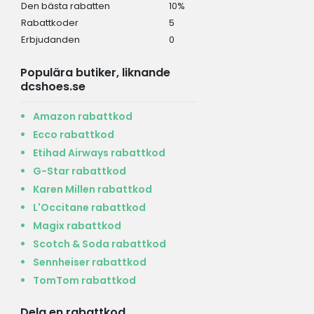
Den bästa rabatten
10%
Rabattkoder
5
Erbjudanden
0
Populära butiker, liknande
dcshoes.se
Amazon rabattkod
Ecco rabattkod
Etihad Airways rabattkod
G-Star rabattkod
Karen Millen rabattkod
L'Occitane rabattkod
Magix rabattkod
Scotch & Soda rabattkod
Sennheiser rabattkod
TomTom rabattkod
Dela en rabattkod