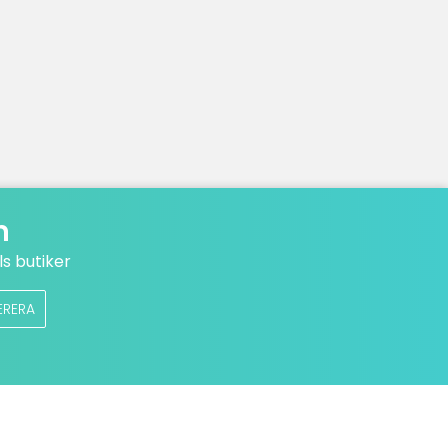
n
s butiker
ERERA