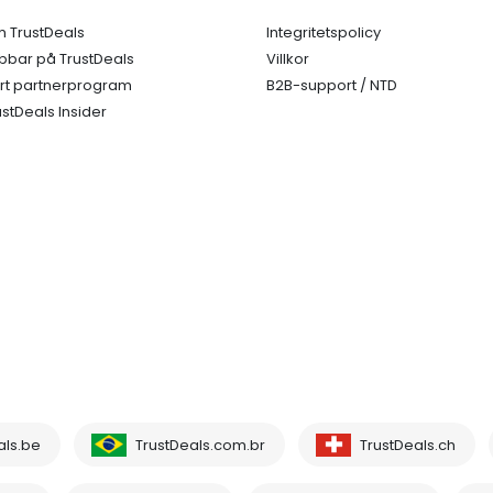
 TrustDeals
Integritetspolicy
bbar på TrustDeals
Villkor
rt partnerprogram
B2B-support / NTD
ustDeals Insider
als.be
TrustDeals.com.br
TrustDeals.ch