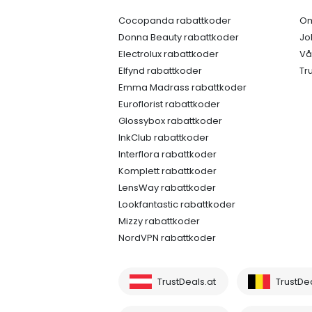
Cocopanda rabattkoder
Om
Donna Beauty rabattkoder
Jo
Electrolux rabattkoder
Vå
Elfynd rabattkoder
Tr
Emma Madrass rabattkoder
Euroflorist rabattkoder
Glossybox rabattkoder
InkClub rabattkoder
Interflora rabattkoder
Komplett rabattkoder
LensWay rabattkoder
Lookfantastic rabattkoder
Mizzy rabattkoder
NordVPN rabattkoder
TrustDeals.at
TrustDe