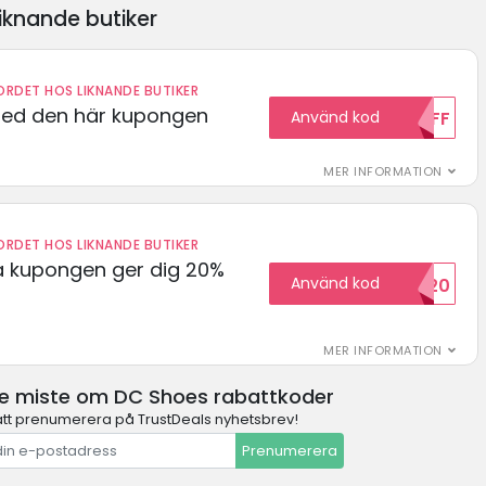
iknande butiker
RDET HOS LIKNANDE BUTIKER
med den här kupongen
Använd kod
10OFF
MER INFORMATION
RDET HOS LIKNANDE BUTIKER
 kupongen ger dig 20%
Använd kod
HELLO20
MER INFORMATION
te miste om DC Shoes rabattkoder
t prenumerera på TrustDeals nyhetsbrev!
Prenumerera