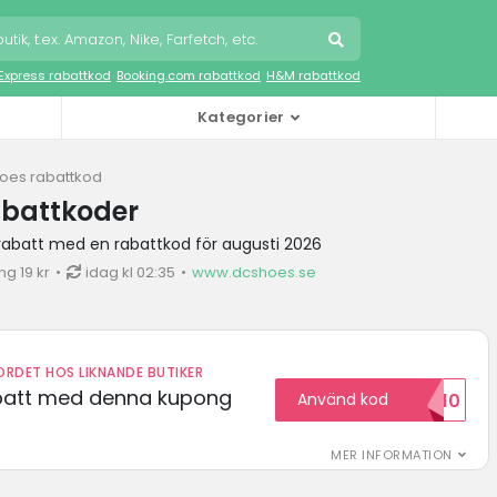
iExpress rabattkod
Booking.com rabattkod
H&M rabattkod
Kategorier
oes rabattkod
abattkoder
rabatt med en rabattkod för augusti 2026
g 19 kr
idag kl 02:35
www.dcshoes.se
RDET HOS LIKNANDE BUTIKER
abatt med denna kupong
Använd kod
VILKOMMEN10
MER INFORMATION