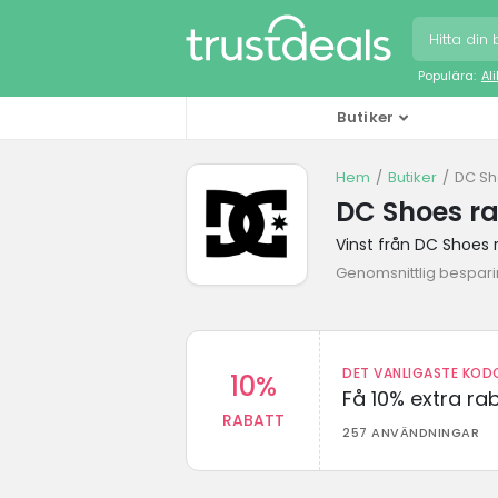
Populära:
Al
Butiker
Hem
Butiker
DC Sh
DC Shoes r
Vinst från DC Shoes 
Genomsnittlig besparin
DET VANLIGASTE KODO
10%
Få 10% extra r
RABATT
257 ANVÄNDNINGAR