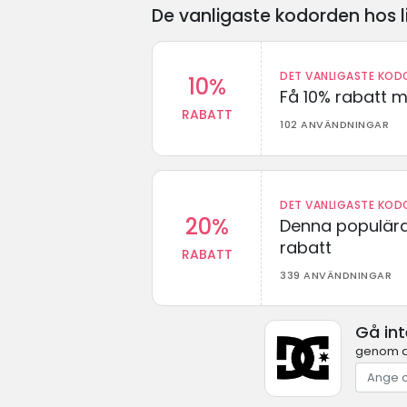
De vanligaste kodorden hos l
DET VANLIGASTE KODO
10%
Få 10% rabatt 
RABATT
102 ANVÄNDNINGAR
DET VANLIGASTE KODO
20%
Denna populära
rabatt
RABATT
339 ANVÄNDNINGAR
Gå in
genom at