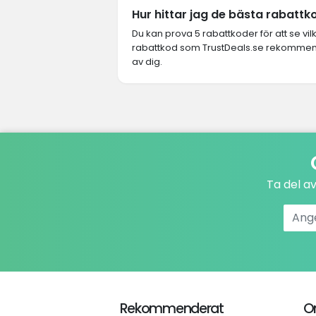
Hur hittar jag de bästa rabatt
Du kan prova 5 rabattkoder för att se vi
rabattkod som TrustDeals.se rekommende
av dig.
Ta del a
Rekommenderat
O