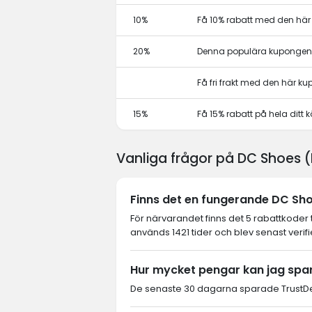
10%
Få 10% rabatt med den hä
20%
Denna populära kupongen 
Få fri frakt med den här k
15%
Få 15% rabatt på hela dit
Vanliga frågor på DC Shoes 
Finns det en fungerande DC Sho
För närvarandet finns det 5 rabattkoder 
används 1421 tider och blev senast verif
Hur mycket pengar kan jag spa
De senaste 30 dagarna sparade TrustDea