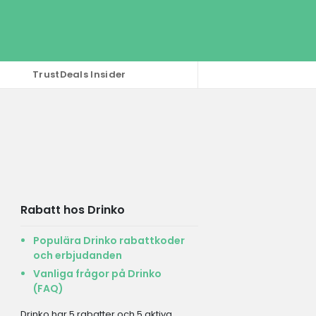
TrustDeals Insider
Rabatt hos Drinko
Populära Drinko rabattkoder
och erbjudanden
Vanliga frågor på Drinko
(FAQ)
Drinko har 5 rabatter och 5 aktiva