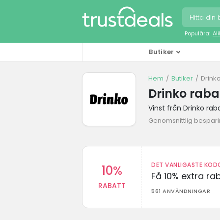
Populära:
Al
Butiker
Hem
Butiker
Drink
Drinko raba
Vinst från Drinko ra
Genomsnittlig bespari
DET VANLIGASTE KODO
10%
Få 10% extra r
RABATT
561 ANVÄNDNINGAR