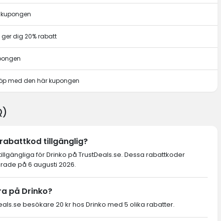
r kupongen
ger dig 20% rabatt
upongen
t köp med den här kupongen
Q)
rabattkod tillgänglig?
tillgängliga för Drinko på TrustDeals.se. Dessa rabattkoder
erade på 6 augusti 2026.
ra på Drinko?
ls.se besökare 20 kr hos Drinko med 5 olika rabatter.