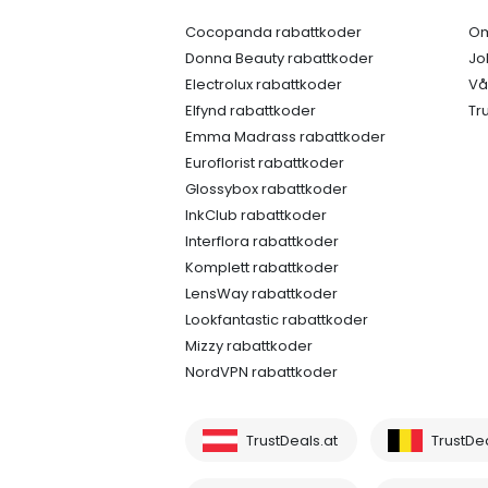
Cocopanda rabattkoder
Om
Donna Beauty rabattkoder
Jo
Electrolux rabattkoder
Vå
Elfynd rabattkoder
Tr
Emma Madrass rabattkoder
Euroflorist rabattkoder
Glossybox rabattkoder
InkClub rabattkoder
Interflora rabattkoder
Komplett rabattkoder
LensWay rabattkoder
Lookfantastic rabattkoder
Mizzy rabattkoder
NordVPN rabattkoder
TrustDeals.at
TrustDe