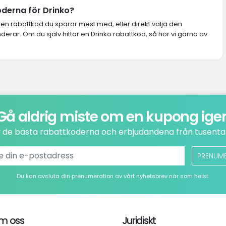
oderna för Drinko?
lken rabattkod du sparar mest med, eller direkt välja den
ar. Om du själv hittar en Drinko rabattkod, så hör vi gärna av
Gå aldrig miste om en kupong ige
v de bästa rabattkoderna och erbjudandena från tusental
PRENUM
Du kan avsluta din prenumeration av vårt nyhetsbrev när som helst.
m oss
Juridiskt