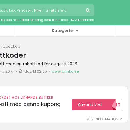
iExpress rabattkod
Booking.com rabattkod
H&M rabattkod
Kategorier
o rabattkod
ttkoder
batt med en rabattkod för augusti 2026
ng 20 kr
idag kl 02:35
www.drinko.se
RDET HOS LIKNANDE BUTIKER
abatt med denna kupong
Använd kod
VILKOMMEN10
MER INFORMATION