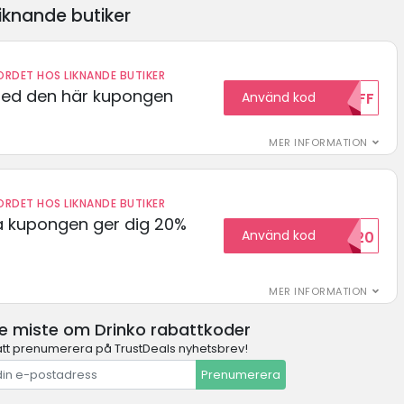
iknande butiker
RDET HOS LIKNANDE BUTIKER
med den här kupongen
Använd kod
10OFF
MER INFORMATION
RDET HOS LIKNANDE BUTIKER
 kupongen ger dig 20%
Använd kod
HELLO20
MER INFORMATION
te miste om Drinko rabattkoder
t prenumerera på TrustDeals nyhetsbrev!
Prenumerera