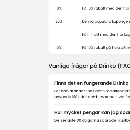
10%
Få 10% rabatt med den hä
20%
Denna populära kupongen 
Få fri frakt med den här k
15%
Få 15% rabatt på hela dit
Vanliga frågor på Drinko (FA
Finns det en fungerande Drinko 
För närvarandet finns det 5 rabattkoder 
används 618 tider och blev senast verifi
Hur mycket pengar kan jag spa
De senaste 30 dagarna sparade TrustDea