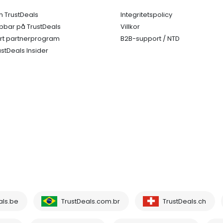
 TrustDeals
Integritetspolicy
bbar på TrustDeals
Villkor
rt partnerprogram
B2B-support / NTD
ustDeals Insider
als.be
TrustDeals.com.br
TrustDeals.ch