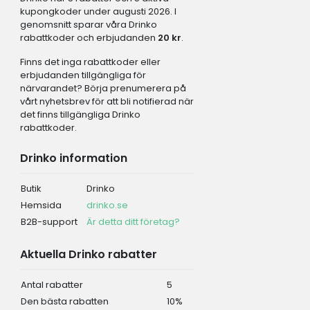
kupongkoder under augusti 2026. I
genomsnitt sparar våra Drinko
rabattkoder och erbjudanden
20 kr
.
Finns det inga rabattkoder eller
erbjudanden tillgängliga för
närvarandet? Börja prenumerera på
vårt nyhetsbrev för att bli notifierad när
det finns tillgängliga Drinko
rabattkoder.
Drinko information
Butik
Drinko
Hemsida
drinko.se
B2B-support
Är detta ditt företag?
Aktuella Drinko rabatter
Antal rabatter
5
Den bästa rabatten
10%