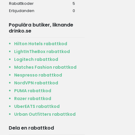
Rabattkoder
5
Erbjudanden
0
Populära butiker, liknande
drinko.se
Hilton Hotels rabattkod
LightInTheBox rabattkod
Logitech rabattkod
Matches Fashion rabattkod
Nespresso rabattkod
NordVPN rabattkod
PUMA rabattkod
Razer rabattkod
UberEATS rabattkod
Urban Outfitters rabattkod
Dela en rabattkod