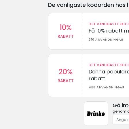
De vanligaste kodorden hos l
DET VANLIGASTE KODO
10%
Få 10% rabatt 
RABATT
310 ANVÄNDNINGAR
DET VANLIGASTE KODO
20%
Denna populära
rabatt
RABATT
488 ANVÄNDNINGAR
Gå in
genom at