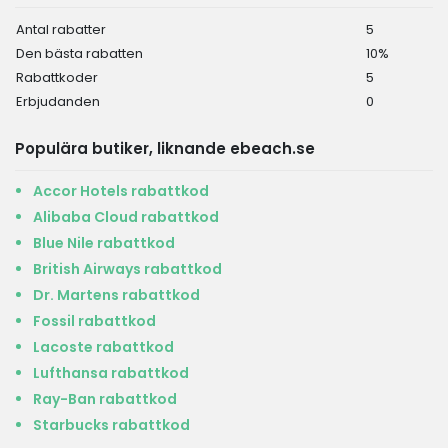
Antal rabatter
5
Den bästa rabatten
10%
Rabattkoder
5
Erbjudanden
0
Populära butiker, liknande ebeach.se
Accor Hotels rabattkod
Alibaba Cloud rabattkod
Blue Nile rabattkod
British Airways rabattkod
Dr. Martens rabattkod
Fossil rabattkod
Lacoste rabattkod
Lufthansa rabattkod
Ray-Ban rabattkod
Starbucks rabattkod