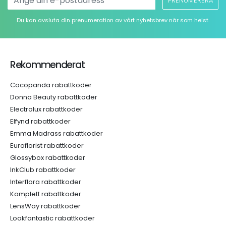
PRENUMERERA
Du kan avsluta din prenumeration av vårt nyhetsbrev när som helst.
Rekommenderat
Cocopanda rabattkoder
Donna Beauty rabattkoder
Electrolux rabattkoder
Elfynd rabattkoder
Emma Madrass rabattkoder
Euroflorist rabattkoder
Glossybox rabattkoder
InkClub rabattkoder
Interflora rabattkoder
Komplett rabattkoder
LensWay rabattkoder
Lookfantastic rabattkoder