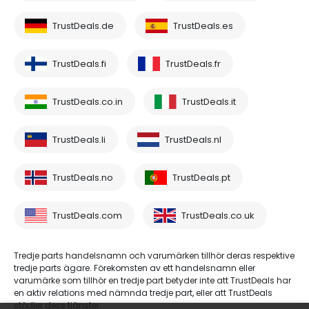
TrustDeals.de
TrustDeals.es
TrustDeals.fi
TrustDeals.fr
TrustDeals.co.in
TrustDeals.it
TrustDeals.li
TrustDeals.nl
TrustDeals.no
TrustDeals.pt
TrustDeals.com
TrustDeals.co.uk
Tredje parts handelsnamn och varumärken tillhör deras respektive
tredje parts ägare. Förekomsten av ett handelsnamn eller
varumärke som tillhör en tredje part betyder inte att TrustDeals har
en aktiv relations med nämnda tredje part, eller att TrustDeals
stödjer dess tjänster.