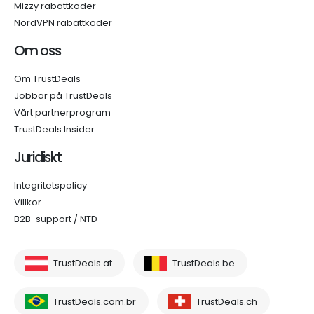
Mizzy rabattkoder
NordVPN rabattkoder
Om oss
Om TrustDeals
Jobbar på TrustDeals
Vårt partnerprogram
TrustDeals Insider
Juridiskt
Integritetspolicy
Villkor
B2B-support / NTD
TrustDeals.at
TrustDeals.be
TrustDeals.com.br
TrustDeals.ch