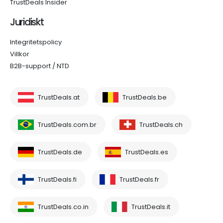
TrustDeals Insider
Juridiskt
Integritetspolicy
Villkor
B2B-support / NTD
TrustDeals.at
TrustDeals.be
TrustDeals.com.br
TrustDeals.ch
TrustDeals.de
TrustDeals.es
TrustDeals.fi
TrustDeals.fr
TrustDeals.co.in
TrustDeals.it