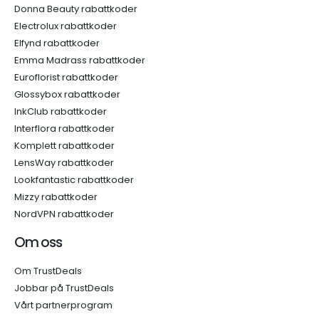
Donna Beauty rabattkoder
Electrolux rabattkoder
Elfynd rabattkoder
Emma Madrass rabattkoder
Euroflorist rabattkoder
Glossybox rabattkoder
InkClub rabattkoder
Interflora rabattkoder
Komplett rabattkoder
LensWay rabattkoder
Lookfantastic rabattkoder
Mizzy rabattkoder
NordVPN rabattkoder
Om oss
Om TrustDeals
Jobbar på TrustDeals
Vårt partnerprogram