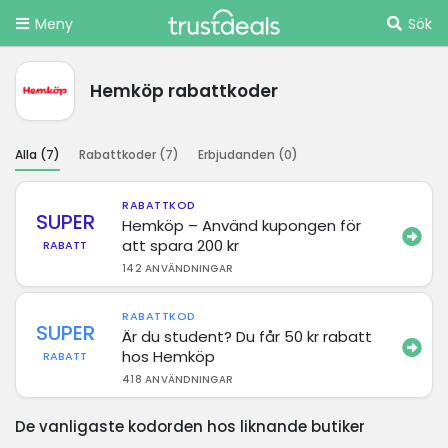
Meny
Sök
Hemköp rabattkoder
Alla (
7
)
Rabattkoder (
7
)
Erbjudanden (
0
)
RABATTKOD
SUPER
Hemköp – Använd kupongen för
att spara 200 kr
RABATT
142 ANVÄNDNINGAR
RABATTKOD
SUPER
Är du student? Du får 50 kr rabatt
hos Hemköp
RABATT
418 ANVÄNDNINGAR
De vanligaste kodorden hos liknande butiker