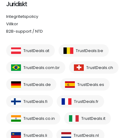
Juridiskt
Integritetspolicy
Villkor
B2B-support / NTD
TrustDeals.at
TrustDeals.be
TrustDeals.com.br
TrustDeals.ch
TrustDeals.de
TrustDeals.es
TrustDeals.fi
TrustDeals.fr
TrustDeals.co.in
TrustDeals.it
TrustDeals.li
TrustDeals.nl