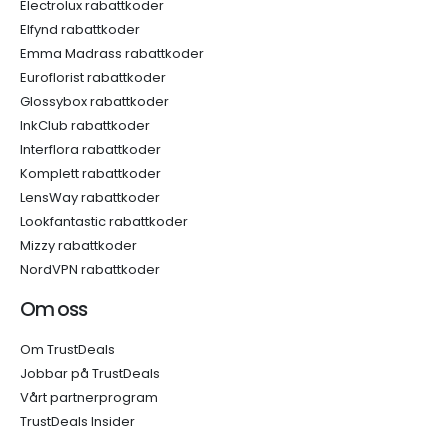
Electrolux rabattkoder
Elfynd rabattkoder
Emma Madrass rabattkoder
Euroflorist rabattkoder
Glossybox rabattkoder
InkClub rabattkoder
Interflora rabattkoder
Komplett rabattkoder
LensWay rabattkoder
Lookfantastic rabattkoder
Mizzy rabattkoder
NordVPN rabattkoder
Om oss
Om TrustDeals
Jobbar på TrustDeals
Vårt partnerprogram
TrustDeals Insider