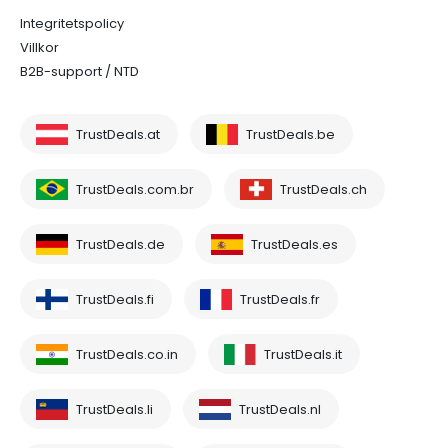
Integritetspolicy
Villkor
B2B-support / NTD
TrustDeals.at
TrustDeals.be
TrustDeals.com.br
TrustDeals.ch
TrustDeals.de
TrustDeals.es
TrustDeals.fi
TrustDeals.fr
TrustDeals.co.in
TrustDeals.it
TrustDeals.li
TrustDeals.nl