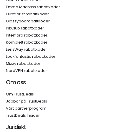
Emma Madrass rabattkoder
Euroflorist rabattkoder
Glossybox rabattkoder
InkClub rabattkoder
Interflora rabattkoder
Komplett rabattkoder
LensWay rabattkoder
Lookfantastic rabattkoder
Mizzy rabattkoder
NordVPN rabattkoder
Om oss
Om TrustDeals
Jobbar på TrustDeals
Vårt partnerprogram
TrustDeals Insider
Juridiskt