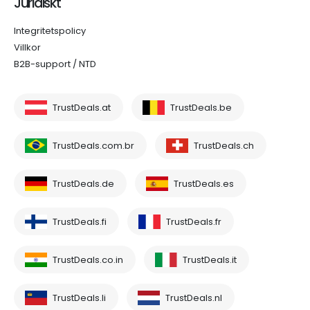
Juridiskt
Integritetspolicy
Villkor
B2B-support / NTD
TrustDeals.at
TrustDeals.be
TrustDeals.com.br
TrustDeals.ch
TrustDeals.de
TrustDeals.es
TrustDeals.fi
TrustDeals.fr
TrustDeals.co.in
TrustDeals.it
TrustDeals.li
TrustDeals.nl