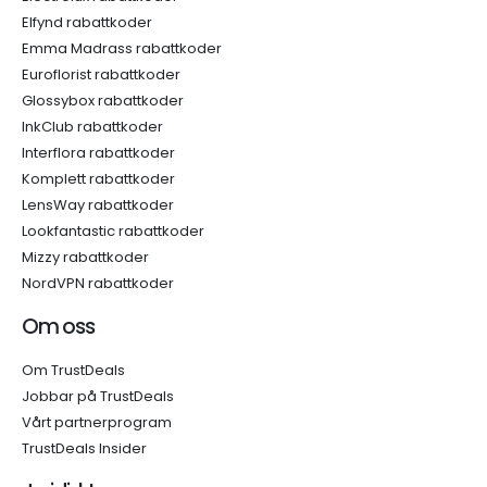
Elfynd rabattkoder
Emma Madrass rabattkoder
Euroflorist rabattkoder
Glossybox rabattkoder
InkClub rabattkoder
Interflora rabattkoder
Komplett rabattkoder
LensWay rabattkoder
Lookfantastic rabattkoder
Mizzy rabattkoder
NordVPN rabattkoder
Om oss
Om TrustDeals
Jobbar på TrustDeals
Vårt partnerprogram
TrustDeals Insider