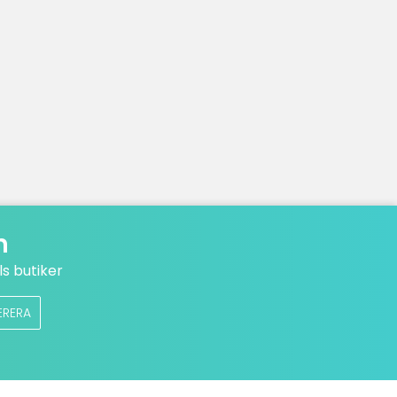
n
s butiker
ERERA