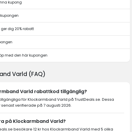
denna kupong
r kupongen
ger dig 20% rabatt
upongen
t köp med den här kupongen
and Varld (FAQ)
rmband Varld rabattkod tillgänglig?
 tillgängliga för Klockarmband Varld på TrustDeals.se. Dessa
 senast verifierade på 7 augusti 2026.
ra på Klockarmband Varld?
als.se besökare 12 kr hos Klockarmband Varld med 5 olika