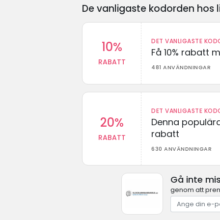
De vanligaste kodorden hos l
DET VANLIGASTE KODO
10%
Få 10% rabatt 
RABATT
481 ANVÄNDNINGAR
DET VANLIGASTE KODO
20%
Denna populära
rabatt
RABATT
630 ANVÄNDNINGAR
Gå inte mi
genom att pren