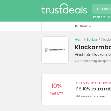
Populära:
Al
Butiker
Hem
Butiker
Klock
Klockarmba
Vinst från Klockarmb
Genomsnittlig besparin
DET VANLIGASTE KODO
10%
Få 10% extra r
RABATT
80 ANVÄNDNINGAR