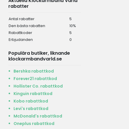
Aktuella Klockarmband Varld
rabatter
Antal rabatter
5
Den bästa rabatten
10%
Rabattkoder
5
Erbjudanden
0
Populära butiker, liknande
klockarmbandvarld.se
Bershka rabattkod
Forever21 rabattkod
Hollister Co. rabattkod
Kinguin rabattkod
Kobo rabattkod
Levi's rabattkod
McDonald's rabattkod
Oneplus rabattkod