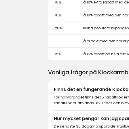
10%
Få 10% extra rabatt med 
10%
Få 10% rabatt med den hä
20%
Denna populära kupongen 
Få fri frakt med den här k
15%
Få 15% rabatt på hela dit
Vanliga frågor på Klockarmb
Finns det en fungerande Klocka
För närvarandet finns det 5 rabattkoder
rabattkoder används 3123 tider och blev
Hur mycket pengar kan jag spa
De senaste 30 dagarna sparade TrustDe