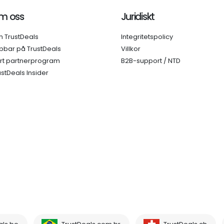
m oss
Juridiskt
 TrustDeals
Integritetspolicy
bbar på TrustDeals
Villkor
rt partnerprogram
B2B-support / NTD
ustDeals Insider