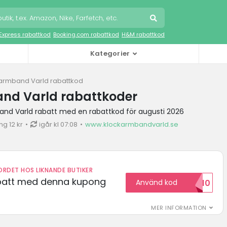
iExpress rabattkod
Booking.com rabattkod
H&M rabattkod
Kategorier
armband Varld rabattkod
nd Varld rabattkoder
and Varld rabatt med en rabattkod för augusti 2026
g 12 kr
igår kl 07:08
www.klockarmbandvarld.se
RDET HOS LIKNANDE BUTIKER
abatt med denna kupong
Använd kod
VILKOMMEN10
MER INFORMATION