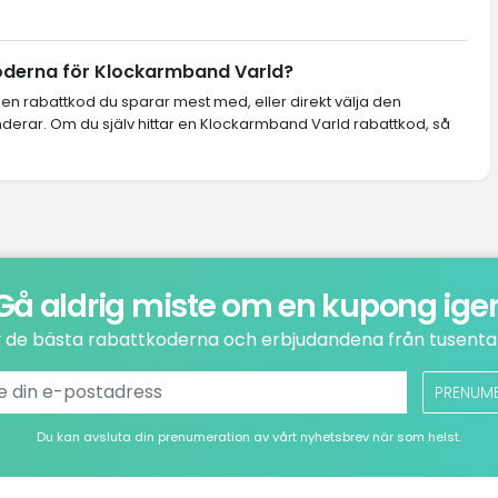
koderna för Klockarmband Varld?
lken rabattkod du sparar mest med, eller direkt välja den
rar. Om du själv hittar en Klockarmband Varld rabattkod, så
Gå aldrig miste om en kupong ige
v de bästa rabattkoderna och erbjudandena från tusental
PRENUM
Du kan avsluta din prenumeration av vårt nyhetsbrev när som helst.