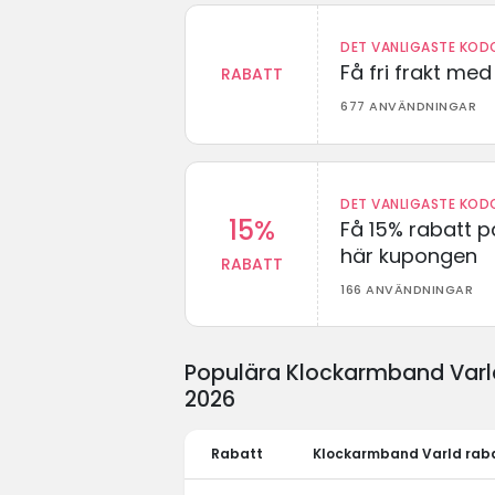
DET VANLIGASTE KODO
Få fri frakt me
RABATT
677 ANVÄNDNINGAR
DET VANLIGASTE KODO
15%
Få 15% rabatt p
här kupongen
RABATT
166 ANVÄNDNINGAR
Populära Klockarmband Varld
2026
Rabatt
Klockarmband Varld rab