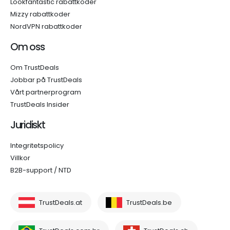
Lookfantastic rabattkoder
Mizzy rabattkoder
NordVPN rabattkoder
Om oss
Om TrustDeals
Jobbar på TrustDeals
Vårt partnerprogram
TrustDeals Insider
Juridiskt
Integritetspolicy
Villkor
B2B-support / NTD
TrustDeals.at
TrustDeals.be