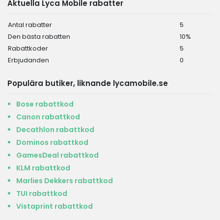
Aktuella Lyca Mobile rabatter
Antal rabatter
5
Den bästa rabatten
10%
Rabattkoder
5
Erbjudanden
0
Populära butiker, liknande lycamobile.se
Bose rabattkod
Canon rabattkod
Decathlon rabattkod
Dominos rabattkod
GamesDeal rabattkod
KLM rabattkod
Marlies Dekkers rabattkod
TUI rabattkod
Vistaprint rabattkod