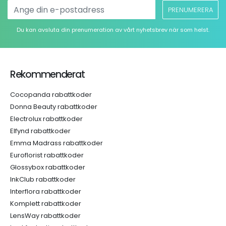
PRENUMERERA
Du kan avsluta din prenumeration av vårt nyhetsbrev när som helst.
Rekommenderat
Cocopanda rabattkoder
Donna Beauty rabattkoder
Electrolux rabattkoder
Elfynd rabattkoder
Emma Madrass rabattkoder
Euroflorist rabattkoder
Glossybox rabattkoder
InkClub rabattkoder
Interflora rabattkoder
Komplett rabattkoder
LensWay rabattkoder