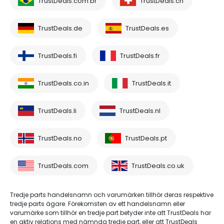
TrustDeals.com.br
TrustDeals.ch
TrustDeals.de
TrustDeals.es
TrustDeals.fi
TrustDeals.fr
TrustDeals.co.in
TrustDeals.it
TrustDeals.li
TrustDeals.nl
TrustDeals.no
TrustDeals.pt
TrustDeals.com
TrustDeals.co.uk
Tredje parts handelsnamn och varumärken tillhör deras respektive
tredje parts ägare. Förekomsten av ett handelsnamn eller
varumärke som tillhör en tredje part betyder inte att TrustDeals har
en aktiv relations med nämnda tredje part, eller att TrustDeals