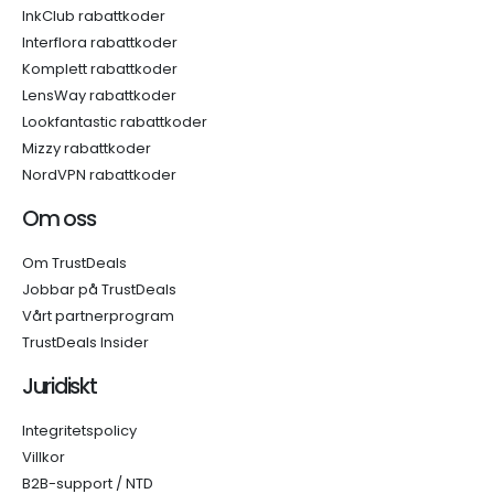
InkClub rabattkoder
Interflora rabattkoder
Komplett rabattkoder
LensWay rabattkoder
Lookfantastic rabattkoder
Mizzy rabattkoder
NordVPN rabattkoder
Om oss
Om TrustDeals
Jobbar på TrustDeals
Vårt partnerprogram
TrustDeals Insider
Juridiskt
Integritetspolicy
Villkor
B2B-support / NTD