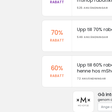
mShop rabattk
RABATT
525 ANVÄNDNINGAR
Upp till 70% ra
70%
546 ANVÄNDNINGAR
RABATT
Upp till 60% rab
60%
henne hos mS
RABATT
72 ANVÄNDNINGAR
Gå in
genom at