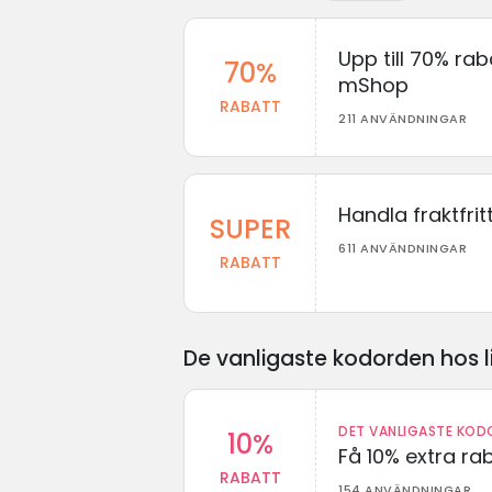
Upp till 70% ra
70%
mShop
RABATT
211 ANVÄNDNINGAR
Handla fraktfri
SUPER
611 ANVÄNDNINGAR
RABATT
De vanligaste kodorden hos l
DET VANLIGASTE KODO
10%
Få 10% extra r
RABATT
154 ANVÄNDNINGAR