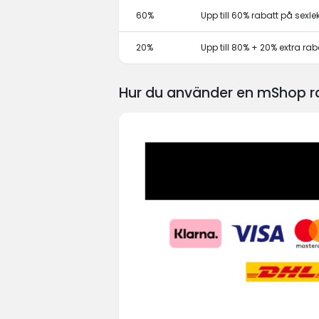
60%
Upp till 60% rabatt på sexl
20%
Upp till 80% + 20% extra r
Hur du använder en mShop r