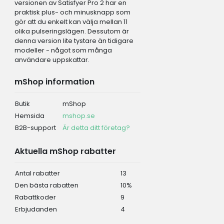
versionen av Satisfyer Pro 2 har en
praktisk plus- och minusknapp som
gör att du enkelt kan välja mellan 11
olika pulseringslägen. Dessutom är
denna version lite tystare än tidigare
modeller - något som många
användare uppskattar.
mShop information
Butik
mShop
Hemsida
mshop.se
B2B-support
Är detta ditt företag?
Aktuella mShop rabatter
Antal rabatter
13
Den bästa rabatten
10%
Rabattkoder
9
Erbjudanden
4