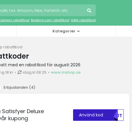
iExpress rabattkod
Booking.com rabattkod
H&M rabattkod
Kategorier
 rabattkod
ttkoder
batt med en rabattkod för augusti 2026
g 18 kr
idag kl 08:25
www.mshop.se
Erbjudanden (
4
)
 Satisfyer Deluxe
Använd kod
RU0T
vår kupong