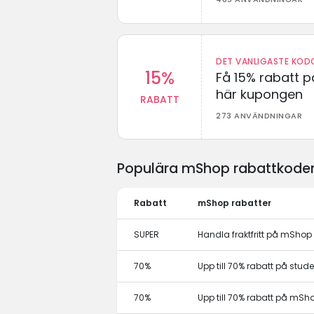
DET VANLIGASTE KODO
15%
Få 15% rabatt p
här kupongen
RABATT
273 ANVÄNDNINGAR
Populära mShop rabattkoder
Rabatt
mShop rabatter
SUPER
Handla fraktfritt på mShop
70%
Upp till 70% rabatt på stu
70%
Upp till 70% rabatt på mSh