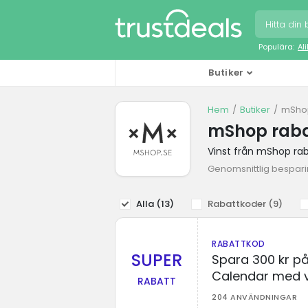
Populära:
Al
Butiker
Hem
Butiker
mShop
mShop raba
Vinst från mShop ra
Genomsnittlig besparin
Alla (
13
)
Rabattkoder (
9
)
RABATTKOD
SUPER
Spara 300 kr på
Calendar med 
RABATT
204 ANVÄNDNINGAR