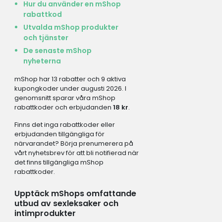
Hur du använder en mShop
rabattkod
Utvalda mShop produkter
och tjänster
De senaste mShop
nyheterna
mShop har 13 rabatter och 9 aktiva
kupongkoder under augusti 2026. I
genomsnitt sparar våra mShop
rabattkoder och erbjudanden
18 kr
.
Finns det inga rabattkoder eller
erbjudanden tillgängliga för
närvarandet? Börja prenumerera på
vårt nyhetsbrev för att bli notifierad när
det finns tillgängliga mShop
rabattkoder.
Upptäck mShops omfattande
utbud av sexleksaker och
intimprodukter