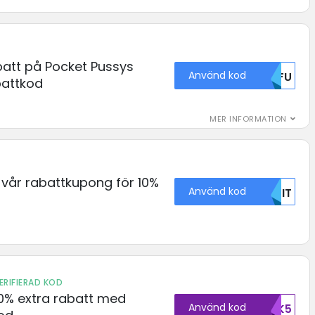
batt på Pocket Pussys
Använd kod
NTFU
attkod
MER INFORMATION
vår rabattkupong för 10%
Använd kod
NDIT
ERIFIERAD KOD
20% extra rabatt med
Använd kod
43621OTK5