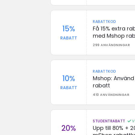
RABATTKOD
15%
Få 15% extra ra
med Mshop rab
RABATT
299 ANVÄNDNINGAR
RABATTKOD
10%
Mshop: Använd 
rabatt
RABATT
410 ANVÄNDNINGAR
STUDENTRABATT
V
20%
Upp till 80% + 