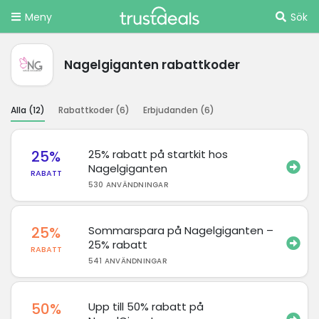
Meny
Sök
Nagelgiganten rabattkoder
Alla (
12
)
Rabattkoder (
6
)
Erbjudanden (
6
)
25%
25% rabatt på startkit hos
Nagelgiganten
RABATT
530 ANVÄNDNINGAR
25%
Sommarspara på Nagelgiganten –
25% rabatt
RABATT
541 ANVÄNDNINGAR
50%
Upp till 50% rabatt på