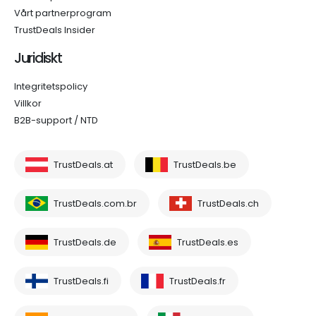
Vårt partnerprogram
TrustDeals Insider
Juridiskt
Integritetspolicy
Villkor
B2B-support / NTD
TrustDeals.at
TrustDeals.be
TrustDeals.com.br
TrustDeals.ch
TrustDeals.de
TrustDeals.es
TrustDeals.fi
TrustDeals.fr