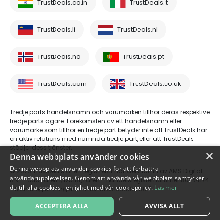
TrustDeals.co.in
TrustDeals.it
TrustDeals.li
TrustDeals.nl
TrustDeals.no
TrustDeals.pt
TrustDeals.com
TrustDeals.co.uk
Tredje parts handelsnamn och varumärken tillhör deras respektive
tredje parts ägare. Förekomsten av ett handelsnamn eller
varumärke som tillhör en tredje part betyder inte att TrustDeals har
en aktiv relations med nämnda tredje part, eller att TrustDeals
stödjer dess tjänster.
×
Denna webbplats använder cookies
Denna webbplats använder cookies för att förbättra
© 2026 TrustDeals är ett registrerat handelsnamn av AMS Digital
användarupplevelsen. Genom att använda vår webbplats samtycker
B.V. - Oud Laren 1, 1251BL, Laren - handelsregisternummer 80264174
du till alla cookies i enlighet med vår cookiepolicy.
Läs mer
- Momsregistreringsnummer: NL861609360B01"
ACCEPTERA ALLA
AVVISA ALLT