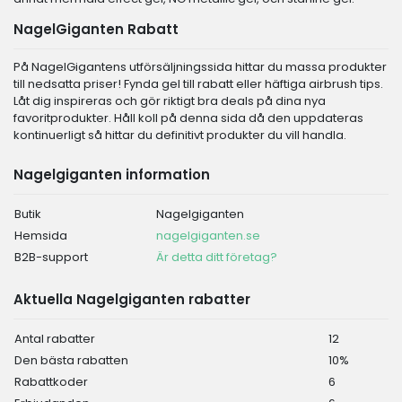
NagelGiganten Rabatt
På NagelGigantens utförsäljningssida hittar du massa produkter
till nedsatta priser! Fynda gel till rabatt eller häftiga airbrush tips.
Låt dig inspireras och gör riktigt bra deals på dina nya
favoritprodukter. Håll koll på denna sida då den uppdateras
kontinuerligt så hittar du definitivt produkter du vill handla.
Nagelgiganten information
Butik
Nagelgiganten
Hemsida
nagelgiganten.se
B2B-support
Är detta ditt företag?
Aktuella Nagelgiganten rabatter
Antal rabatter
12
Den bästa rabatten
10%
Rabattkoder
6