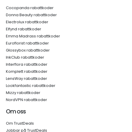
Cocopanda rabattkoder
Donna Beauty rabattkoder
Electrolux rabattkoder
Elfynd rabattkoder
Emma Madrass rabattkoder
Euroflorist rabattkoder
Glossybox rabattkoder
InkClub rabattkoder
Interflora rabattkoder
Komplett rabattkoder
LensWay rabattkoder
Lookfantastic rabattkoder
Mizzy rabattkoder
NordVPN rabattkoder
Om oss
Om TrustDeals
Jobbar på TrustDeals