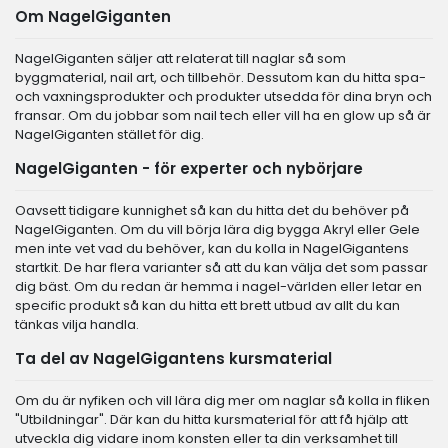
Om NagelGiganten
NagelGiganten säljer att relaterat till naglar så som
byggmaterial, nail art, och tillbehör. Dessutom kan du hitta spa-
och vaxningsprodukter och produkter utsedda för dina bryn och
fransar. Om du jobbar som nail tech eller vill ha en glow up så är
NagelGiganten stället för dig.
NagelGiganten - för experter och nybörjare
Oavsett tidigare kunnighet så kan du hitta det du behöver på
NagelGiganten. Om du vill börja lära dig bygga Akryl eller Gele
men inte vet vad du behöver, kan du kolla in NagelGigantens
startkit. De har flera varianter så att du kan välja det som passar
dig bäst. Om du redan är hemma i nagel-världen eller letar en
specific produkt så kan du hitta ett brett utbud av allt du kan
tänkas vilja handla.
Ta del av NagelGigantens kursmaterial
Om du är nyfiken och vill lära dig mer om naglar så kolla in fliken
"Utbildningar". Där kan du hitta kursmaterial för att få hjälp att
utveckla dig vidare inom konsten eller ta din verksamhet till