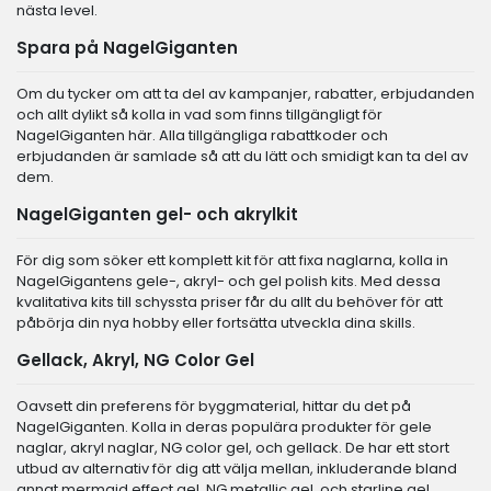
nästa level.
Spara på NagelGiganten
Om du tycker om att ta del av kampanjer, rabatter, erbjudanden
och allt dylikt så kolla in vad som finns tillgängligt för
NagelGiganten här. Alla tillgängliga rabattkoder och
erbjudanden är samlade så att du lätt och smidigt kan ta del av
dem.
NagelGiganten gel- och akrylkit
För dig som söker ett komplett kit för att fixa naglarna, kolla in
NagelGigantens gele-, akryl- och gel polish kits. Med dessa
kvalitativa kits till schyssta priser får du allt du behöver för att
påbörja din nya hobby eller fortsätta utveckla dina skills.
Gellack, Akryl, NG Color Gel
Oavsett din preferens för byggmaterial, hittar du det på
NagelGiganten. Kolla in deras populära produkter för gele
naglar, akryl naglar, NG color gel, och gellack. De har ett stort
utbud av alternativ för dig att välja mellan, inkluderande bland
annat mermaid effect gel, NG metallic gel, och starline gel.