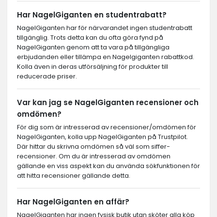
Har NagelGiganten en studentrabatt?
NagelGiganten har för närvarandet ingen studentrabatt
tillgänglig. Trots detta kan du ofta göra fynd på
NagelGiganten genom att ta vara på tillgängliga
erbjudanden eller tillämpa en Nagelgiganten rabattkod.
Kolla även in deras utförsäljning för produkter till
reducerade priser.
Var kan jag se NagelGiganten recensioner och
omdömen?
För dig som är intresserad av recensioner/omdömen för
NagelGiganten, kolla upp NagelGiganten på Trustpilot.
Där hittar du skrivna omdömen så väl som siffer-
recensioner. Om du är intresserad av omdömen
gällande en viss aspekt kan du använda sökfunktionen för
att hitta recensioner gällande detta.
Har NagelGiganten en affär?
NagelGiganten har ingen fysisk butik utan sköter alla köp