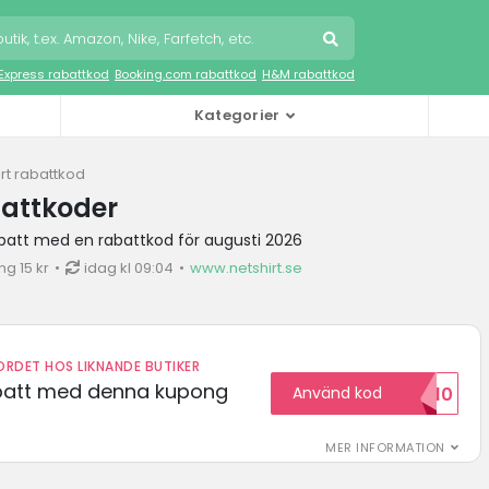
iExpress rabattkod
Booking.com rabattkod
H&M rabattkod
Kategorier
rt rabattkod
battkoder
rabatt med en rabattkod för augusti 2026
g 15 kr
idag kl 09:04
www.netshirt.se
RDET HOS LIKNANDE BUTIKER
abatt med denna kupong
Använd kod
VILKOMMEN10
MER INFORMATION