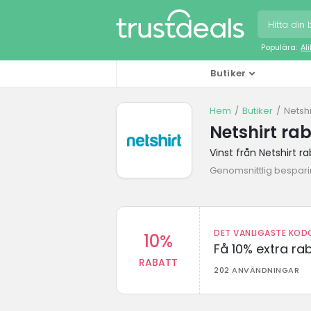
Populära:
Al
Butiker
Hem
Butiker
Netshi
Netshirt ra
Vinst från Netshirt 
Genomsnittlig besparin
DET VANLIGASTE KODO
10%
Få 10% extra r
RABATT
202 ANVÄNDNINGAR