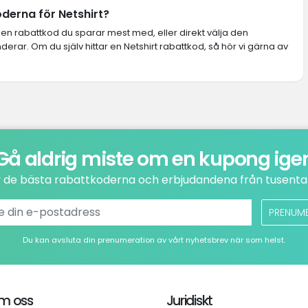
oderna för Netshirt?
lken rabattkod du sparar mest med, eller direkt välja den
ar. Om du själv hittar en Netshirt rabattkod, så hör vi gärna av
Gå aldrig miste om en kupong ige
v de bästa rabattkoderna och erbjudandena från tusental
PRENUM
Du kan avsluta din prenumeration av vårt nyhetsbrev när som helst.
m oss
Juridiskt