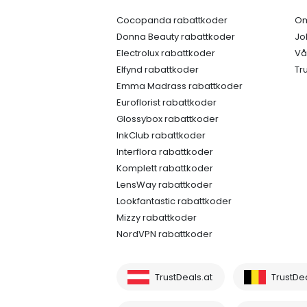
Cocopanda rabattkoder
Om
Donna Beauty rabattkoder
Jo
Electrolux rabattkoder
Vå
Elfynd rabattkoder
Tr
Emma Madrass rabattkoder
Euroflorist rabattkoder
Glossybox rabattkoder
InkClub rabattkoder
Interflora rabattkoder
Komplett rabattkoder
LensWay rabattkoder
Lookfantastic rabattkoder
Mizzy rabattkoder
NordVPN rabattkoder
TrustDeals.at
TrustDe