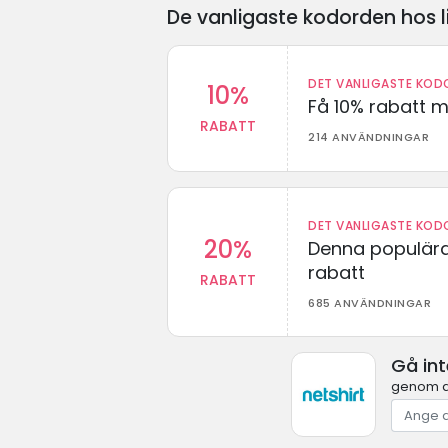
De vanligaste kodorden hos l
DET VANLIGASTE KODO
10%
Få 10% rabatt 
RABATT
214 ANVÄNDNINGAR
DET VANLIGASTE KODO
20%
Denna populära
rabatt
RABATT
685 ANVÄNDNINGAR
Gå int
genom at