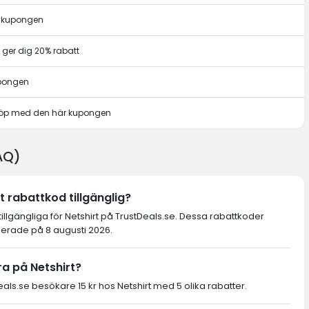
r kupongen
ger dig 20% rabatt
upongen
t köp med den här kupongen
FAQ)
t rabattkod tillgänglig?
tillgängliga för Netshirt på TrustDeals.se. Dessa rabattkoder
ierade på 8 augusti 2026.
a på Netshirt?
s.se besökare 15 kr hos Netshirt med 5 olika rabatter.