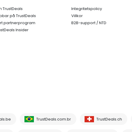
 TrustDeals
Integritetspolicy
bbar på TrustDeals
Villkor
rt partnerprogram
B2B-support / NTD
ustDeals Insider
als.be
TrustDeals.com.br
TrustDeals.ch