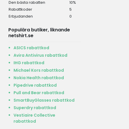
Den bästa rabatten
10%
Rabattkoder
5
Erbjudanden
0
Populära butiker, liknande
netshirt.se
ASICS rabattkod
Avira Antivirus rabattkod
IHG rabattkod
Michael Kors rabattkod
Nokia Health rabattkod
Pipedrive rabattkod
Pull and Bear rabattkod
SmartBuyGlasses rabattkod
Superdry rabattkod
Vestiaire Collective
rabattkod