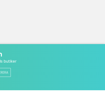
n
s butiker
ERERA