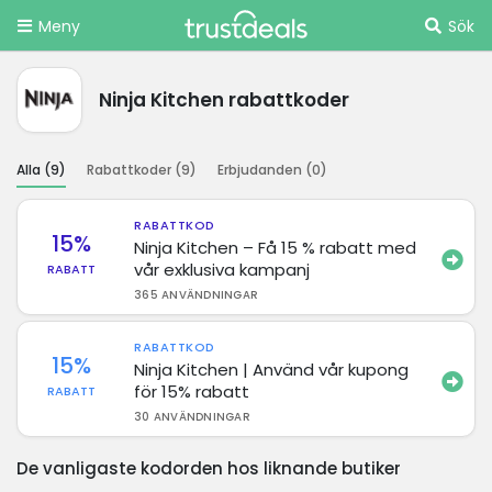
Meny
Sök
Ninja Kitchen rabattkoder
Alla (
9
)
Rabattkoder (
9
)
Erbjudanden (
0
)
RABATTKOD
15%
Ninja Kitchen – Få 15 % rabatt med
vår exklusiva kampanj
RABATT
365 ANVÄNDNINGAR
RABATTKOD
15%
Ninja Kitchen | Använd vår kupong
för 15% rabatt
RABATT
30 ANVÄNDNINGAR
De vanligaste kodorden hos liknande butiker