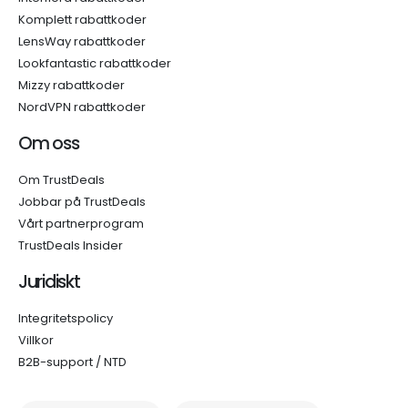
Komplett rabattkoder
LensWay rabattkoder
Lookfantastic rabattkoder
Mizzy rabattkoder
NordVPN rabattkoder
Om oss
Om TrustDeals
Jobbar på TrustDeals
Vårt partnerprogram
TrustDeals Insider
Juridiskt
Integritetspolicy
Villkor
B2B-support / NTD