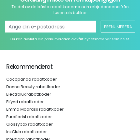
Ta del av de bästa rabattkoderna och erbjudandena från
tusentals butiker
PRENUMERERA
Du kan avsluta din prenumeration av vårt nyhetsbrev när som helst.
Rekommenderat
Cocopanda rabattkoder
Donna Beauty rabattkoder
Electrolux rabattkoder
Elfynd rabattkoder
Emma Madrass rabattkoder
Euroflorist rabattkoder
Glossybox rabattkoder
InkClub rabattkoder
Interflora rabattkoder