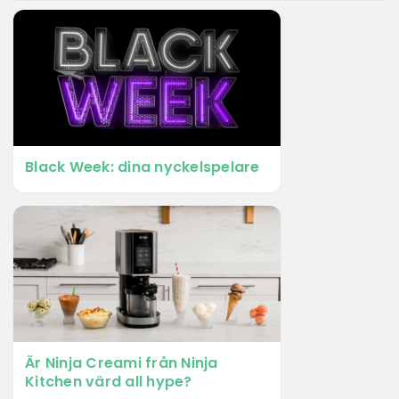
Black Week: dina nyckelspelare
Är Ninja Creami från Ninja
Kitchen värd all hype?