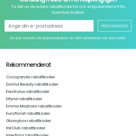
Ta del av de bästa rabattkoderna och erbjudandena från
tusentals butiker
PRENUMERERA
Du kan avsluta din prenumeration av vårt nyhetsbrev när som helst.
Rekommenderat
Cocopanda rabattkoder
Donna Beauty rabattkoder
Electrolux rabattkoder
Elfynd rabattkoder
Emma Madrass rabattkoder
Euroflorist rabattkoder
Glossybox rabattkoder
InkClub rabattkoder
Interflora rabattkoder