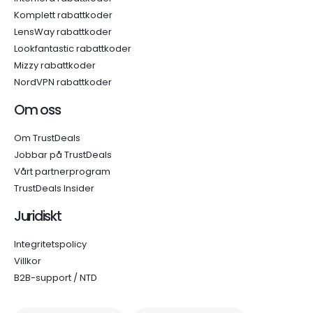
Komplett rabattkoder
LensWay rabattkoder
Lookfantastic rabattkoder
Mizzy rabattkoder
NordVPN rabattkoder
Om oss
Om TrustDeals
Jobbar på TrustDeals
Vårt partnerprogram
TrustDeals Insider
Juridiskt
Integritetspolicy
Villkor
B2B-support / NTD