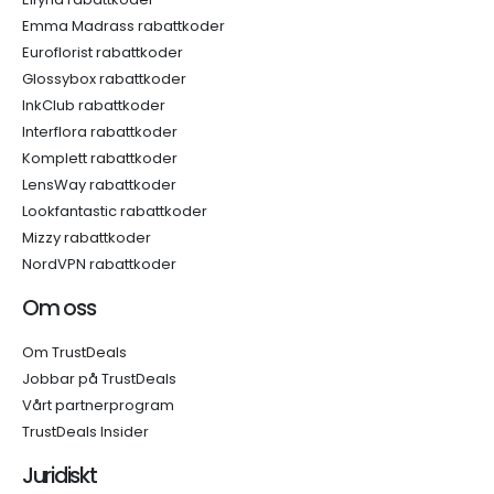
Emma Madrass rabattkoder
Euroflorist rabattkoder
Glossybox rabattkoder
InkClub rabattkoder
Interflora rabattkoder
Komplett rabattkoder
LensWay rabattkoder
Lookfantastic rabattkoder
Mizzy rabattkoder
NordVPN rabattkoder
Om oss
Om TrustDeals
Jobbar på TrustDeals
Vårt partnerprogram
TrustDeals Insider
Juridiskt