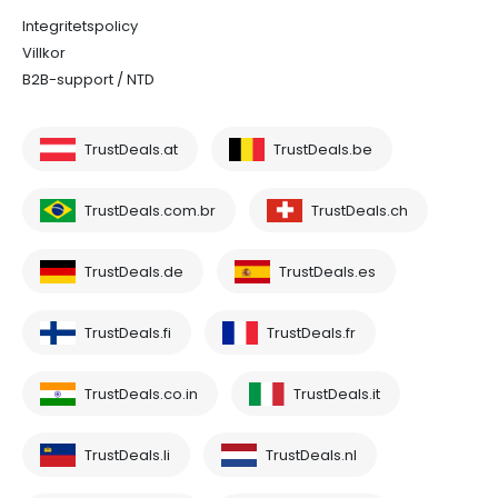
Integritetspolicy
Villkor
B2B-support / NTD
TrustDeals.at
TrustDeals.be
TrustDeals.com.br
TrustDeals.ch
TrustDeals.de
TrustDeals.es
TrustDeals.fi
TrustDeals.fr
TrustDeals.co.in
TrustDeals.it
TrustDeals.li
TrustDeals.nl