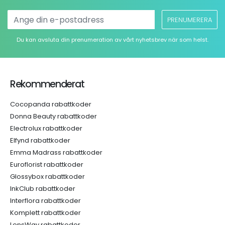
PRENUMERERA
Du kan avsluta din prenumeration av vårt nyhetsbrev när som helst.
Rekommenderat
Cocopanda rabattkoder
Donna Beauty rabattkoder
Electrolux rabattkoder
Elfynd rabattkoder
Emma Madrass rabattkoder
Euroflorist rabattkoder
Glossybox rabattkoder
InkClub rabattkoder
Interflora rabattkoder
Komplett rabattkoder
LensWay rabattkoder