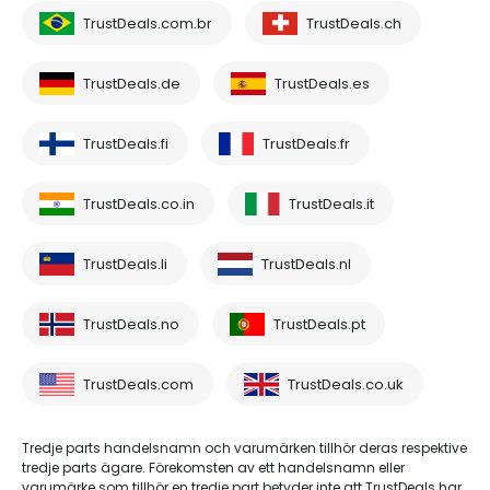
TrustDeals.com.br
TrustDeals.ch
TrustDeals.de
TrustDeals.es
TrustDeals.fi
TrustDeals.fr
TrustDeals.co.in
TrustDeals.it
TrustDeals.li
TrustDeals.nl
TrustDeals.no
TrustDeals.pt
TrustDeals.com
TrustDeals.co.uk
Tredje parts handelsnamn och varumärken tillhör deras respektive
tredje parts ägare. Förekomsten av ett handelsnamn eller
varumärke som tillhör en tredje part betyder inte att TrustDeals har