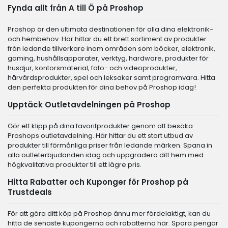
Fynda allt från A till Ö på Proshop
Proshop är den ultimata destinationen för alla dina elektronik-
och hembehov. Här hittar du ett brett sortiment av produkter
från ledande tillverkare inom områden som böcker, elektronik,
gaming, hushållsapparater, verktyg, hardware, produkter för
husdjur, kontorsmaterial, foto- och videoprodukter,
hårvårdsprodukter, spel och leksaker samt programvara. Hitta
den perfekta produkten för dina behov på Proshop idag!
Upptäck Outletavdelningen på Proshop
Gör ett klipp på dina favoritprodukter genom att besöka
Proshops outletavdelning. Här hittar du ett stort utbud av
produkter till förmånliga priser från ledande märken. Spana in
alla outleterbjudanden idag och uppgradera ditt hem med
högkvalitativa produkter till ett lägre pris.
Hitta Rabatter och Kuponger för Proshop på
Trustdeals
För att göra ditt köp på Proshop ännu mer fördelaktigt, kan du
hitta de senaste kupongerna och rabatterna här. Spara pengar