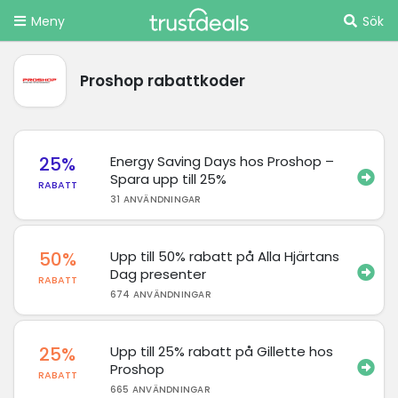
Meny
Sök
Proshop rabattkoder
25%
Energy Saving Days hos Proshop –
Spara upp till 25%
RABATT
31 ANVÄNDNINGAR
50%
Upp till 50% rabatt på Alla Hjärtans
Dag presenter
RABATT
674 ANVÄNDNINGAR
25%
Upp till 25% rabatt på Gillette hos
Proshop
RABATT
665 ANVÄNDNINGAR