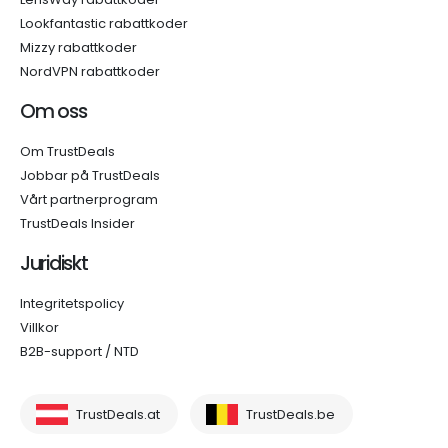
Lookfantastic rabattkoder
Mizzy rabattkoder
NordVPN rabattkoder
Om oss
Om TrustDeals
Jobbar på TrustDeals
Vårt partnerprogram
TrustDeals Insider
Juridiskt
Integritetspolicy
Villkor
B2B-support / NTD
TrustDeals.at
TrustDeals.be