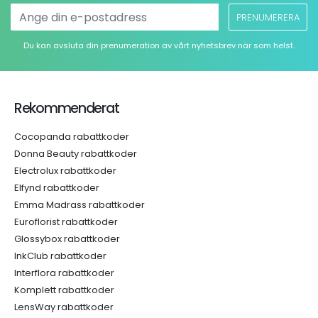
PRENUMERERA
Du kan avsluta din prenumeration av vårt nyhetsbrev när som helst.
Rekommenderat
Cocopanda rabattkoder
Donna Beauty rabattkoder
Electrolux rabattkoder
Elfynd rabattkoder
Emma Madrass rabattkoder
Euroflorist rabattkoder
Glossybox rabattkoder
InkClub rabattkoder
Interflora rabattkoder
Komplett rabattkoder
LensWay rabattkoder