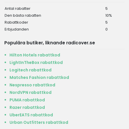
Antal rabatter
5
Den bästa rabatten
10%
Rabattkoder
5
Erbjudanden
0
Populära butiker, liknande radicover.se
Hilton Hotels rabattkod
LightInTheBox rabattkod
Logitech rabattkod
Matches Fashion rabattkod
Nespresso rabattkod
NordVPN rabattkod
PUMA rabattkod
Razer rabattkod
UberEATS rabattkod
Urban Outfitters rabattkod