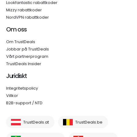
Lookfantastic rabattkoder
Mizzy rabattkoder
NordVPN rabattkoder
Om oss
Om TrustDeals
Jobbar på TrustDeals
Vårt partnerprogram
TrustDeals Insider
Juridiskt
Integritetspolicy
Villkor
B2B-support / NTD
TrustDeals.at
TrustDeals.be