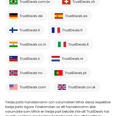
TrustDeals.com.br
TrustDeals.ch
TrustDeals.de
TrustDeals.es
TrustDeals.fi
TrustDeals.fr
TrustDeals.co.in
TrustDeals.it
TrustDeals.li
TrustDeals.nl
TrustDeals.no
TrustDeals.pt
TrustDeals.com
TrustDeals.co.uk
Tredje parts handelsnamn och varumärken tillhör deras respektive
tredje parts ägare. Förekomsten av ett handelsnamn eller
varumärke som tillhör en tredje part betyder inte att TrustDeals har