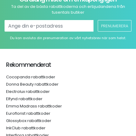
Ta del av de bästa rabattkoderna och erbjudandena från
tusentals butiker
PRENUMERERA
Du kan avsluta din prenumeration av vårt nyhetsbrev när som helst.
Rekommenderat
Cocopanda rabattkoder
Donna Beauty rabattkoder
Electrolux rabattkoder
Elfynd rabattkoder
Emma Madrass rabattkoder
Euroflorist rabattkoder
Glossybox rabattkoder
InkClub rabattkoder
Interflora rabattkoder