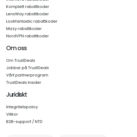
Komplett rabattkoder
LensWay rabattkoder
Lookfantastic rabattkoder
Mizzy rabattkoder
NordVPN rabattkoder
Om oss
Om TrustDeals
Jobbar på TrustDeals
Vårt partnerprogram
TrustDeals Insider
Juridiskt
Integritetspolicy
Villkor
B2B-support / NTD