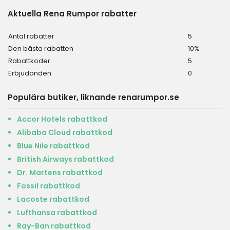
Aktuella Rena Rumpor rabatter
Antal rabatter
5
Den bästa rabatten
10%
Rabattkoder
5
Erbjudanden
0
Populära butiker, liknande renarumpor.se
Accor Hotels rabattkod
Alibaba Cloud rabattkod
Blue Nile rabattkod
British Airways rabattkod
Dr. Martens rabattkod
Fossil rabattkod
Lacoste rabattkod
Lufthansa rabattkod
Ray-Ban rabattkod