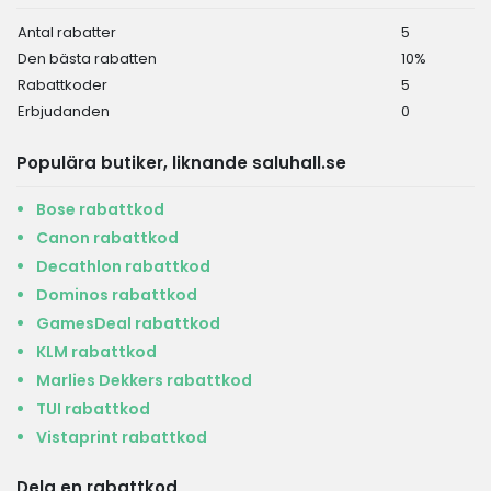
Antal rabatter
5
Den bästa rabatten
10%
Rabattkoder
5
Erbjudanden
0
Populära butiker, liknande saluhall.se
Bose rabattkod
Canon rabattkod
Decathlon rabattkod
Dominos rabattkod
GamesDeal rabattkod
KLM rabattkod
Marlies Dekkers rabattkod
TUI rabattkod
Vistaprint rabattkod
Dela en rabattkod