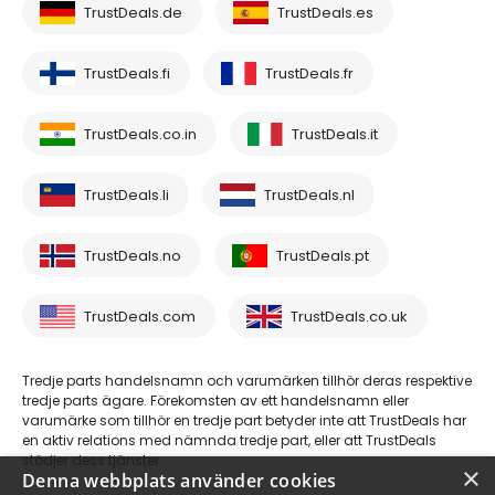
TrustDeals.de
TrustDeals.es
TrustDeals.fi
TrustDeals.fr
TrustDeals.co.in
TrustDeals.it
TrustDeals.li
TrustDeals.nl
TrustDeals.no
TrustDeals.pt
TrustDeals.com
TrustDeals.co.uk
Tredje parts handelsnamn och varumärken tillhör deras respektive
tredje parts ägare. Förekomsten av ett handelsnamn eller
varumärke som tillhör en tredje part betyder inte att TrustDeals har
en aktiv relations med nämnda tredje part, eller att TrustDeals
stödjer dess tjänster.
×
Denna webbplats använder cookies