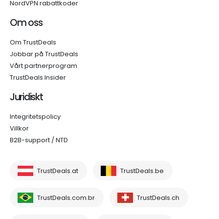
NordVPN rabattkoder
Om oss
Om TrustDeals
Jobbar på TrustDeals
Vårt partnerprogram
TrustDeals Insider
Juridiskt
Integritetspolicy
Villkor
B2B-support / NTD
TrustDeals.at
TrustDeals.be
TrustDeals.com.br
TrustDeals.ch