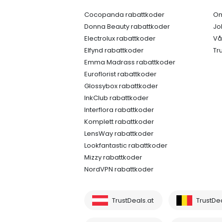
Cocopanda rabattkoder
Om
Donna Beauty rabattkoder
Jo
Electrolux rabattkoder
Vå
Elfynd rabattkoder
Tr
Emma Madrass rabattkoder
Euroflorist rabattkoder
Glossybox rabattkoder
InkClub rabattkoder
Interflora rabattkoder
Komplett rabattkoder
LensWay rabattkoder
Lookfantastic rabattkoder
Mizzy rabattkoder
NordVPN rabattkoder
TrustDeals.at
TrustDe