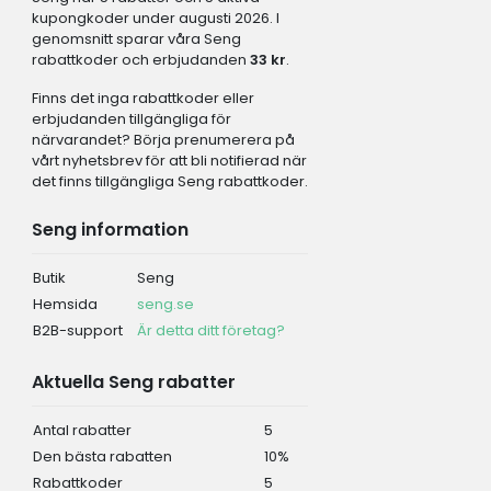
kupongkoder under augusti 2026. I
genomsnitt sparar våra Seng
rabattkoder och erbjudanden
33 kr
.
Finns det inga rabattkoder eller
erbjudanden tillgängliga för
närvarandet? Börja prenumerera på
vårt nyhetsbrev för att bli notifierad när
det finns tillgängliga Seng rabattkoder.
Seng information
Butik
Seng
Hemsida
seng.se
B2B-support
Är detta ditt företag?
Aktuella Seng rabatter
Antal rabatter
5
Den bästa rabatten
10%
Rabattkoder
5