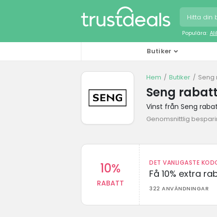
Populära:
Al
Butiker
Hem
Butiker
Seng 
Seng rabat
Vinst från Seng raba
Genomsnittlig bespari
DET VANLIGASTE KODO
10%
Få 10% extra r
RABATT
322 ANVÄNDNINGAR