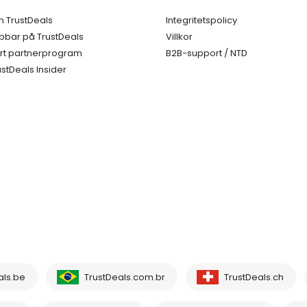
 TrustDeals
Integritetspolicy
bbar på TrustDeals
Villkor
rt partnerprogram
B2B-support / NTD
ustDeals Insider
als.be
TrustDeals.com.br
TrustDeals.ch