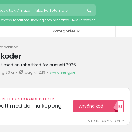
iExpress rabattkod
Booking.com rabattkod
H&M rabattkod
Kategorier
rabattkod
tkoder
tt med en rabattkod för augusti 2026
ng 33 kr
idag kl 12:19
www.seng.se
RDET HOS LIKNANDE BUTIKER
abatt med denna kupong
Använd kod
VILKOMMEN10
MER INFORMATION