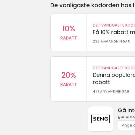
De vanligaste kodorden hos l
DET VANLIGASTE KODO
10%
Få 10% rabatt 
RABATT
236 ANVÄNDNINGAR
DET VANLIGASTE KODO
20%
Denna populära
rabatt
RABATT
471 ANVÄNDNINGAR
Gå in
genom at