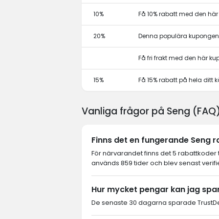
10%
Få 10% rabatt med den hä
20%
Denna populära kupongen 
Få fri frakt med den här k
15%
Få 15% rabatt på hela dit
Vanliga frågor på Seng (FAQ
Finns det en fungerande Seng ra
För närvarandet finns det 5 rabattkoder 
används 859 tider och blev senast verif
Hur mycket pengar kan jag spa
De senaste 30 dagarna sparade TrustDea