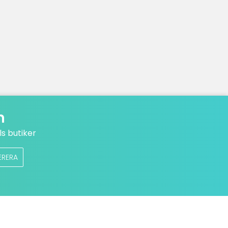
n
s butiker
ERERA