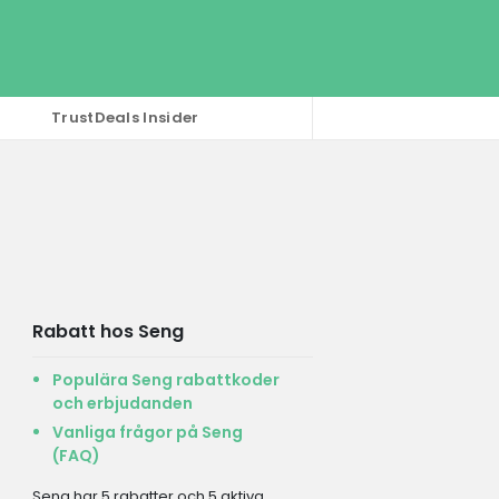
TrustDeals Insider
Rabatt hos Seng
Populära Seng rabattkoder
och erbjudanden
Vanliga frågor på Seng
(FAQ)
Seng har 5 rabatter och 5 aktiva