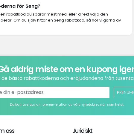
koderna för Seng?
lken rabattkod du sparar mest med, eller direkt välja den
rar. Om du själv hittar en Seng rabattkod, så hör vi gärna av
Gå aldrig miste om en kupong ige
v de bästa rabattkoderna och erbjudandena från tusental
PRENUM
Du kan avsluta din prenumeration av vårt nyhetsbrev när som helst.
m oss
Juridiskt