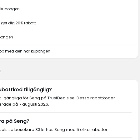
r kupongen
ger dig 20% rabatt
upongen
t köp med den här kupongen
)
battkod tillgänglig?
tillgängliga för Seng på TrustDeals.se. Dessa rabattkoder
ierade på 7 augusti 2026.
ra på Seng?
ls.se besökare 33 kr hos Seng med 5 olika rabatter.