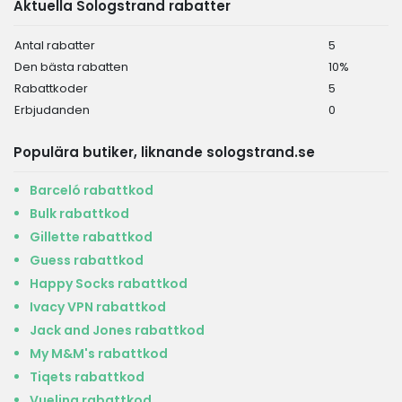
Aktuella Sologstrand rabatter
Antal rabatter
5
Den bästa rabatten
10%
Rabattkoder
5
Erbjudanden
0
Populära butiker, liknande sologstrand.se
Barceló rabattkod
Bulk rabattkod
Gillette rabattkod
Guess rabattkod
Happy Socks rabattkod
Ivacy VPN rabattkod
Jack and Jones rabattkod
My M&M's rabattkod
Tiqets rabattkod
Vueling rabattkod