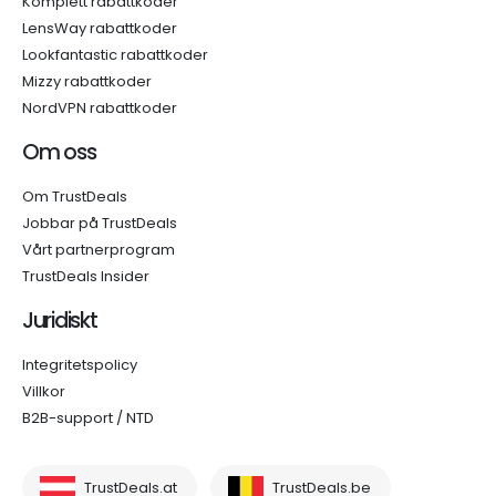
Komplett rabattkoder
LensWay rabattkoder
Lookfantastic rabattkoder
Mizzy rabattkoder
NordVPN rabattkoder
Om oss
Om TrustDeals
Jobbar på TrustDeals
Vårt partnerprogram
TrustDeals Insider
Juridiskt
Integritetspolicy
Villkor
B2B-support / NTD
TrustDeals.at
TrustDeals.be