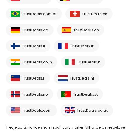
TrustDeals.com.br
TrustDeals.ch
TrustDeals.de
TrustDeals.es
TrustDeals.fi
TrustDeals.fr
TrustDeals.co.in
TrustDeals.it
TrustDeals.li
TrustDeals.nl
TrustDeals.no
TrustDeals.pt
TrustDeals.com
TrustDeals.co.uk
Tredje parts handelsnamn och varumärken tillhör deras respektive