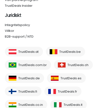
TrustDeals Insider
Juridiskt
Integritetspolicy
Villkor
B2B-support / NTD
TrustDeals.at
TrustDeals.be
TrustDeals.com.br
TrustDeals.ch
TrustDeals.de
TrustDeals.es
TrustDeals.fi
TrustDeals.fr
TrustDeals.co.in
TrustDeals.it