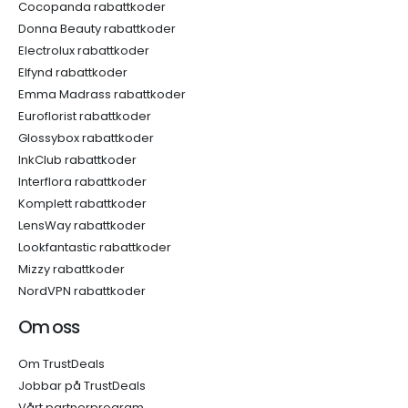
Cocopanda rabattkoder
Donna Beauty rabattkoder
Electrolux rabattkoder
Elfynd rabattkoder
Emma Madrass rabattkoder
Euroflorist rabattkoder
Glossybox rabattkoder
InkClub rabattkoder
Interflora rabattkoder
Komplett rabattkoder
LensWay rabattkoder
Lookfantastic rabattkoder
Mizzy rabattkoder
NordVPN rabattkoder
Om oss
Om TrustDeals
Jobbar på TrustDeals
Vårt partnerprogram