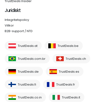
TrustDeals Insider
Juridiskt
Integritetspolicy
Villkor
B2B-support / NTD
TrustDeals.at
TrustDeals.be
TrustDeals.com.br
TrustDeals.ch
TrustDeals.de
TrustDeals.es
TrustDeals.fi
TrustDeals.fr
TrustDeals.co.in
TrustDeals.it