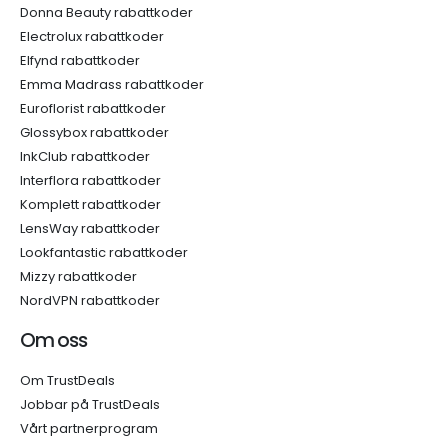
Donna Beauty rabattkoder
Electrolux rabattkoder
Elfynd rabattkoder
Emma Madrass rabattkoder
Euroflorist rabattkoder
Glossybox rabattkoder
InkClub rabattkoder
Interflora rabattkoder
Komplett rabattkoder
LensWay rabattkoder
Lookfantastic rabattkoder
Mizzy rabattkoder
NordVPN rabattkoder
Om oss
Om TrustDeals
Jobbar på TrustDeals
Vårt partnerprogram