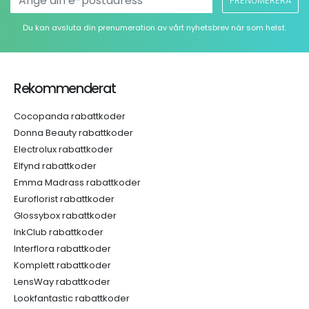
PRENUMERERA
Du kan avsluta din prenumeration av vårt nyhetsbrev när som helst.
Rekommenderat
Cocopanda rabattkoder
Donna Beauty rabattkoder
Electrolux rabattkoder
Elfynd rabattkoder
Emma Madrass rabattkoder
Euroflorist rabattkoder
Glossybox rabattkoder
InkClub rabattkoder
Interflora rabattkoder
Komplett rabattkoder
LensWay rabattkoder
Lookfantastic rabattkoder