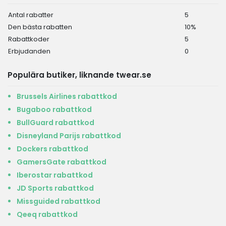
Antal rabatter
5
Den bästa rabatten
10%
Rabattkoder
5
Erbjudanden
0
Populära butiker, liknande twear.se
Brussels Airlines rabattkod
Bugaboo rabattkod
BullGuard rabattkod
Disneyland Parijs rabattkod
Dockers rabattkod
GamersGate rabattkod
Iberostar rabattkod
JD Sports rabattkod
Missguided rabattkod
Qeeq rabattkod