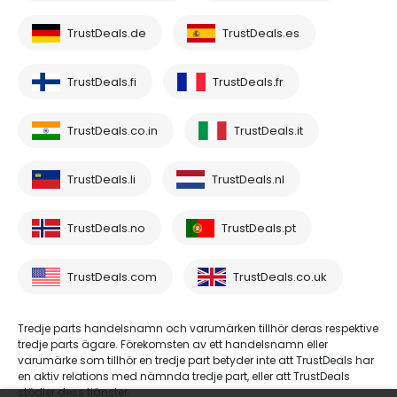
TrustDeals.de
TrustDeals.es
TrustDeals.fi
TrustDeals.fr
TrustDeals.co.in
TrustDeals.it
TrustDeals.li
TrustDeals.nl
TrustDeals.no
TrustDeals.pt
TrustDeals.com
TrustDeals.co.uk
Tredje parts handelsnamn och varumärken tillhör deras respektive
tredje parts ägare. Förekomsten av ett handelsnamn eller
varumärke som tillhör en tredje part betyder inte att TrustDeals har
en aktiv relations med nämnda tredje part, eller att TrustDeals
stödjer dess tjänster.