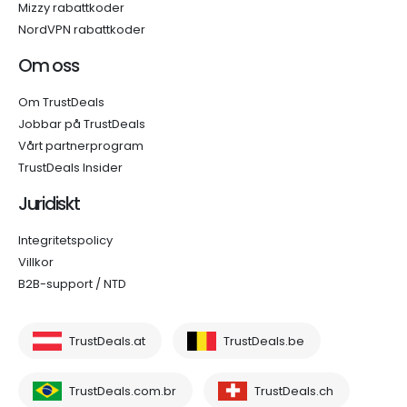
Mizzy rabattkoder
NordVPN rabattkoder
Om oss
Om TrustDeals
Jobbar på TrustDeals
Vårt partnerprogram
TrustDeals Insider
Juridiskt
Integritetspolicy
Villkor
B2B-support / NTD
TrustDeals.at
TrustDeals.be
TrustDeals.com.br
TrustDeals.ch