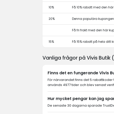
10%
Få 10% rabatt med den hä
20%
Denna populära kupongen 
Få fri frakt med den här k
15%
Få 15% rabatt på hela dit
Vanliga frågor på Vivis Butik
Finns det en fungerande Vivis Bu
För närvarandet finns det 5 rabattkoder t
används 4977 tider och blev senast veri
Hur mycket pengar kan jag spar
De senaste 30 dagarna sparade TrustDeal