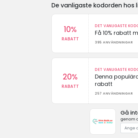
De vanligaste kodorden hos l
DET VANLIGASTE KODO
10%
Få 10% rabatt 
RABATT
395 ANVÄNDNINGAR
DET VANLIGASTE KODO
20%
Denna populära
rabatt
RABATT
257 ANVÄNDNINGAR
Gå int
genom at