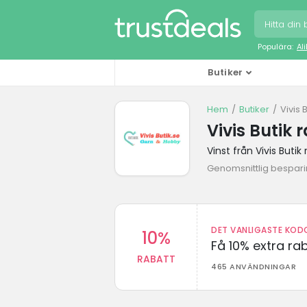
Populära:
Al
Butiker
Hem
Butiker
Vivis 
Vivis Butik
Vinst från Vivis Buti
Genomsnittlig besparin
DET VANLIGASTE KODO
10%
Få 10% extra r
RABATT
465 ANVÄNDNINGAR