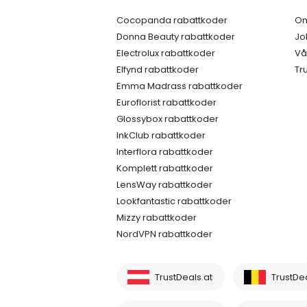
Cocopanda rabattkoder
Om
Donna Beauty rabattkoder
Jo
Electrolux rabattkoder
Vå
Elfynd rabattkoder
Tr
Emma Madrass rabattkoder
Euroflorist rabattkoder
Glossybox rabattkoder
InkClub rabattkoder
Interflora rabattkoder
Komplett rabattkoder
LensWay rabattkoder
Lookfantastic rabattkoder
Mizzy rabattkoder
NordVPN rabattkoder
TrustDeals.at
TrustDe