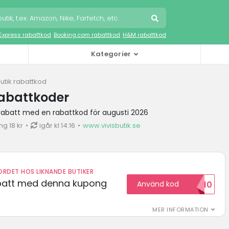
iExpress rabattkod
Booking.com rabattkod
H&M rabattkod
Kategorier
Butik rabattkod
 rabattkoder
k rabatt med en rabattkod för augusti 2026
g 18 kr
igår kl 14:16
www.vivisbutik.se
RDET HOS LIKNANDE BUTIKER
abatt med denna kupong
Använd kod
VILKOMMEN10
MER INFORMATION