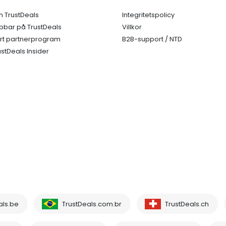
 TrustDeals
Integritetspolicy
bbar på TrustDeals
Villkor
rt partnerprogram
B2B-support / NTD
ustDeals Insider
als.be
TrustDeals.com.br
TrustDeals.ch