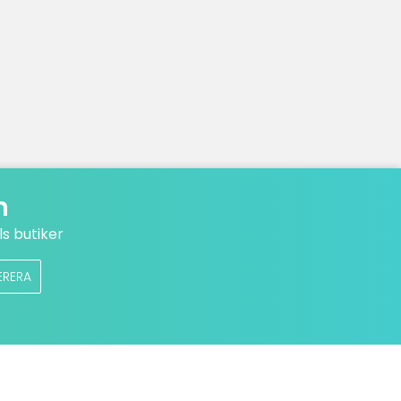
n
s butiker
ERERA