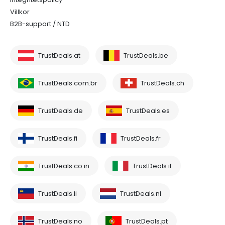
Villkor
B2B-support / NTD
TrustDeals.at
TrustDeals.be
TrustDeals.com.br
TrustDeals.ch
TrustDeals.de
TrustDeals.es
TrustDeals.fi
TrustDeals.fr
TrustDeals.co.in
TrustDeals.it
TrustDeals.li
TrustDeals.nl
TrustDeals.no
TrustDeals.pt