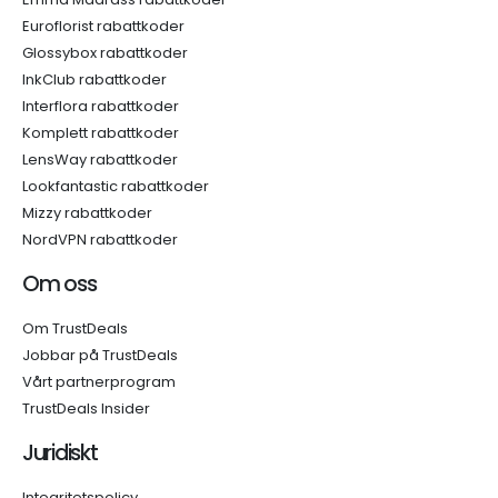
Euroflorist rabattkoder
Glossybox rabattkoder
InkClub rabattkoder
Interflora rabattkoder
Komplett rabattkoder
LensWay rabattkoder
Lookfantastic rabattkoder
Mizzy rabattkoder
NordVPN rabattkoder
Om oss
Om TrustDeals
Jobbar på TrustDeals
Vårt partnerprogram
TrustDeals Insider
Juridiskt
Integritetspolicy