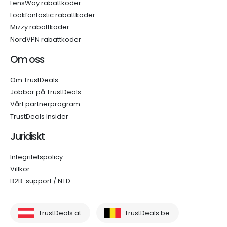
LensWay rabattkoder
Lookfantastic rabattkoder
Mizzy rabattkoder
NordVPN rabattkoder
Om oss
Om TrustDeals
Jobbar på TrustDeals
Vårt partnerprogram
TrustDeals Insider
Juridiskt
Integritetspolicy
Villkor
B2B-support / NTD
TrustDeals.at
TrustDeals.be