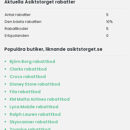
Aktuella Åsiktstorget rabatter
Antal rabatter
5
Den bästa rabatten
10%
Rabattkoder
5
Erbjudanden
0
Populära butiker, liknande asiktstorget.se
Björn Borg rabattkod
Clarks rabattkod
Crocs rabattkod
Disney Store rabattkod
Fila rabattkod
KM Malta Airlines rabattkod
Lyca Mobile rabattkod
Ralph Lauren rabattkod
Skyscanner rabattkod
Zooplus rabattkod