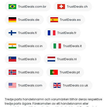
TrustDeals.com.br
TrustDeals.ch
TrustDeals.de
TrustDeals.es
TrustDeals.fi
TrustDeals.fr
TrustDeals.co.in
TrustDeals.it
TrustDeals.li
TrustDeals.nl
TrustDeals.no
TrustDeals.pt
TrustDeals.com
TrustDeals.co.uk
Tredje parts handelsnamn och varumärken tillhör deras respektive
tredje parts ägare. Förekomsten av ett handelsnamn eller