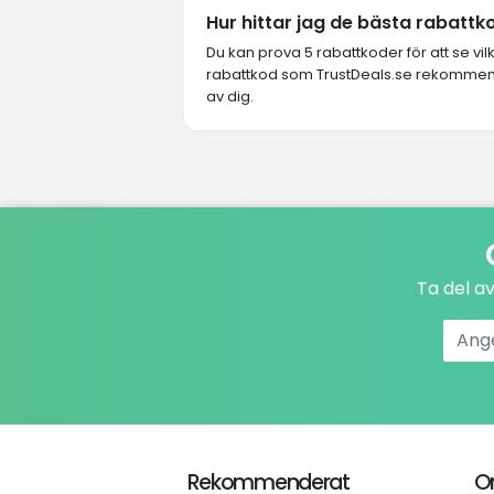
Hur hittar jag de bästa rabattk
Du kan prova 5 rabattkoder för att se vi
rabattkod som TrustDeals.se rekommende
av dig.
Ta del a
Rekommenderat
O