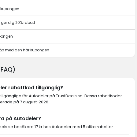
r kupongen
ger dig 20% rabatt
upongen
t köp med den här kupongen
 (FAQ)
er rabattkod tillgänglig?
tillgängliga för Autodeler på TrustDeals.se. Dessa rabattkoder
ierade på 7 augusti 2026.
ra på Autodeler?
ls.se besökare 17 kr hos Autodeler med 5 olika rabatter.