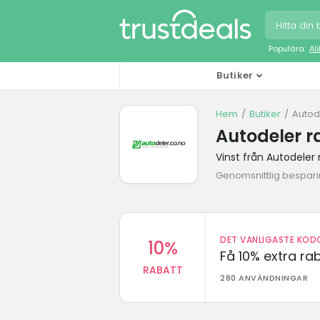
Populära:
Al
Butiker
Hem
Butiker
Autod
Autodeler r
Vinst från Autodeler
Genomsnittlig besparin
DET VANLIGASTE KODO
10%
Få 10% extra r
RABATT
280 ANVÄNDNINGAR