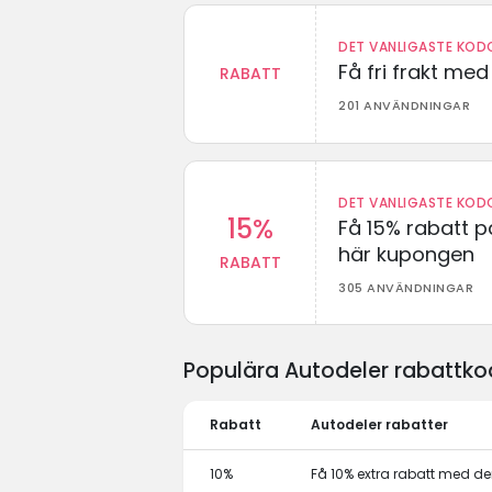
DET VANLIGASTE KODO
Få fri frakt me
RABATT
201 ANVÄNDNINGAR
DET VANLIGASTE KODO
15%
Få 15% rabatt p
här kupongen
RABATT
305 ANVÄNDNINGAR
Populära Autodeler rabattko
Rabatt
Autodeler rabatter
10%
Få 10% extra rabatt med 