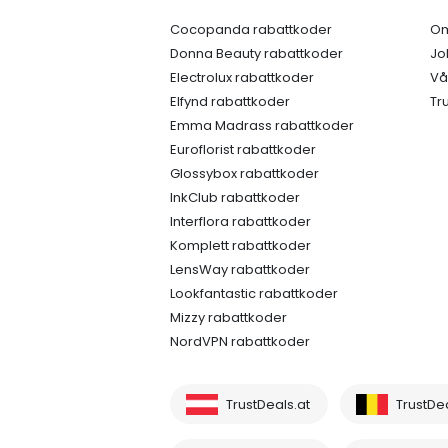
Cocopanda rabattkoder
Om
Donna Beauty rabattkoder
Jo
Electrolux rabattkoder
Vå
Elfynd rabattkoder
Tr
Emma Madrass rabattkoder
Euroflorist rabattkoder
Glossybox rabattkoder
InkClub rabattkoder
Interflora rabattkoder
Komplett rabattkoder
LensWay rabattkoder
Lookfantastic rabattkoder
Mizzy rabattkoder
NordVPN rabattkoder
TrustDeals.at
TrustDe