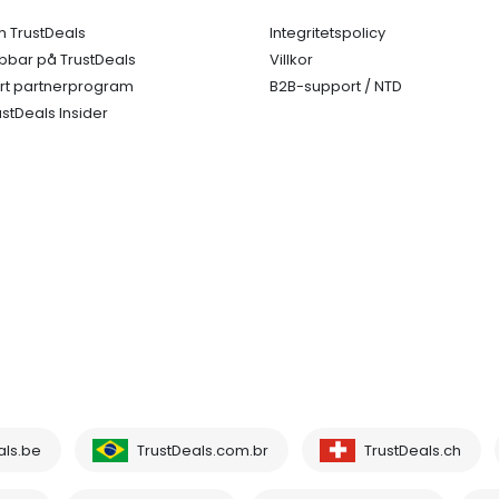
 TrustDeals
Integritetspolicy
bbar på TrustDeals
Villkor
rt partnerprogram
B2B-support / NTD
ustDeals Insider
als.be
TrustDeals.com.br
TrustDeals.ch