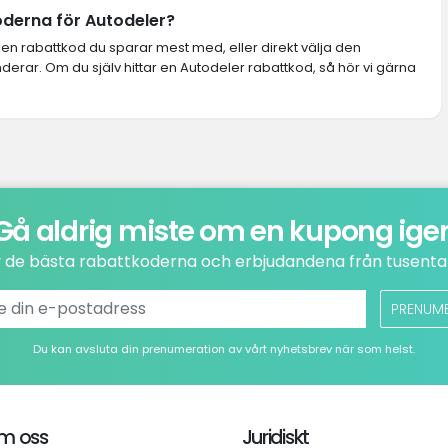
oderna för Autodeler?
lken rabattkod du sparar mest med, eller direkt välja den
rar. Om du själv hittar en Autodeler rabattkod, så hör vi gärna
Gå aldrig miste om en kupong ige
v de bästa rabattkoderna och erbjudandena från tusental
PRENUM
Du kan avsluta din prenumeration av vårt nyhetsbrev när som helst.
m oss
Juridiskt