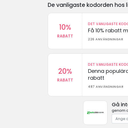
De vanligaste kodorden hos l
DET VANLIGASTE KODO
10%
Få 10% rabatt 
RABATT
226 ANVÄNDNINGAR
DET VANLIGASTE KODO
20%
Denna populära
rabatt
RABATT
487 ANVÄNDNINGAR
Gå in
genom at