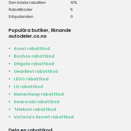
Den bästa rabatten
10%
Rabattkoder
5
Erbjudanden
0
Populära butiker, liknande
autodeler.co.no
Avast rabattkod
Boohoo rabattkod
DHgate rabattkod
GearBest rabattkod
LEGO rabattkod
LG rabattkod
Namecheap rabattkod
Swarovski rabattkod
Telekom rabattkod
Victoria's Secret rabattkod
Dela en rabattkod