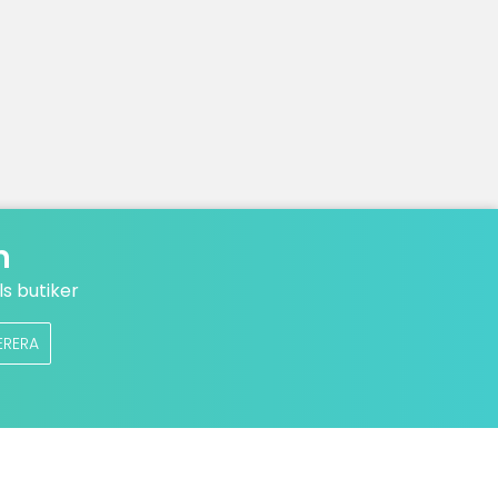
n
s butiker
ERERA