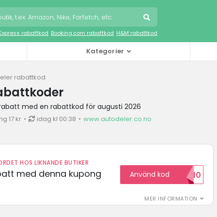
iExpress rabattkod
Booking.com rabattkod
H&M rabattkod
Kategorier
eler rabattkod
abattkoder
 rabatt med en rabattkod för augusti 2026
g 17 kr
idag kl 00:38
www.autodeler.co.no
RDET HOS LIKNANDE BUTIKER
abatt med denna kupong
Använd kod
VILKOMMEN10
MER INFORMATION