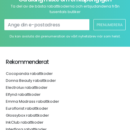
Ta del av de bästa rabattkoderna och erbjudandena från
tusentals butiker
PRENUMERERA
Du kan avsluta din prenumeration av vårt nyhetsbrev när som helst.
Rekommenderat
Cocopanda rabattkoder
Donna Beauty rabattkoder
Electrolux rabattkoder
Elfynd rabattkoder
Emma Madrass rabattkoder
Euroflorist rabattkoder
Glossybox rabattkoder
InkClub rabattkoder
Interflora rabattkoder