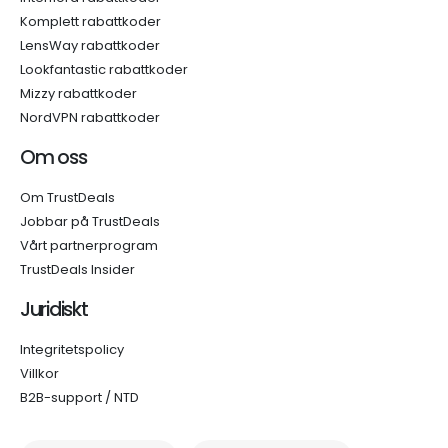
Komplett rabattkoder
LensWay rabattkoder
Lookfantastic rabattkoder
Mizzy rabattkoder
NordVPN rabattkoder
Om oss
Om TrustDeals
Jobbar på TrustDeals
Vårt partnerprogram
TrustDeals Insider
Juridiskt
Integritetspolicy
Villkor
B2B-support / NTD