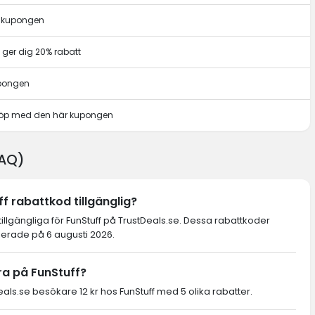
r kupongen
ger dig 20% rabatt
upongen
t köp med den här kupongen
FAQ)
f rabattkod tillgänglig?
tillgängliga för FunStuff på TrustDeals.se. Dessa rabattkoder
ierade på 6 augusti 2026.
ra på FunStuff?
s.se besökare 12 kr hos FunStuff med 5 olika rabatter.