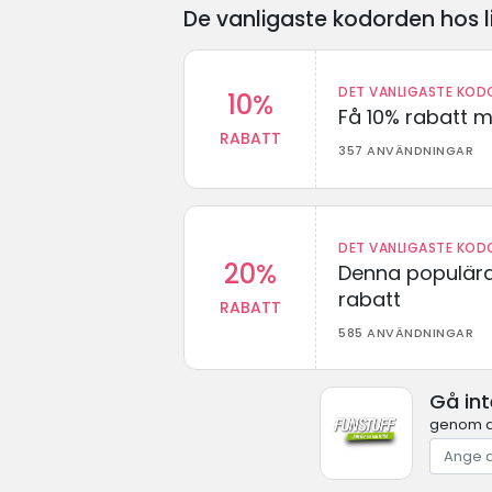
De vanligaste kodorden hos l
DET VANLIGASTE KODO
10%
Få 10% rabatt 
RABATT
357 ANVÄNDNINGAR
DET VANLIGASTE KODO
20%
Denna populära
rabatt
RABATT
585 ANVÄNDNINGAR
Gå in
genom at