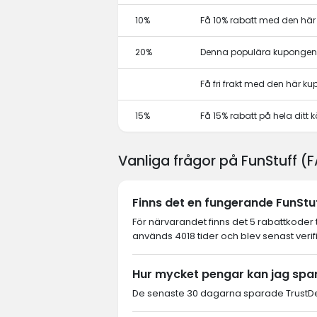
10%
Få 10% rabatt med den hä
20%
Denna populära kupongen 
Få fri frakt med den här k
15%
Få 15% rabatt på hela dit
Vanliga frågor på FunStuff (
Finns det en fungerande FunStuf
För närvarandet finns det 5 rabattkoder 
används 4018 tider och blev senast verif
Hur mycket pengar kan jag spa
De senaste 30 dagarna sparade TrustDeal