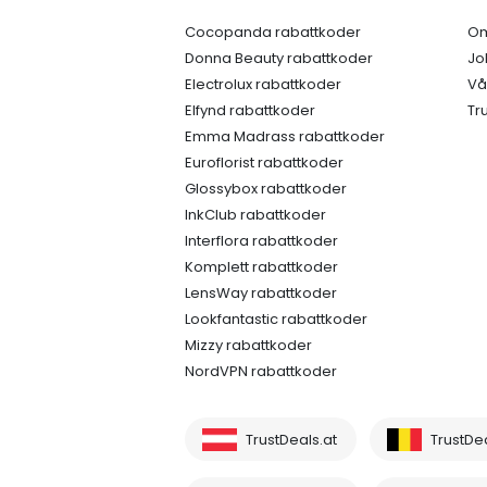
Cocopanda rabattkoder
Om
Donna Beauty rabattkoder
Jo
Electrolux rabattkoder
Vå
Elfynd rabattkoder
Tr
Emma Madrass rabattkoder
Euroflorist rabattkoder
Glossybox rabattkoder
InkClub rabattkoder
Interflora rabattkoder
Komplett rabattkoder
LensWay rabattkoder
Lookfantastic rabattkoder
Mizzy rabattkoder
NordVPN rabattkoder
TrustDeals.at
TrustDe