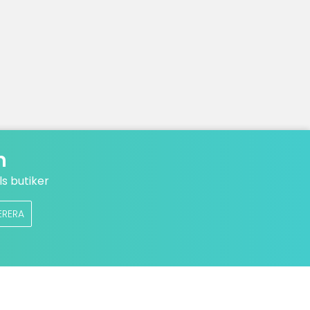
n
s butiker
ERERA