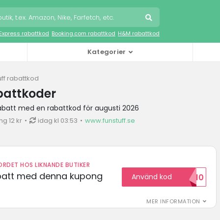
iExpress rabattkod
Booking.com rabattkod
H&M rabattkod
Kategorier
uff rabattkod
battkoder
rabatt med en rabattkod för augusti 2026
g 12 kr
idag kl 03:53
www.funstuff.se
RDET HOS LIKNANDE BUTIKER
abatt med denna kupong
Använd kod
VILKOMMEN10
MER INFORMATION