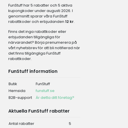
FunStuff har 5 rabatter och 5 aktiva
kupongkoder under augusti 2026. I
genomsnitt sparar våra FunStuff
rabattkoder och erbjudanden
12 kr
.
Finns det inga rabattkoder eller
erbjudanden tillgängliga för
närvarandet? Börja prenumerera på
vårt nyhetsbrev för att bli notifierad när
det finns tillgängliga FunStuff
rabattkoder.
FunStuff information
Butik
FunStuff
Hemsida
funstuff.se
B2B-support
Är detta ditt företag?
Aktuella FunStuff rabatter
Antal rabatter
5