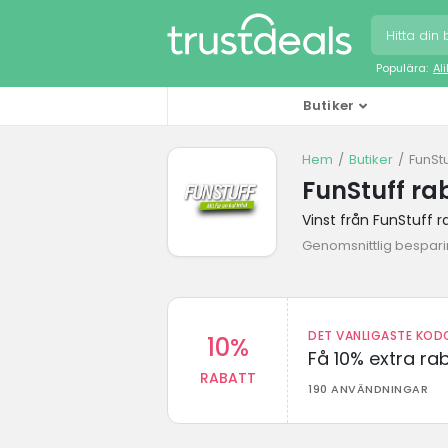
Populära:
Al
Butiker
Hem
Butiker
FunSt
FunStuff ra
Vinst från FunStuff 
Genomsnittlig besparin
DET VANLIGASTE KODO
10%
Få 10% extra r
RABATT
190 ANVÄNDNINGAR