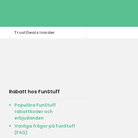
TrustDeals Insider
Rabatt hos FunStuff
Populära FunStuff
rabattkoder och
erbjudanden
Vanliga frågor på FunStuff
(FAQ)