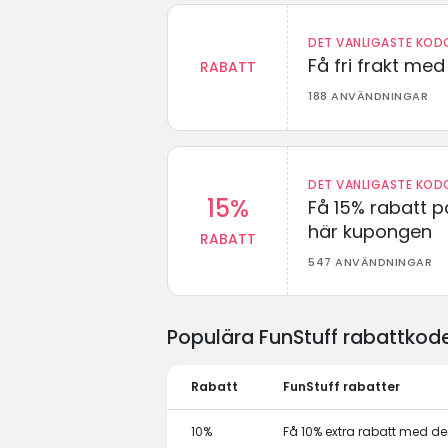
DET VANLIGASTE KODO
Få fri frakt me
RABATT
188 ANVÄNDNINGAR
DET VANLIGASTE KODO
15%
Få 15% rabatt p
här kupongen
RABATT
547 ANVÄNDNINGAR
Populära FunStuff rabattkod
Rabatt
FunStuff rabatter
10%
Få 10% extra rabatt med 