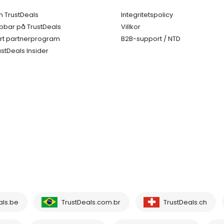
 TrustDeals
Integritetspolicy
bbar på TrustDeals
Villkor
rt partnerprogram
B2B-support / NTD
ustDeals Insider
als.be
TrustDeals.com.br
TrustDeals.ch