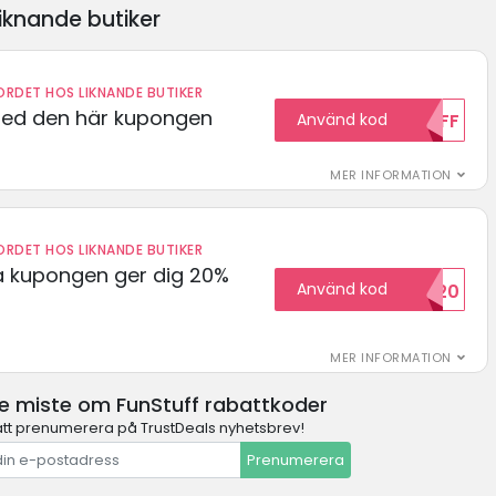
iknande butiker
RDET HOS LIKNANDE BUTIKER
med den här kupongen
Använd kod
10OFF
MER INFORMATION
RDET HOS LIKNANDE BUTIKER
 kupongen ger dig 20%
Använd kod
HELLO20
MER INFORMATION
te miste om FunStuff rabattkoder
t prenumerera på TrustDeals nyhetsbrev!
Prenumerera