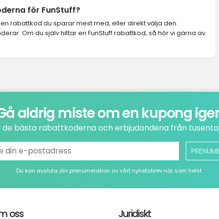
oderna för FunStuff?
lken rabattkod du sparar mest med, eller direkt välja den
ar. Om du själv hittar en FunStuff rabattkod, så hör vi gärna av
Gå aldrig miste om en kupong ige
v de bästa rabattkoderna och erbjudandena från tusental
PRENUM
Du kan avsluta din prenumeration av vårt nyhetsbrev när som helst.
m oss
Juridiskt