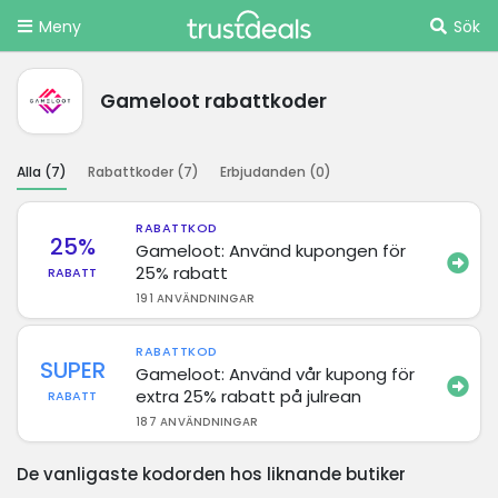
Meny
Sök
Gameloot rabattkoder
Alla (
7
)
Rabattkoder (
7
)
Erbjudanden (
0
)
RABATTKOD
25%
Gameloot: Använd kupongen för
25% rabatt
RABATT
191 ANVÄNDNINGAR
RABATTKOD
SUPER
Gameloot: Använd vår kupong för
extra 25% rabatt på julrean
RABATT
187 ANVÄNDNINGAR
De vanligaste kodorden hos liknande butiker