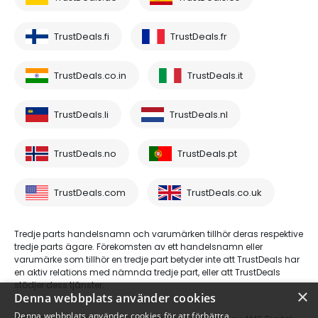
TrustDeals.fi
TrustDeals.fr
TrustDeals.co.in
TrustDeals.it
TrustDeals.li
TrustDeals.nl
TrustDeals.no
TrustDeals.pt
TrustDeals.com
TrustDeals.co.uk
Tredje parts handelsnamn och varumärken tillhör deras respektive
tredje parts ägare. Förekomsten av ett handelsnamn eller
varumärke som tillhör en tredje part betyder inte att TrustDeals har
en aktiv relations med nämnda tredje part, eller att TrustDeals
stödjer dess tjänster.
×
Denna webbplats använder cookies
Denna webbplats använder cookies för att förbättra