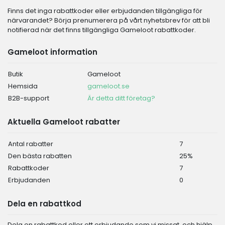
Finns det inga rabattkoder eller erbjudanden tillgängliga för
närvarandet? Börja prenumerera på vårt nyhetsbrev för att bli
notifierad när det finns tillgängliga Gameloot rabattkoder.
Gameloot information
Butik
Gameloot
Hemsida
gameloot.se
B2B-support
Är detta ditt företag?
Aktuella Gameloot rabatter
Antal rabatter
7
Den bästa rabatten
25%
Rabattkoder
7
Erbjudanden
0
Dela en rabattkod
Dela en rabattkod eller ett erbjudande som vi missat, och hjälp