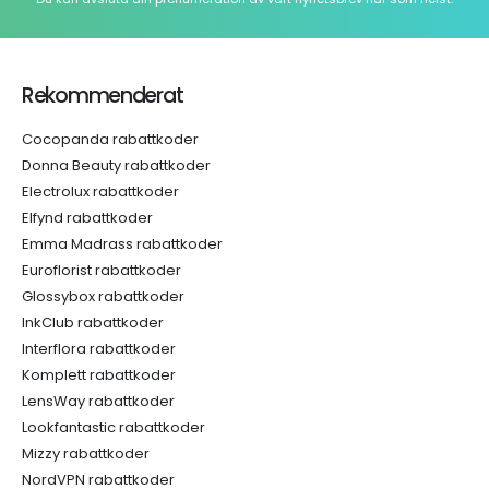
Rekommenderat
Cocopanda rabattkoder
Donna Beauty rabattkoder
Electrolux rabattkoder
Elfynd rabattkoder
Emma Madrass rabattkoder
Euroflorist rabattkoder
Glossybox rabattkoder
InkClub rabattkoder
Interflora rabattkoder
Komplett rabattkoder
LensWay rabattkoder
Lookfantastic rabattkoder
Mizzy rabattkoder
NordVPN rabattkoder