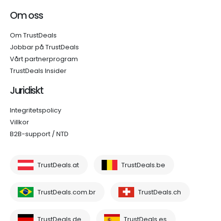
Om oss
Om TrustDeals
Jobbar på TrustDeals
Vårt partnerprogram
TrustDeals Insider
Juridiskt
Integritetspolicy
Villkor
B2B-support / NTD
TrustDeals.at
TrustDeals.be
TrustDeals.com.br
TrustDeals.ch
TrustDeals.de
TrustDeals.es