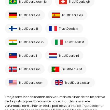
TrustDeals.com.br
TrustDeals.ch
TrustDeals.de
TrustDeals.es
TrustDeals.fi
TrustDeals.fr
TrustDeals.co.in
TrustDeals.it
TrustDeals.li
TrustDeals.nl
TrustDeals.no
TrustDeals.pt
TrustDeals.com
TrustDeals.co.uk
Tredje parts handelsnamn och varumärken tillhör deras respektive
tredje parts ägare. Förekomsten av ett handelsnamn eller
varumärke som tillhör en tredje part betyder inte att TrustDeals har