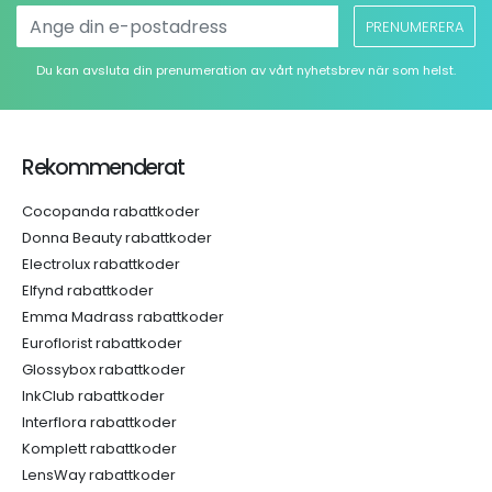
PRENUMERERA
Du kan avsluta din prenumeration av vårt nyhetsbrev när som helst.
Rekommenderat
Cocopanda rabattkoder
Donna Beauty rabattkoder
Electrolux rabattkoder
Elfynd rabattkoder
Emma Madrass rabattkoder
Euroflorist rabattkoder
Glossybox rabattkoder
InkClub rabattkoder
Interflora rabattkoder
Komplett rabattkoder
LensWay rabattkoder