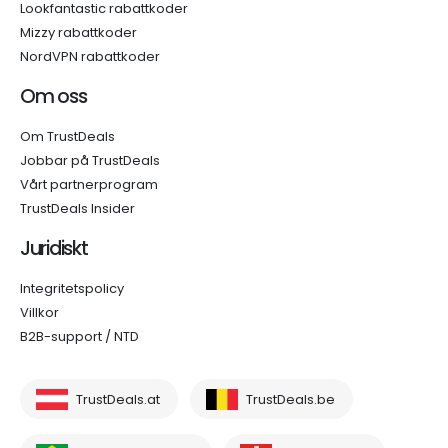
Lookfantastic rabattkoder
Mizzy rabattkoder
NordVPN rabattkoder
Om oss
Om TrustDeals
Jobbar på TrustDeals
Vårt partnerprogram
TrustDeals Insider
Juridiskt
Integritetspolicy
Villkor
B2B-support / NTD
TrustDeals.at
TrustDeals.be