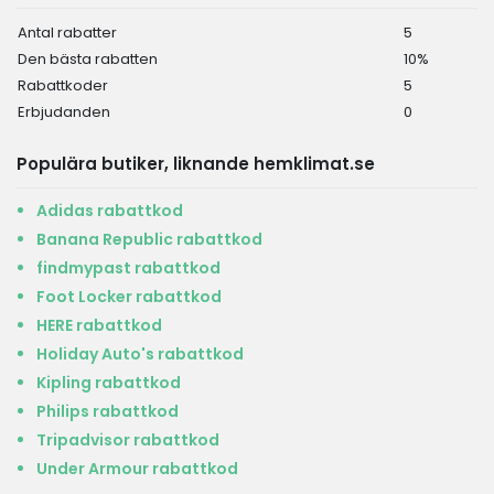
Antal rabatter
5
Den bästa rabatten
10%
Rabattkoder
5
Erbjudanden
0
Populära butiker, liknande hemklimat.se
Adidas rabattkod
Banana Republic rabattkod
findmypast rabattkod
Foot Locker rabattkod
HERE rabattkod
Holiday Auto's rabattkod
Kipling rabattkod
Philips rabattkod
Tripadvisor rabattkod
Under Armour rabattkod