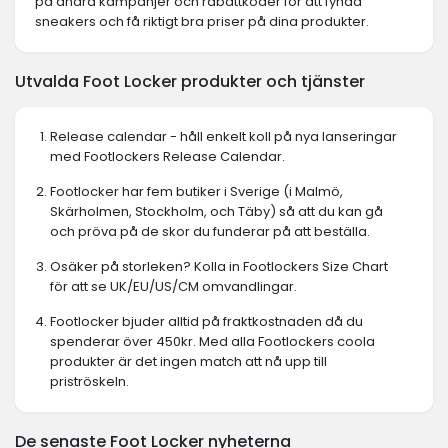
på andra kampanjer och rabattkoder för att fynda
sneakers och få riktigt bra priser på dina produkter.
Utvalda Foot Locker produkter och tjänster
Release calendar - håll enkelt koll på nya lanseringar
med Footlockers Release Calendar.
Footlocker har fem butiker i Sverige (i Malmö,
Skärholmen, Stockholm, och Täby) så att du kan gå
och pröva på de skor du funderar på att beställa.
Osäker på storleken? Kolla in Footlockers Size Chart
för att se UK/EU/US/CM omvandlingar.
Footlocker bjuder alltid på fraktkostnaden då du
spenderar över 450kr. Med alla Footlockers coola
produkter är det ingen match att nå upp till
priströskeln.
De senaste Foot Locker nyheterna