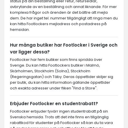
status på din beställning eller retur, retursedlar,
avbrytande av en beställning och annat liknande. För mer
komplexa frågor och ärenden är det bättre att mejla
dem. De har inget tel. nummer tillgängligt att ringa men du
kan hitta Footlockers mejladress och postadress på
hemsidan.
Hur många butiker har Footlocker i Sverige och
var ligger dessa?
Footlocker har fem butiker som finns spridda över
Sverige. Du kan hitta Footlockers butiker i Malmö,
Skärholmen, Stockholm (Solna), Stockholm
(Regeringsgatan) och Täby. Deras öppettider skiljer sig
per butik, du kan hitta information gällande öppettider
och exakta adresser under fliken "Find a Store".
Erbjuder Footlocker en studentrabatt?
Footlocker erbjuder tyvärr ingen studentrabatt på sin
Svenska hemsida. Trots att det inte finns en tillgänglig
rabattkod för studenter på Footlocker så kan du ta vara