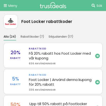
Meny
Sök
Foot Locker rabattkoder
Alla (
24
)
Rabattkoder (
7
)
Erbjudanden (
17
)
RABATTKOD
20%
Få 20% rabatt hos Foot Locker med
vår kupong
RABATT
636 ANVÄNDNINGAR
RABATTKOD
5%
Foot Locker | Använd denna kupong
för 20% rabatt
RABATT
336 ANVÄNDNINGAR
50%
Upp till 50% rabatt på Footlocker