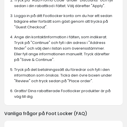
Tryck på "Add Promo Code" under "Discounts" och fyll
sedan i din rabattkod i fältet. Välj därefter "Apply".
Logga in på ditt Footlocker konto om du har ett sedan
tidigare eller fortsätt som gäst genom att trycka på
"Guest Checkout".
Ange din kontaktinformation i fälten, som indikerat.
Tryck på "Continue" och fyll i din adress i "Address
finder" och välj den i listan som överensstämmer.
Eller fyll ange informationen manuellt. Tryck därefter
på "Save & Continue".
Tryck på det betalningssätt du föredrar och fyll i den
information som önskas. Ticka den övre boxen under
"Review" och tryck sedan på "Place order".
Grattis! Dina rabatterade Footlocker produkter är på
väg till dig.
Vanliga frågor på Foot Locker (FAQ)