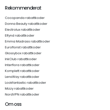
Rekommenderat
Cocopanda rabattkoder
Donna Beauty rabattkoder
Electrolux rabattkoder
Elfynd rabattkoder
Emma Madrass rabattkoder
Euroflorist rabattkoder
Glossybox rabattkoder
InkClub rabattkoder
Interflora rabattkoder
Komplett rabattkoder
LensWay rabattkoder
Lookfantastic rabattkoder
Mizzy rabattkoder
NordVPN rabattkoder
Om oss