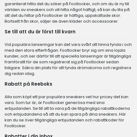
garanterat hitta det du söker på Footlocker, och om du är ny till
världen av sneakers och vill hitta något häftigt, så kan du lita på
att det du hittar på Footlocker är häftiga, uppskattade skor.
Bortsett från skor, säljer de även kläder och accessoarer.
Se till att du är först till kvarn
Vid populära lanseringar kan det vara svårt att hinna fynda i och
med den stora efterfrågan. Footlocker bryr sig om sina lojala
kunder, och ser därför till att speciella lanseringar är tillgängliga
framförallt för de som registrerat sig på Footlocker sedan
tidigare. Säkra din plats för att fynda drömskorna och registrera
dig redan idag.
Rabatt på Reeboks
Alla som köpt ett par populära sneakers vet hur pricey det kan
vara. Som tur är, är Footlocker generösa med sina
erbjudanden. Se till att ta vara på de tillgängliga rabattkoderna
och erbjudandena så att du kan spara på dina sneakers. Här
kan du se över tillgängliga erbjudanden och rabattkoder för
Footlocker.
Rabatter i din inbox