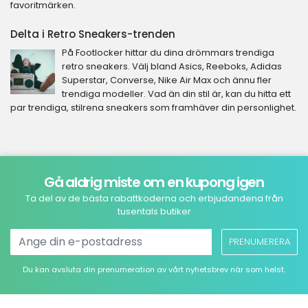
favoritmärken.
Delta i Retro Sneakers-trenden
På Footlocker hittar du dina drömmars trendiga
retro sneakers. Välj bland Asics, Reeboks, Adidas
Superstar, Converse, Nike Air Max och ännu fler
trendiga modeller. Vad än din stil är, kan du hitta ett
par trendiga, stilrena sneakers som framhäver din personlighet.
Gå aldrig miste om en kupong igen
Ta del av de bästa rabattkoderna och erbjudandena från
tusentals butiker
PRENUMERERA
Du kan avsluta din prenumeration av vårt nyhetsbrev när som helst.