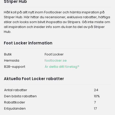
Striper Hub
Håll koll på allt nytt inom Footlocker och hämta inspiration på
Striper Hub. Här hittar du recensioner, exklusiva rabatter, häftiga
stilar och looks som blivit ihopsatta av Stripers. Gå inte miste om
all inspiration och insider info som du kan ta del av på Striper
Hub.
Foot Locker information
Butik
Foot Locker
Hemsida
footlocker.se
B2B-support
Är detta ditt företag?
Aktuella Foot Locker rabatter
Antal rabatter
24
Den bästa rabatten
10%
Rabattkoder
7
Erbjudanden
17