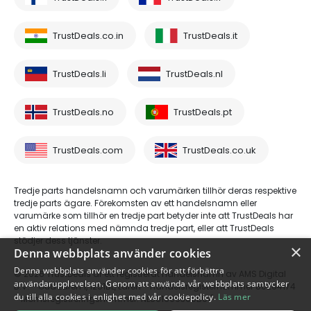
TrustDeals.co.in
TrustDeals.it
TrustDeals.li
TrustDeals.nl
TrustDeals.no
TrustDeals.pt
TrustDeals.com
TrustDeals.co.uk
Tredje parts handelsnamn och varumärken tillhör deras respektive
tredje parts ägare. Förekomsten av ett handelsnamn eller
varumärke som tillhör en tredje part betyder inte att TrustDeals har
en aktiv relations med nämnda tredje part, eller att TrustDeals
stödjer dess tjänster.
×
Denna webbplats använder cookies
Denna webbplats använder cookies för att förbättra
© 2026 TrustDeals är ett registrerat handelsnamn av AMS Digital
användarupplevelsen. Genom att använda vår webbplats samtycker
B.V. - Oud Laren 1, 1251BL, Laren - handelsregisternummer 80264174
du till alla cookies i enlighet med vår cookiepolicy.
Läs mer
- Momsregistreringsnummer: NL861609360B01"