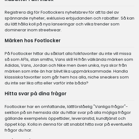
Registrera dig för Footlockers nyhetsbrev för att ta del av
spännande nyheter, exklusiva erbjudanden och rabatter. Så kan
du lätt hålla koll på nya lanseringar och vilka trender som
dominerar inom streetwear.
Märken hos Footlocker
På Footlocker hittar du såklart alla folkfavoriter du inte vill missa
så som AF1s, stan smiths, Vans sk8 Hi från välkända märken som
Adidas, Vans, Jordan och Nike men även unika, nya skor från
märken som inte än har blivit lika uppmärksammade. Handla
klassiska favoriter som går hem hos alla, niche sneakers som
du inte ser lika ofta eller varför inte båda?
Hitta svar på dina frågor
Footlocker har en omfattande, lättförståelig "Vanliga frågor"-
sektion på sin hemsida där du hittar svar på alla möjliga frågor
gällande exempelvis öppettider, leveranstid, kundtjänst och
öppet köp. Kolla in denna för att snabbt hitta svar på eventuella
frågor du har.