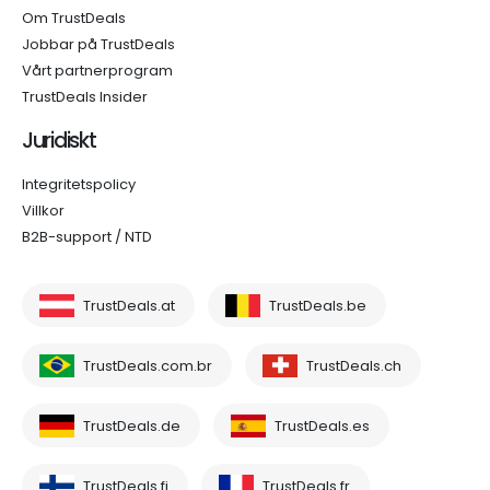
Om TrustDeals
Jobbar på TrustDeals
Vårt partnerprogram
TrustDeals Insider
Juridiskt
Integritetspolicy
Villkor
B2B-support / NTD
TrustDeals.at
TrustDeals.be
TrustDeals.com.br
TrustDeals.ch
TrustDeals.de
TrustDeals.es
TrustDeals.fi
TrustDeals.fr