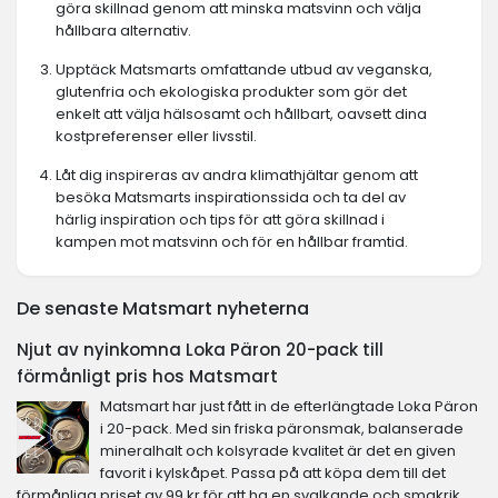
göra skillnad genom att minska matsvinn och välja
hållbara alternativ.
Upptäck Matsmarts omfattande utbud av veganska,
glutenfria och ekologiska produkter som gör det
enkelt att välja hälsosamt och hållbart, oavsett dina
kostpreferenser eller livsstil.
Låt dig inspireras av andra klimathjältar genom att
besöka Matsmarts inspirationssida och ta del av
härlig inspiration och tips för att göra skillnad i
kampen mot matsvinn och för en hållbar framtid.
De senaste Matsmart nyheterna
Njut av nyinkomna Loka Päron 20-pack till
förmånligt pris hos Matsmart
Matsmart har just fått in de efterlängtade Loka Päron
i 20-pack. Med sin friska päronsmak, balanserade
mineralhalt och kolsyrade kvalitet är det en given
favorit i kylskåpet. Passa på att köpa dem till det
förmånliga priset av 99 kr för att ha en svalkande och smakrik