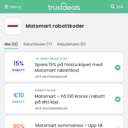
Meny
Sök
Matsmart rabattkoder
Alla (
12
)
Rabattkoder (
7
)
Erbjudanden (
5
)
VERIFIERAD KOD
15%
Spara 15% på första köpet med
Matsmart rabattkod
RABATT
203 ANVÄNDNINGAR
RABATTKOD
€10
Matsmart – Få 100 kronor i rabatt
på ditt köp
RABATT
405 ANVÄNDNINGAR
90%
Matsmart sommarrea – Upp till