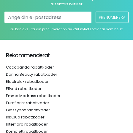
tusentals butiker
PRENUMERERA
Du kan avsluta din prenumeration av vårt nyhetsbrev när som helst.
Rekommenderat
Cocopanda rabattkoder
Donna Beauty rabattkoder
Electrolux rabattkoder
Elfynd rabattkoder
Emma Madrass rabattkoder
Euroflorist rabattkoder
Glossybox rabattkoder
InkClub rabattkoder
Interflora rabattkoder
Komplett rabattkoder