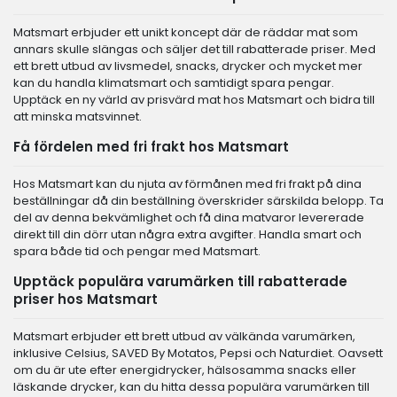
Matsmart erbjuder ett unikt koncept där de räddar mat som
annars skulle slängas och säljer det till rabatterade priser. Med
ett brett utbud av livsmedel, snacks, drycker och mycket mer
kan du handla klimatsmart och samtidigt spara pengar.
Upptäck en ny värld av prisvärd mat hos Matsmart och bidra till
att minska matsvinnet.
Få fördelen med fri frakt hos Matsmart
Hos Matsmart kan du njuta av förmånen med fri frakt på dina
beställningar då din beställning överskrider särskilda belopp. Ta
del av denna bekvämlighet och få dina matvaror levererade
direkt till din dörr utan några extra avgifter. Handla smart och
spara både tid och pengar med Matsmart.
Upptäck populära varumärken till rabatterade
priser hos Matsmart
Matsmart erbjuder ett brett utbud av välkända varumärken,
inklusive Celsius, SAVED By Motatos, Pepsi och Naturdiet. Oavsett
om du är ute efter energidrycker, hälsosamma snacks eller
läskande drycker, kan du hitta dessa populära varumärken till