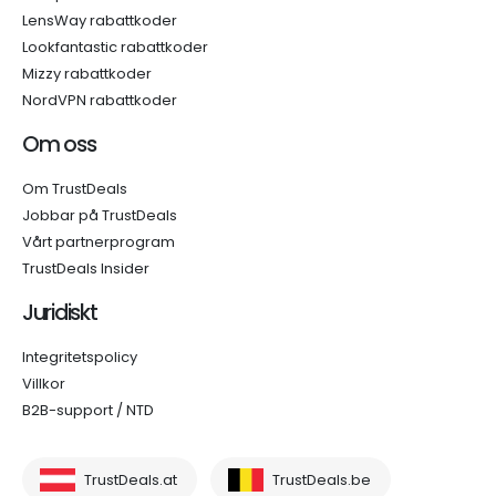
LensWay rabattkoder
Lookfantastic rabattkoder
Mizzy rabattkoder
NordVPN rabattkoder
Om oss
Om TrustDeals
Jobbar på TrustDeals
Vårt partnerprogram
TrustDeals Insider
Juridiskt
Integritetspolicy
Villkor
B2B-support / NTD
TrustDeals.at
TrustDeals.be