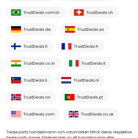
TrustDeals.com.br
TrustDeals.ch
TrustDeals.de
TrustDeals.es
TrustDeals.fi
TrustDeals.fr
TrustDeals.co.in
TrustDeals.it
TrustDeals.li
TrustDeals.nl
TrustDeals.no
TrustDeals.pt
TrustDeals.com
TrustDeals.co.uk
Tredje parts handelsnamn och varumärken tillhör deras respektive
tredje parts ägare. Förekomsten av ett handelsnamn eller