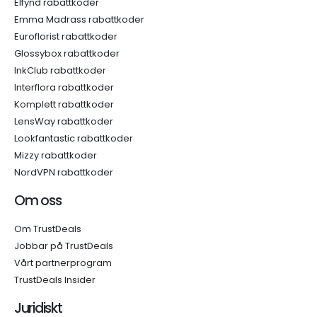
Elfynd rabattkoder
Emma Madrass rabattkoder
Euroflorist rabattkoder
Glossybox rabattkoder
InkClub rabattkoder
Interflora rabattkoder
Komplett rabattkoder
LensWay rabattkoder
Lookfantastic rabattkoder
Mizzy rabattkoder
NordVPN rabattkoder
Om oss
Om TrustDeals
Jobbar på TrustDeals
Vårt partnerprogram
TrustDeals Insider
Juridiskt