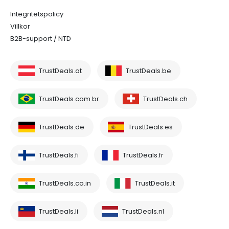
Integritetspolicy
Villkor
B2B-support / NTD
TrustDeals.at
TrustDeals.be
TrustDeals.com.br
TrustDeals.ch
TrustDeals.de
TrustDeals.es
TrustDeals.fi
TrustDeals.fr
TrustDeals.co.in
TrustDeals.it
TrustDeals.li
TrustDeals.nl