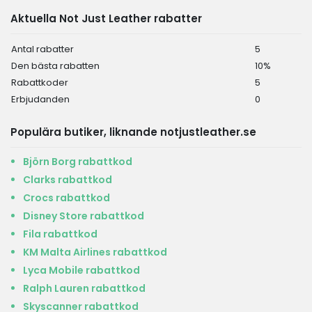
Aktuella Not Just Leather rabatter
Antal rabatter
5
Den bästa rabatten
10%
Rabattkoder
5
Erbjudanden
0
Populära butiker, liknande notjustleather.se
Björn Borg rabattkod
Clarks rabattkod
Crocs rabattkod
Disney Store rabattkod
Fila rabattkod
KM Malta Airlines rabattkod
Lyca Mobile rabattkod
Ralph Lauren rabattkod
Skyscanner rabattkod