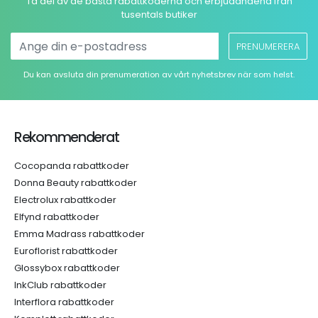
Ta del av de bästa rabattkoderna och erbjudandena från
tusentals butiker
PRENUMERERA
Du kan avsluta din prenumeration av vårt nyhetsbrev när som helst.
Rekommenderat
Cocopanda rabattkoder
Donna Beauty rabattkoder
Electrolux rabattkoder
Elfynd rabattkoder
Emma Madrass rabattkoder
Euroflorist rabattkoder
Glossybox rabattkoder
InkClub rabattkoder
Interflora rabattkoder