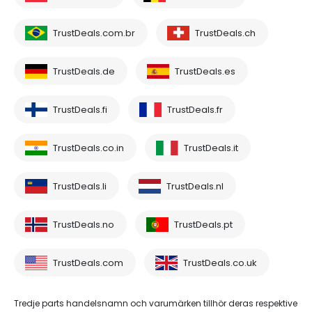
TrustDeals.com.br
TrustDeals.ch
TrustDeals.de
TrustDeals.es
TrustDeals.fi
TrustDeals.fr
TrustDeals.co.in
TrustDeals.it
TrustDeals.li
TrustDeals.nl
TrustDeals.no
TrustDeals.pt
TrustDeals.com
TrustDeals.co.uk
Tredje parts handelsnamn och varumärken tillhör deras respektive