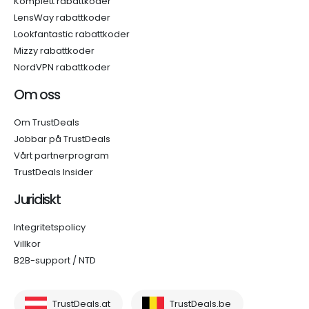
Komplett rabattkoder
LensWay rabattkoder
Lookfantastic rabattkoder
Mizzy rabattkoder
NordVPN rabattkoder
Om oss
Om TrustDeals
Jobbar på TrustDeals
Vårt partnerprogram
TrustDeals Insider
Juridiskt
Integritetspolicy
Villkor
B2B-support / NTD
TrustDeals.at
TrustDeals.be