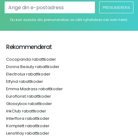
PRENUMERERA
Du kan avsluta din prenumeration av vårt nyhetsbrev när som helst.
Rekommenderat
Cocopanda rabattkoder
Donna Beauty rabattkoder
Electrolux rabattkoder
Elfynd rabattkoder
Emma Madrass rabattkoder
Euroflorist rabattkoder
Glossybox rabattkoder
InkClub rabattkoder
Interflora rabattkoder
Komplett rabattkoder
LensWay rabattkoder