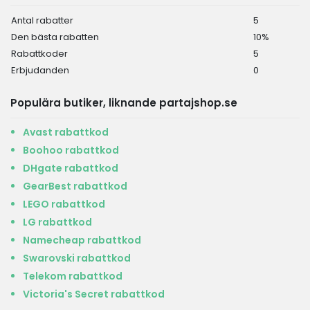
Antal rabatter
5
Den bästa rabatten
10%
Rabattkoder
5
Erbjudanden
0
Populära butiker, liknande partajshop.se
Avast rabattkod
Boohoo rabattkod
DHgate rabattkod
GearBest rabattkod
LEGO rabattkod
LG rabattkod
Namecheap rabattkod
Swarovski rabattkod
Telekom rabattkod
Victoria's Secret rabattkod