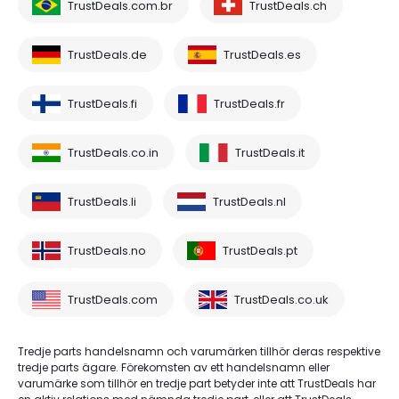
TrustDeals.com.br
TrustDeals.ch
TrustDeals.de
TrustDeals.es
TrustDeals.fi
TrustDeals.fr
TrustDeals.co.in
TrustDeals.it
TrustDeals.li
TrustDeals.nl
TrustDeals.no
TrustDeals.pt
TrustDeals.com
TrustDeals.co.uk
Tredje parts handelsnamn och varumärken tillhör deras respektive
tredje parts ägare. Förekomsten av ett handelsnamn eller
varumärke som tillhör en tredje part betyder inte att TrustDeals har