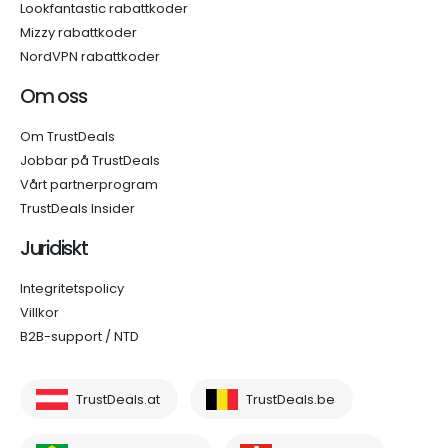
Lookfantastic rabattkoder
Mizzy rabattkoder
NordVPN rabattkoder
Om oss
Om TrustDeals
Jobbar på TrustDeals
Vårt partnerprogram
TrustDeals Insider
Juridiskt
Integritetspolicy
Villkor
B2B-support / NTD
TrustDeals.at
TrustDeals.be