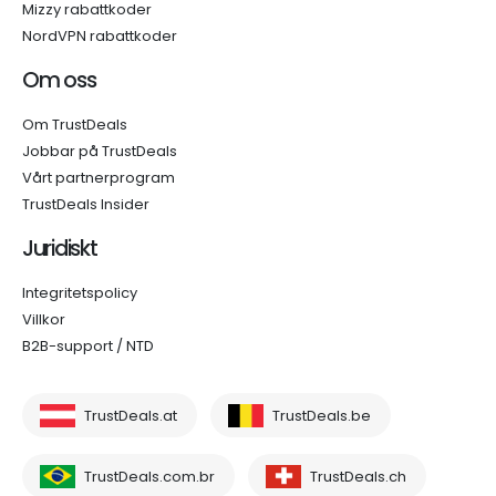
Mizzy rabattkoder
NordVPN rabattkoder
Om oss
Om TrustDeals
Jobbar på TrustDeals
Vårt partnerprogram
TrustDeals Insider
Juridiskt
Integritetspolicy
Villkor
B2B-support / NTD
TrustDeals.at
TrustDeals.be
TrustDeals.com.br
TrustDeals.ch