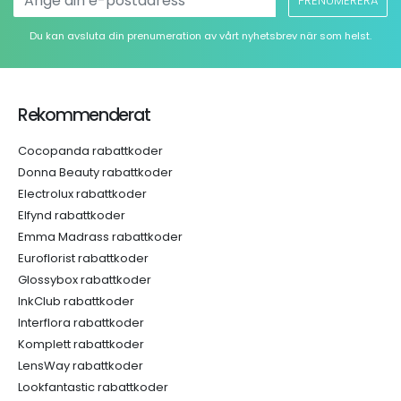
PRENUMERERA
Du kan avsluta din prenumeration av vårt nyhetsbrev när som helst.
Rekommenderat
Cocopanda rabattkoder
Donna Beauty rabattkoder
Electrolux rabattkoder
Elfynd rabattkoder
Emma Madrass rabattkoder
Euroflorist rabattkoder
Glossybox rabattkoder
InkClub rabattkoder
Interflora rabattkoder
Komplett rabattkoder
LensWay rabattkoder
Lookfantastic rabattkoder