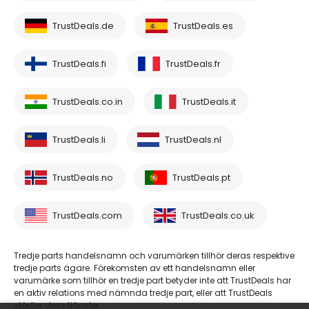
TrustDeals.de
TrustDeals.es
TrustDeals.fi
TrustDeals.fr
TrustDeals.co.in
TrustDeals.it
TrustDeals.li
TrustDeals.nl
TrustDeals.no
TrustDeals.pt
TrustDeals.com
TrustDeals.co.uk
Tredje parts handelsnamn och varumärken tillhör deras respektive
tredje parts ägare. Förekomsten av ett handelsnamn eller
varumärke som tillhör en tredje part betyder inte att TrustDeals har
en aktiv relations med nämnda tredje part, eller att TrustDeals
stödjer dess tjänster.