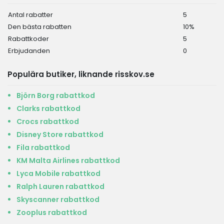
Antal rabatter
5
Den bästa rabatten
10%
Rabattkoder
5
Erbjudanden
0
Populära butiker, liknande risskov.se
Björn Borg rabattkod
Clarks rabattkod
Crocs rabattkod
Disney Store rabattkod
Fila rabattkod
KM Malta Airlines rabattkod
Lyca Mobile rabattkod
Ralph Lauren rabattkod
Skyscanner rabattkod
Zooplus rabattkod