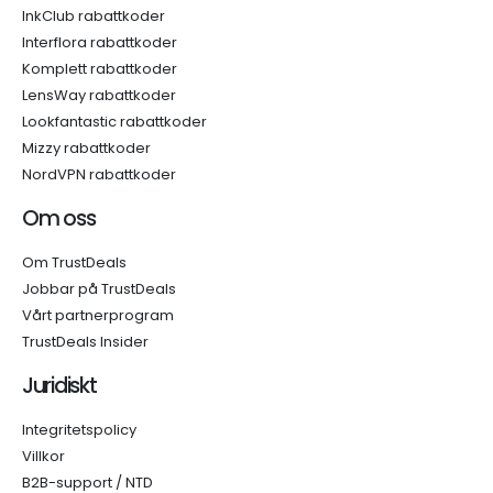
InkClub rabattkoder
Interflora rabattkoder
Komplett rabattkoder
LensWay rabattkoder
Lookfantastic rabattkoder
Mizzy rabattkoder
NordVPN rabattkoder
Om oss
Om TrustDeals
Jobbar på TrustDeals
Vårt partnerprogram
TrustDeals Insider
Juridiskt
Integritetspolicy
Villkor
B2B-support / NTD