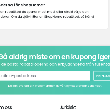
tkoderna för ShopHome?
lken rabattkod du sparar mest med, eller direkt välja den
rar. Om du själv hittar en ShopHome rabattkod, så hör vi
Gå aldrig miste om en kupong ige
v de bästa rabattkoderna och erbjudandena från tusental
PRENUM
Du kan avsluta din prenumeration av vårt nyhetsbrev när som helst.
m oss
Juridiskt