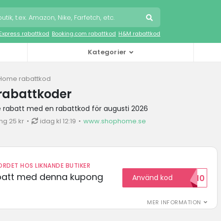
iExpress rabattkod
Booking.com rabattkod
H&M rabattkod
Kategorier
Home rabattkod
abattkoder
 rabatt med en rabattkod för augusti 2026
ng 25 kr
idag kl 12:19
www.shophome.se
RDET HOS LIKNANDE BUTIKER
abatt med denna kupong
Använd kod
VILKOMMEN10
MER INFORMATION