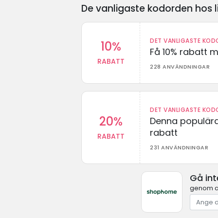
De vanligaste kodorden hos l
DET VANLIGASTE KODO
10%
Få 10% rabatt 
RABATT
228 ANVÄNDNINGAR
DET VANLIGASTE KODO
20%
Denna populära
rabatt
RABATT
231 ANVÄNDNINGAR
Gå in
genom at