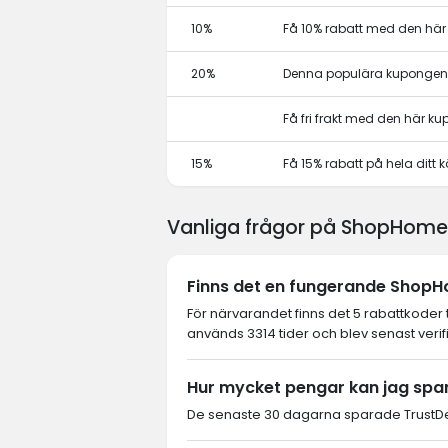
10%
Få 10% rabatt med den hä
20%
Denna populära kupongen 
Få fri frakt med den här k
15%
Få 15% rabatt på hela dit
Vanliga frågor på ShopHome
Finns det en fungerande ShopHo
För närvarandet finns det 5 rabattkoder
används 3314 tider och blev senast verif
Hur mycket pengar kan jag sp
De senaste 30 dagarna sparade TrustDe