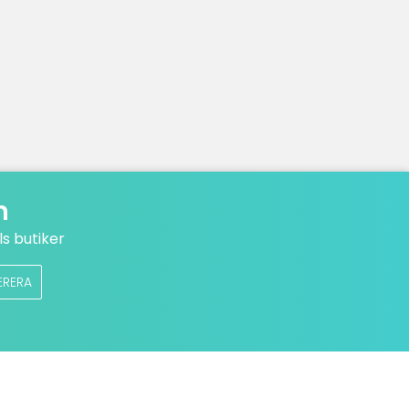
n
s butiker
ERERA