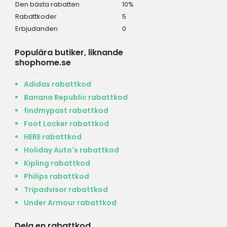
Den bästa rabatten
10%
Rabattkoder
5
Erbjudanden
0
Populära butiker, liknande
shophome.se
Adidas rabattkod
Banana Republic rabattkod
findmypast rabattkod
Foot Locker rabattkod
HERE rabattkod
Holiday Auto's rabattkod
Kipling rabattkod
Philips rabattkod
Tripadvisor rabattkod
Under Armour rabattkod
Dela en rabattkod