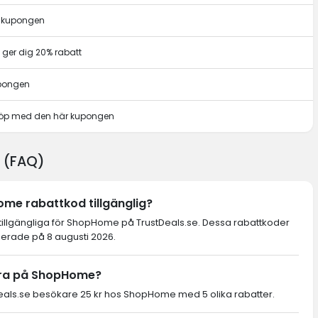
r kupongen
ger dig 20% rabatt
upongen
t köp med den här kupongen
 (FAQ)
me rabattkod tillgänglig?
 tillgängliga för ShopHome på TrustDeals.se. Dessa rabattkoder
ierade på 8 augusti 2026.
ara på ShopHome?
als.se besökare 25 kr hos ShopHome med 5 olika rabatter.