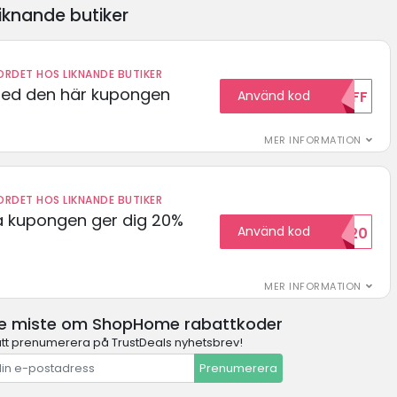
iknande butiker
RDET HOS LIKNANDE BUTIKER
med den här kupongen
Använd kod
10OFF
MER INFORMATION
RDET HOS LIKNANDE BUTIKER
 kupongen ger dig 20%
Använd kod
HELLO20
MER INFORMATION
te miste om ShopHome rabattkoder
t prenumerera på TrustDeals nyhetsbrev!
Prenumerera