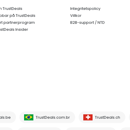
 TrustDeals
Integritetspolicy
bbar på TrustDeals
Villkor
rt partnerprogram
B2B-support / NTD
ustDeals Insider
als.be
TrustDeals.com.br
TrustDeals.ch