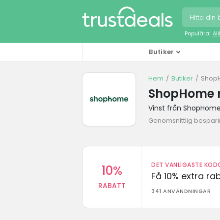
Populära:
Al
Butiker
Hem
Butiker
Shop
ShopHome r
Vinst från ShopHome
Genomsnittlig bespari
DET VANLIGASTE KODO
10%
Få 10% extra r
RABATT
341 ANVÄNDNINGAR