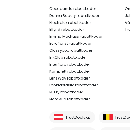
Cocopanda rabattkoder
Om
Donna Beauty rabattkoder
Jo
Electrolux rabattkoder
Vå
Elfynd rabattkoder
Tr
Emma Madrass rabattkoder
Euroflorist rabattkoder
Glossybox rabattkoder
InkClub rabattkoder
Interflora rabattkoder
Komplett rabattkoder
LensWay rabattkoder
Lookfantastic rabattkoder
Mizzy rabattkoder
NordVPN rabattkoder
TrustDeals.at
TrustDe