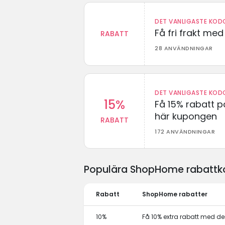
DET VANLIGASTE KODO
Få fri frakt me
RABATT
28 ANVÄNDNINGAR
DET VANLIGASTE KODO
15%
Få 15% rabatt p
här kupongen
RABATT
172 ANVÄNDNINGAR
Populära ShopHome rabattko
Rabatt
ShopHome rabatter
10%
Få 10% extra rabatt med 